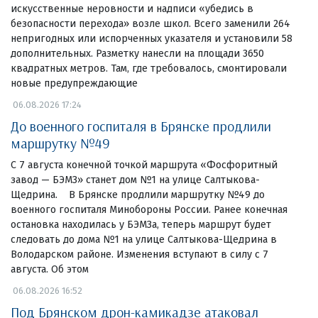
искусственные неровности и надписи «убедись в
безопасности перехода» возле школ. Всего заменили 264
непригодных или испорченных указателя и установили 58
дополнительных. Разметку нанесли на площади 3650
квадратных метров. Там, где требовалось, смонтировали
новые предупреждающие
06.08.2026 17:24
До военного госпиталя в Брянске продлили
маршрутку №49
С 7 августа конечной точкой маршрута «Фосфоритный
завод — БЭМЗ» станет дом №1 на улице Салтыкова-
Щедрина. В Брянске продлили маршрутку №49 до
военного госпиталя Минобороны России. Ранее конечная
остановка находилась у БЭМЗа, теперь маршрут будет
следовать до дома №1 на улице Салтыкова-Щедрина в
Володарском районе. Изменения вступают в силу с 7
августа. Об этом
06.08.2026 16:52
Под Брянском дрон-камикадзе атаковал