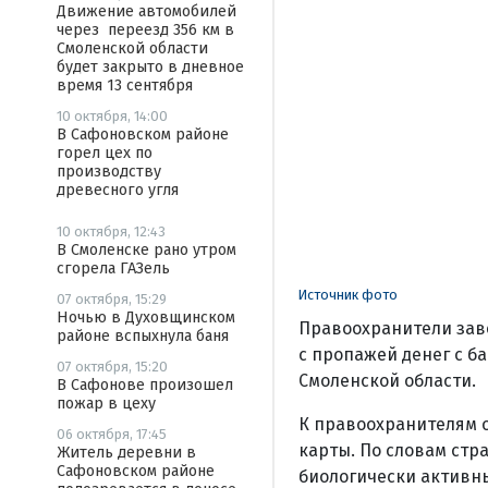
Движение автомобилей
через переезд 356 км в
Смоленской области
будет закрыто в дневное
время 13 сентября
10 октября, 14:00
В Сафоновском районе
горел цех по
производству
древесного угля
10 октября, 12:43
В Смоленске рано утром
сгорела ГАЗель
Источник фото
07 октября, 15:29
Ночью в Духовщинском
Правоохранители заве
районе вспыхнула баня
с пропажей денег с б
07 октября, 15:20
Смоленской области.
В Сафонове произошел
пожар в цеху
К правоохранителям о
06 октября, 17:45
карты. По словам стр
Житель деревни в
Сафоновском районе
биологически активны