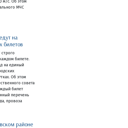
0 м/с. Об этом
ального МЧС
едут на
х билетов
 строго
 каждом билете.
од на единый
родских
тках. Об этом
ственного совета
аждый билет
енный перечень
да, провоза
овском районе