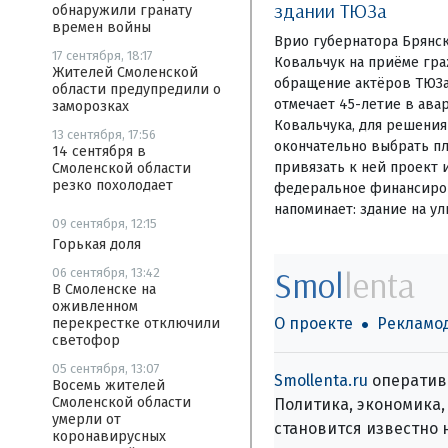
здании ТЮЗа
обнаружили гранату
времен войны
Врио губернатора Брянск
17 сентября, 18:17
Ковальчук на приёме гра
Жителей Смоленской
обращение актёров ТЮЗа,
области предупредили о
отмечает 45-летие в ава
заморозках
Ковальчука, для решени
13 сентября, 17:56
окончательно выбрать пл
14 сентября в
привязать к ней проект и
Смоленской области
резко похолодает
федеральное финансиров
напоминает: здание на у
09 сентября, 12:15
Горькая доля
Smol
lenta
06 сентября, 13:42
В Смоленске на
оживленном
О проекте
Рекламо
перекрестке отключили
светофор
05 сентября, 13:07
Smollenta.ru
оперативн
Восемь жителей
Смоленской области
Политика, экономика, 
умерли от
становится известно 
коронавирусных