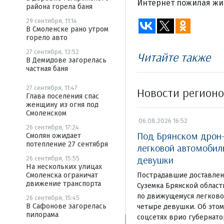
Интернет пожилая жи
района горела баня
29 сентября, 11:14
В Смоленске рано утром
горело авто
27 сентября, 13:52
Читайте также
В Демидове загорелась
частная баня
27 сентября, 11:47
Новости регион
Глава поселения спас
женщину из огня под
Смоленском
06.08.2026 16:52
26 сентября, 17:24
Под Брянском дрон
Смолян ожидает
потепление 27 сентября
легковой автомобил
девушки
26 сентября, 15:55
На нескольких улицах
Пострадавшие доставлен
Смоленска ограничат
движение транспорта
Суземка Брянской област
по движущемуся легково
26 сентября, 15:45
В Сафонове загорелась
четыре девушки. Об этом
пилорама
соцсетях врио губернато