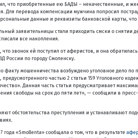
ил, что приобретенные ею БАДЫ – некачественные, и ж
я. Для перевода компенсации мужчина попросил постр
рсональные данные и реквизиты банковской карты, что т
льный заявительницы стали приходить смски о снятии де
 списали все накопления.
 что звонок ей поступил от аферистов, и она обратилас
Д России по городу Смоленску.
по факту мошенничества возбуждено уголовное дело по 
, предусмотренного частью 2 статьи 159 Уголовного коде
ество». Данная часть статьи предусматривает максима
ения свободы на срок до пяти лет», — сообщили в пресс
няют обстоятельства преступления и устанавливают по
виях.
7 года «Smollenta» сообщала о том, что в результате
афе