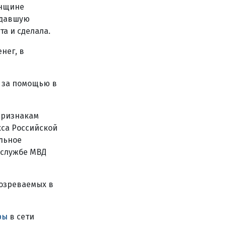
енщине
адавшую
а и сделала.
нег, в
ь за помощью в
признакам
кса Российской
льное
-службе МВД
дозреваемых в
ры
в сети