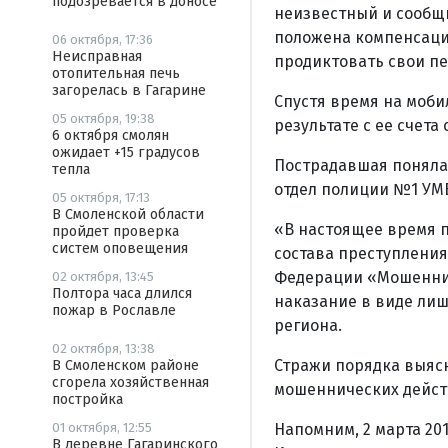
подозревается в доносе
неизвестный и сообщ
положена компенсаци
06 октября, 17:36
Неисправная
продиктовать свои пе
отопительная печь
загорелась в Гагарине
Спустя время на моби
05 октября, 19:38
результате с ее счета
6 октября смолян
ожидает +15 градусов
Пострадавшая поняла,
тепла
отдел полиции №1 УМВ
05 октября, 17:13
В Смоленской области
«В настоящее время 
пройдет проверка
систем оповещения
состава преступления
Федерации «Мошеннич
02 октября, 13:45
Полтора часа длился
наказание в виде лиш
пожар в Рославле
региона.
02 октября, 13:38
Стражи порядка выяс
В Смоленском районе
сгорела хозяйственная
мошеннических дейст
постройка
Напомним, 2 марта 201
01 октября, 12:55
В деревне Гагаринского