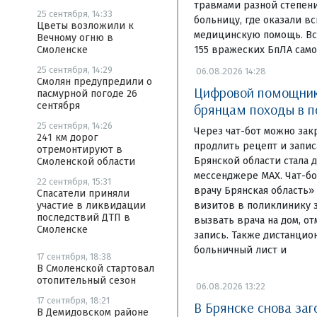
травмами разной степени
25 сентября, 14:33
больницу, где оказали в
Цветы возложили к
медицинскую помощь. Вс
Вечному огню в
155 вражеских БпЛА самол
Смоленске
25 сентября, 14:29
06.08.2026 14:28
Смолян предупредили о
Цифровой помощник
пасмурной погоде 26
сентября
брянцам походы в п
25 сентября, 14:26
Через чат-бот можно зак
241 км дорог
продлить рецепт и запи
отремонтируют в
Брянской области стала 
Смоленской области
мессенджере MAX. Чат-бо
22 сентября, 15:31
врачу Брянская область»
Спасатели приняли
визитов в поликлинику з
участие в ликвидации
последствий ДТП в
вызвать врача на дом, о
Смоленске
запись. Также дистанцио
больничный лист и
17 сентября, 18:38
В Смоленской стартовал
отопительный сезон
06.08.2026 13:22
17 сентября, 18:21
В Брянске снова заг
В Демидовском районе