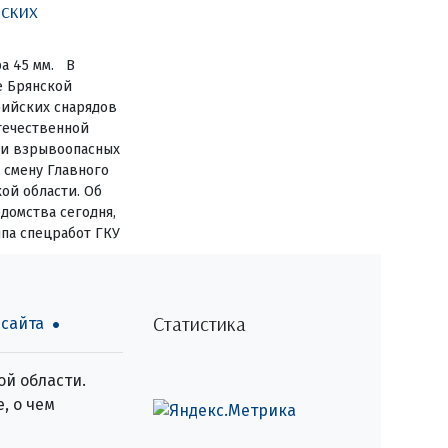
йских
а 45 мм. В
е Брянской
рийских снарядов
течественной
ии взрывоопасных
 смену Главного
ой области. Об
домства сегодня,
ппа спецработ ГКУ
Статистика
 сайта
й области.
, о чем