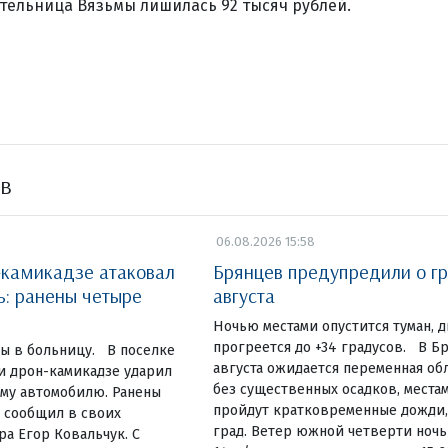
тельница Вязьмы лишилась 92 тысяч рублей.
ов
06.08.2026 15:58
-камикадзе атаковал
Брянцев предупредили о гр
ь: ранены четыре
августа
Ночью местами опустится туман, д
прогреется до +34 градусов. В Б
ы в больницу. В поселке
августа ожидается переменная об
и дрон-камикадзе ударил
без существенных осадков, местам
му автомобилю. Ранены
пройдут кратковременные дожди,
 сообщил в своих
град. Ветер южной четверти ночью
ра Егор Ковальчук. С