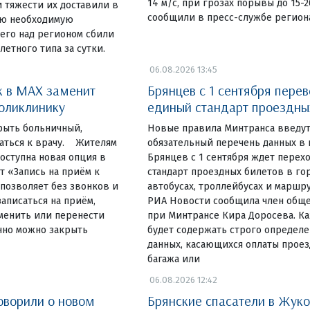
14 м/с, при грозах порывы до 15-2
 тяжести их доставили в
сообщили в пресс-службе регион
сю необходимую
его над регионом сбили
етного типа за сутки.
06.08.2026 13:45
 в MAX заменит
Брянцев с 1 сентября перев
оликлинику
единый стандарт проездны
рыть больничный,
Новые правила Минтранса введут
саться к врачу. Жителям
обязательный перечень данных в
доступна новая опция в
Брянцев с 1 сентября ждет перех
т «Запись на приём к
стандарт проездных билетов в го
 позволяет без звонков и
автобусах, троллейбусах и маршру
аписаться на приём,
РИА Новости сообщила член обще
тменить или перенести
при Минтрансе Кира Доросева. К
нно можно закрыть
будет содержать строго определ
данных, касающихся оплаты проез
багажа или
06.08.2026 12:42
оворили о новом
Брянские спасатели в Жук