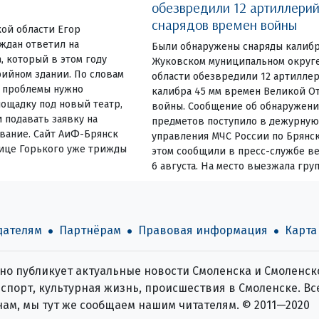
обезвредили 12 артиллери
снарядов времен войны
ой области Егор
ждан ответил на
Были обнаружены снаряды калибр
 который в этом году
Жуковском муниципальном округ
рийном здании. По словам
области обезвредили 12 артилле
я проблемы нужно
калибра 45 мм времен Великой О
ощадку под новый театр,
войны. Сообщение об обнаружен
 подавать заявку на
предметов поступило в дежурную
ание. Сайт АиФ-Брянск
управления МЧС России по Брянск
лице Горького уже трижды
этом сообщили в пресс-службе ве
6 августа. На место выезжала гру
дателям
Партнёрам
Правовая информация
Карта
о публикует актуальные новости Смоленска и Смоленско
спорт, культурная жизнь, происшествия в Смоленске. Все
нам, мы тут же сообщаем нашим читателям. © 2011—2020