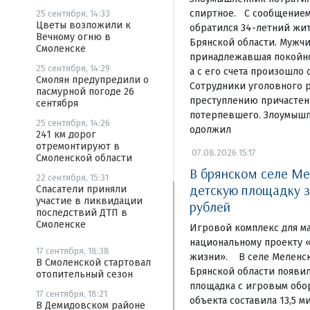
спиртное. С сообщением
25 сентября, 14:33
Цветы возложили к
обратился 34-летний жи
Вечному огню в
Брянской области. Мужчи
Смоленске
принадлежавшая покойном
25 сентября, 14:29
а с его счета произошло 
Смолян предупредили о
Сотрудники уголовного р
пасмурной погоде 26
преступлению причастен
сентября
потерпевшего. Злоумышл
25 сентября, 14:26
одолжил
241 км дорог
отремонтируют в
07.08.2026 15:17
Смоленской области
В брянском селе Ме
22 сентября, 15:31
детскую площадку з
Спасатели приняли
участие в ликвидации
рублей
последствий ДТП в
Смоленске
Игровой комплекс для м
национальному проекту 
17 сентября, 18:38
жизни». В селе Меленск
В Смоленской стартовал
Брянской области появи
отопительный сезон
площадка с игровым обо
17 сентября, 18:21
объекта составила 13,5 м
В Демидовском районе