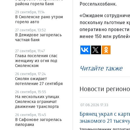
Россельхозбанк.
района горела баня
29 сентября, 11:14
«Ожидаем сотрудничес
В Смоленске рано утром
горело авто
поскольку льготные к
оперативно провести 
27 сентября, 13:52
В Демидове загорелась
менее 150 млн рублей
частная баня
27 сентября, 11:47
Глава поселения спас
женщину из огня под
Смоленском
Читайте также
26 сентября, 17:24
Смолян ожидает
потепление 27 сентября
Новости регион
26 сентября, 15:55
На нескольких улицах
Смоленска ограничат
07.08.2026 17:33
движение транспорта
Брянец украл с кар
26 сентября, 15:45
знакомого 21 тысяч
В Сафонове загорелась
пилорама
Злоумышленник потратил