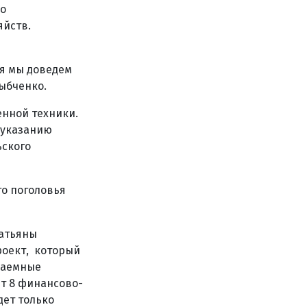
до
яйств.
ая мы доведем
ыбченко.
енной техники.
 указанию
ьского
о поголовья
Татьяны
роект, который
Заемные
т 8 финансово-
дет только