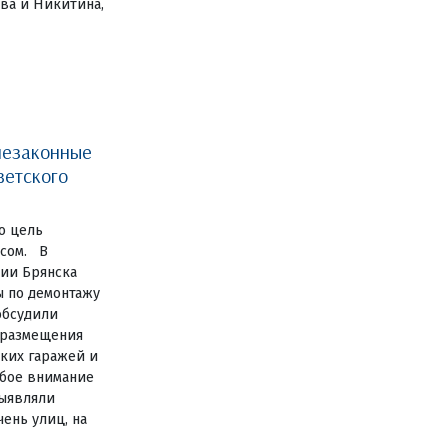
ва и Никитина,
незаконные
ветского
о цель
есом. В
ии Брянска
ы по демонтажу
обсудили
 размещения
ких гаражей и
обое внимание
выявляли
ень улиц, на