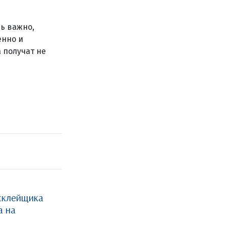
ь важно,
енно и
 получат не
склейщика
а на