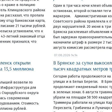
 о краже в полицию
Один в три часа ночи клеил объя
тель Клинцовского района
остановках, второй оставлял теги
на рассказал, что пропала
маркером. Административная ко
у отцу банковская карта,
Советского района привлекла к 
списание 21 тысячи рублей.
двух нарушителей. 20 июня в три
озыска установили, что к
Брянска расклеивал объявления н
 43-летний знакомый отца
был задержан правоохранительны
енник признался, что
назначили штраф в размере 2 тыся
августа комиссия рассмотрела ещ
07.08.2026 14:14
ленск открыли
В Брянске за сутки выкосил
а 13,5 миллиона
тысяч квадратных метров 
Сегодня работы продолжаются на
улицах и в Белых Берегах. В Бр
алышей возвели по
продолжают ежедневный покос тр
«Инфраструктура для
в зеленых зонах. 6 августа травя
 Стародубского округа
убрали на площади 58 500 квадра
лась современная
Триммеры работали на улицах Ка
рудованием. Стоимость
Пересвета, Грибачева и Луначарск
иллиона рублей.