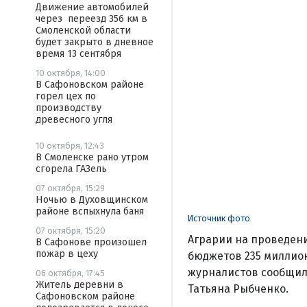
Движение автомобилей
через переезд 356 км в
Смоленской области
будет закрыто в дневное
время 13 сентября
10 октября, 14:00
В Сафоновском районе
горел цех по
производству
древесного угля
10 октября, 12:43
В Смоленске рано утром
сгорела ГАЗель
07 октября, 15:29
Ночью в Духовщинском
районе вспыхнула баня
Источник фото
07 октября, 15:20
Аграрии на проведени
В Сафонове произошел
пожар в цеху
бюджетов 235 миллион
журналистов сообщил
06 октября, 17:45
Житель деревни в
Татьяна Рыбченко.
Сафоновском районе