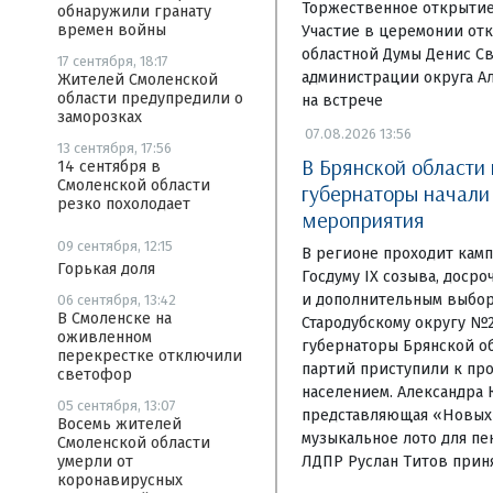
Торжественное открытие 
обнаружили гранату
времен войны
Участие в церемонии отк
областной Думы Денис Св
17 сентября, 18:17
администрации округа А
Жителей Смоленской
области предупредили о
на встрече
заморозках
07.08.2026 13:56
13 сентября, 17:56
В Брянской области
14 сентября в
Смоленской области
губернаторы начал
резко похолодает
мероприятия
09 сентября, 12:15
В регионе проходит камп
Горькая доля
Госдуму IX созыва, доср
и дополнительным выбор
06 сентября, 13:42
В Смоленске на
Стародубскому округу №
оживленном
губернаторы Брянской об
перекрестке отключили
партий приступили к пр
светофор
населением. Александра 
05 сентября, 13:07
представляющая «Новых 
Восемь жителей
музыкальное лото для пе
Смоленской области
ЛДПР Руслан Титов приня
умерли от
коронавирусных