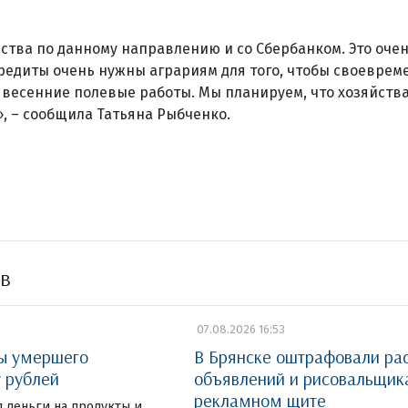
тва по данному направлению и со Сбербанком. Это очен
редиты очень нужны аграриям для того, чтобы своеврем
весенние полевые работы. Мы планируем, что хозяйства
», – сообщила Татьяна Рыбченко.
ов
07.08.2026 16:53
ты умершего
В Брянске оштрафовали ра
у рублей
объявлений и рисовальщик
рекламном щите
 деньги на продукты и