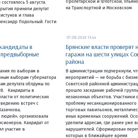
Пролетарской и Флотской, Ульяно
состоялось 5 августа.
на Транспортной и Московском
рытия приняли депутат
истунов и глава
лександр Подольный. Гости
07.08.2026 13:44
 кандидаты в
Брянские власти проверят 
и предвыборные
гаражи на шести улицах Со
района
ания по выборам в
В администрации подчеркнули, чт
очным выборам губернатора
мероприятий — не борьба с бизн
ам депутата облдумы по
Советской районной администрац
28. Кандидаты в
прошло заседание рабочей групп
ласти от политических
незаконных объектов. Участники 
оведению встреч с
проблему несанкционированного
Казачкова,
торговых павильонов, металличес
людей», организовала
иных временных сооружений. Ос
нсионеров. Кандидат от
уделили адресам, где ранее уже 
л участие в
нарушителей. Сформирован переч
которых в ближайшее время