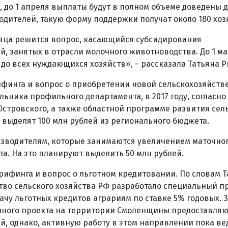
 до 1 апреля выплаты будут в полном объеме доведены 
дителей, такую форму поддержки получат около 180 хоз
сяца решится вопрос, касающийся субсидирования
, занятых в отрасли молочного животноводства. До 1 м
до всех нуждающихся хозяйств», – рассказала Татьяна Р
финга и вопрос о приобретении новой сельскохозяйств
ьника профильного департамента, в 2017 году, согласно
Островского, а также областной программе развития сел
и выделят 100 млн рублей из регионального бюджета.
изводителям, которые занимаются увеличением маточног
та. На это планируют выделить 50 млн рублей.
рифинга и вопрос о льготном кредитовании. По словам 
во сельского хозяйства РФ разработало специальный п
чу льготных кредитов аграриям по ставке 5% годовых. 
анного проекта на территории Смоленщины предоставляю
, однако, активную работу в этом направлении пока ве