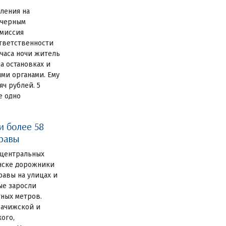
вления на
 черным
миссия
ответственности
 часа ночи житель
а остановках и
ми органами. Ему
ч рублей. 5
е одно
и более 58
травы
 центральных
янске дорожники
авы на улицах и
ные заросли
тных метров.
рачижской и
ого,