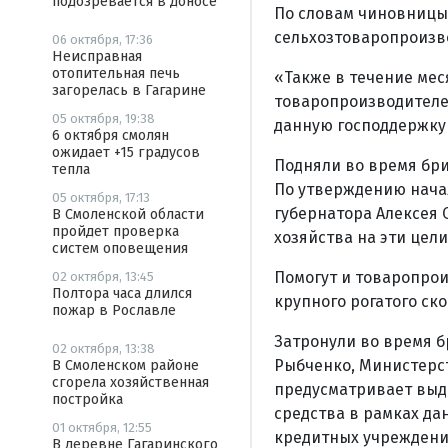
подозревается в доносе
По словам чиновницы,
сельхозтоваропроизво
06 октября, 17:36
Неисправная
отопительная печь
«Также в течение ме
загорелась в Гагарине
товаропроизводителей
05 октября, 19:38
данную господдержку 
6 октября смолян
ожидает +15 градусов
Подняли во время бри
тепла
По утверждению начал
05 октября, 17:13
губернатора Алексея 
В Смоленской области
пройдет проверка
хозяйства на эти цел
систем оповещения
Помогут и товаропро
02 октября, 13:45
Полтора часа длился
крупного рогатого ско
пожар в Рославле
Затронули во время б
02 октября, 13:38
Рыбченко, Министерст
В Смоленском районе
сгорела хозяйственная
предусматривает выда
постройка
средства в рамках д
01 октября, 12:55
кредитных учреждений
В деревне Гагаринского