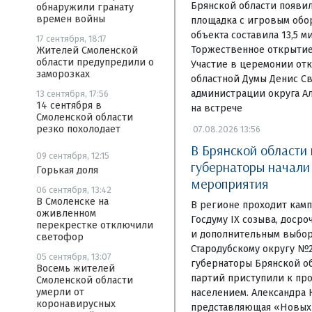
Брянской области появи
обнаружили гранату
времен войны
площадка с игровым обо
объекта составила 13,5 м
17 сентября, 18:17
Торжественное открытие 
Жителей Смоленской
области предупредили о
Участие в церемонии отк
заморозках
областной Думы Денис Св
администрации округа А
13 сентября, 17:56
14 сентября в
на встрече
Смоленской области
резко похолодает
07.08.2026 13:56
В Брянской области
09 сентября, 12:15
губернаторы начал
Горькая доля
мероприятия
06 сентября, 13:42
В Смоленске на
В регионе проходит камп
оживленном
Госдуму IX созыва, доср
перекрестке отключили
и дополнительным выбор
светофор
Стародубскому округу №
05 сентября, 13:07
губернаторы Брянской об
Восемь жителей
партий приступили к пр
Смоленской области
умерли от
населением. Александра 
коронавирусных
представляющая «Новых 