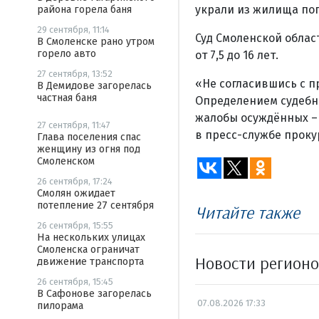
украли из жилища пог
района горела баня
29 сентября, 11:14
Суд Смоленской обла
В Смоленске рано утром
горело авто
от 7,5 до 16 лет.
27 сентября, 13:52
«Не согласившись с п
В Демидове загорелась
частная баня
Определением судебно
жалобы осуждённых – 
27 сентября, 11:47
в пресс-службе проку
Глава поселения спас
женщину из огня под
Смоленском
26 сентября, 17:24
Смолян ожидает
потепление 27 сентября
Читайте также
26 сентября, 15:55
На нескольких улицах
Смоленска ограничат
Новости регион
движение транспорта
26 сентября, 15:45
В Сафонове загорелась
07.08.2026 17:33
пилорама