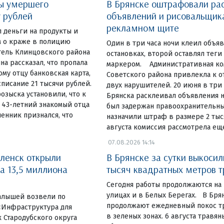
ты умершего
В Брянске оштрафовали ра
у рублей
объявлений и рисовальщик
рекламном щите
 деньги на продукты и
 о краже в полицию
Один в три часа ночи клеил объя
тель Клинцовского района
остановках, второй оставлял теги
на рассказал, что пропала
маркером. Административная ко
у отцу банковская карта,
Советского района привлекла к 
списание 21 тысячи рублей.
двух нарушителей. 20 июня в три
озыска установили, что к
Брянска расклеивал объявления н
 43-летний знакомый отца
был задержан правоохранительны
енник признался, что
назначили штраф в размере 2 тыся
августа комиссия рассмотрела ещ
07.08.2026 14:14
ленск открыли
В Брянске за сутки выкосил
а 13,5 миллиона
тысяч квадратных метров 
Сегодня работы продолжаются на
улицах и в Белых Берегах. В Бр
алышей возвели по
продолжают ежедневный покос тр
«Инфраструктура для
в зеленых зонах. 6 августа травя
 Стародубского округа