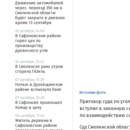
Движение автомобилей
через переезд 356 км в
Смоленской области
будет закрыто в дневное
время 13 сентября
10 октября, 14:00
В Сафоновском районе
горел цех по
производству
древесного угля
10 октября, 12:43
В Смоленске рано утром
сгорела ГАЗель
07 октября, 15:29
Ночью в Духовщинском
районе вспыхнула баня
Источник фото
07 октября, 15:20
Приговор суда по уго
В Сафонове произошел
пожар в цеху
вступил в законную с
по взаимодействию с
06 октября, 17:45
Житель деревни в
Сафоновском районе
Суд Смоленской обла