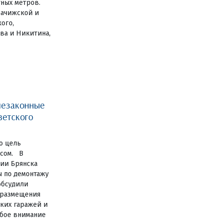
тных метров.
рачижской и
ого,
ва и Никитина,
незаконные
ветского
о цель
есом. В
ии Брянска
ы по демонтажу
обсудили
 размещения
ких гаражей и
обое внимание