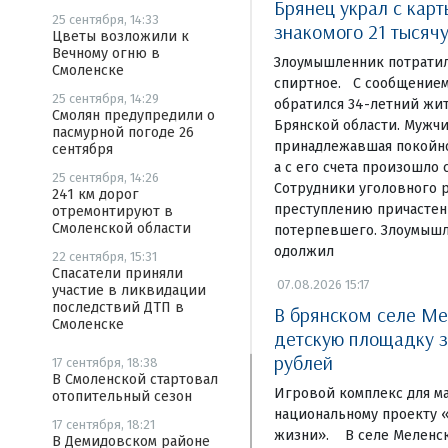
Брянец украл с кар
25 сентября, 14:33
знакомого 21 тысяч
Цветы возложили к
Вечному огню в
Злоумышленник потратил
Смоленске
спиртное. С сообщением
25 сентября, 14:29
обратился 34-летний жи
Смолян предупредили о
Брянской области. Мужчи
пасмурной погоде 26
принадлежавшая покойном
сентября
а с его счета произошло 
25 сентября, 14:26
Сотрудники уголовного р
241 км дорог
преступлению причастен
отремонтируют в
Смоленской области
потерпевшего. Злоумышл
одолжил
22 сентября, 15:31
Спасатели приняли
07.08.2026 15:17
участие в ликвидации
последствий ДТП в
В брянском селе Ме
Смоленске
детскую площадку з
рублей
17 сентября, 18:38
В Смоленской стартовал
Игровой комплекс для м
отопительный сезон
национальному проекту 
17 сентября, 18:21
жизни». В селе Меленск
В Демидовском районе