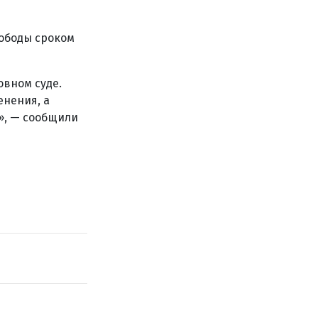
ободы сроком
овном суде.
енения, а
», — сообщили