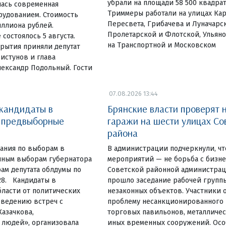
убрали на площади 58 500 квадра
лась современная
Триммеры работали на улицах Ка
рудованием. Стоимость
Пересвета, Грибачева и Луначарск
иллиона рублей.
Пролетарской и Флотской, Ульяно
состоялось 5 августа.
на Транспортной и Московском
рытия приняли депутат
истунов и глава
лександр Подольный. Гости
07.08.2026 13:44
 кандидаты в
Брянские власти проверят 
и предвыборные
гаражи на шести улицах Со
района
ания по выборам в
В администрации подчеркнули, чт
очным выборам губернатора
мероприятий — не борьба с бизн
ам депутата облдумы по
Советской районной администрац
28. Кандидаты в
прошло заседание рабочей групп
ласти от политических
незаконных объектов. Участники 
оведению встреч с
проблему несанкционированного
Казачкова,
торговых павильонов, металличес
людей», организовала
иных временных сооружений. Ос