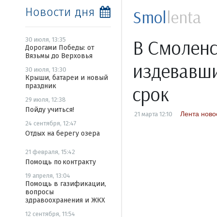
Новости дня
Smol
lenta
В Смоленс
30 июля, 13:35
Дорогами Победы: от
Вязьмы до Верховья
издевавши
30 июля, 13:30
Крыши, батареи и новый
праздник
срок
29 июля, 12:38
Пойду учиться!
Лента ново
21 марта 12:10
24 сентября, 12:47
Отдых на берегу озера
21 февраля, 15:42
Помощь по контракту
19 апреля, 13:04
Помощь в газификации,
вопросы
здравоохранения и ЖКХ
12 сентября, 11:54