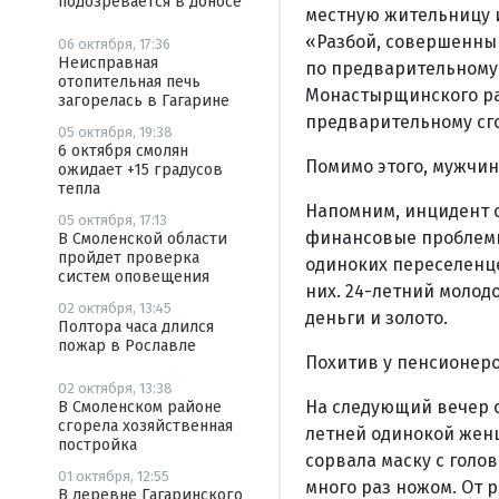
подозревается в доносе
местную жительницу и
«Разбой, совершенны
06 октября, 17:36
Неисправная
по предварительному 
отопительная печь
Монастырщинского ра
загорелась в Гагарине
предварительному сг
05 октября, 19:38
6 октября смолян
Помимо этого, мужчин
ожидает +15 градусов
тепла
Напомним, инцидент 
05 октября, 17:13
финансовые проблемы
В Смоленской области
пройдет проверка
одиноких переселенце
систем оповещения
них. 24-летний молод
02 октября, 13:45
деньги и золото.
Полтора часа длился
пожар в Рославле
Похитив у пенсионеро
02 октября, 13:38
На следующий вечер о
В Смоленском районе
сгорела хозяйственная
летней одинокой жен
постройка
сорвала маску с голов
01 октября, 12:55
много раз ножом. От 
В деревне Гагаринского