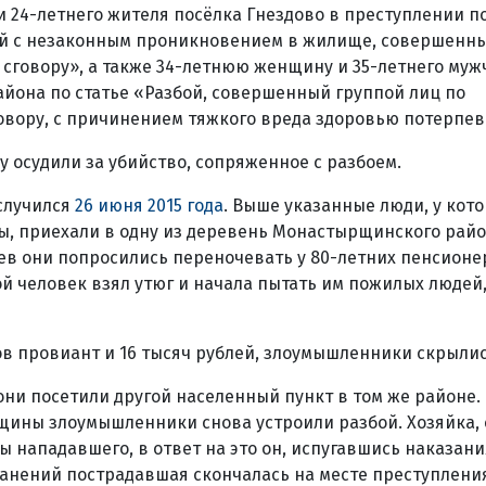
 24-летнего жителя посёлка Гнездово в преступлении по
й с незаконным проникновением в жилище, совершенны
сговору», а также 34-летнюю женщину и 35-летнего муж
йона по статье «Разбой, совершенный группой лиц по
овору, с причинением тяжкого вреда здоровью потерпев
у осудили за убийство, сопряженное с разбоем.
случился
26 июня 2015 года
. Выше указанные люди, у кот
, приехали в одну из деревень Монастырщинского райо
в они попросились переночевать у 80-летних пенсионе
ой человек взял утюг и начала пытать им пожилых людей
в провиант и 16 тысяч рублей, злоумышленники скрылис
ни посетили другой населенный пункт в том же районе. 
щины злоумышленники снова устроили разбой. Хозяйка, 
ы нападавшего, в ответ на это он, испугавшись наказани
ранений пострадавшая скончалась на месте преступления