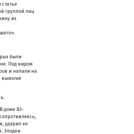
 статье
й группой лиц
чину из
шего».
орых были
не. Под видом
ров и напали на
, вымогая
ь.
В доме 83-
сопротивляясь,
я, ударил ее
. Злодеи