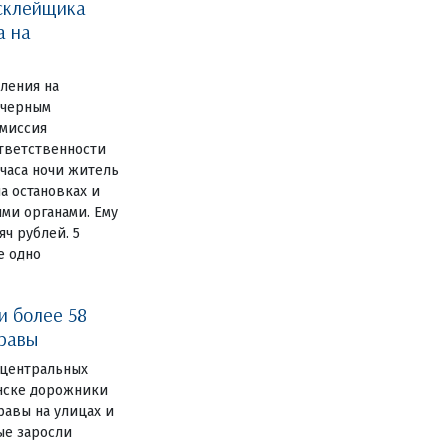
склейщика
а на
вления на
 черным
миссия
ответственности
 часа ночи житель
а остановках и
ми органами. Ему
ч рублей. 5
е одно
и более 58
травы
 центральных
янске дорожники
авы на улицах и
ные заросли