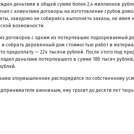
аждан деньгами в общей сумме более 2,4 миллионов рубле
ал с клиентами договоры на изготовление срубов домов
аты, заведомо не собираясь выполнять заказы, не имея н
еской возможности.
из договоров с одним из потерпевших подозреваемый д
ь и собрать деревянный дом стоимостью работ и материа
это предоплату — 224 тысячи рублей. После этого под пр
авладел деньгами потерпевшего в сумме 180 тысяч рублей
рублей.
ами злоумышленник распорядился по собственному ус
едпринимателя виновным, ему грозит до десяти лет тюр