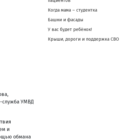
пациентов
Когда мама – студентка
Башни и фасады
У вас будет ребёнок!
Крыши, дороги и поддержка СВО
ова,
с-служба УМВД
ствия
ем и
ощью обмана