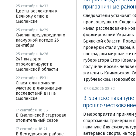
приграничные район
25 сентября, 14:33
Цветы возложили к
Следователи установят о
Вечному огню в
Смоленске
произошедшего. Следств
начал расследование но
25 сентября, 14:29
формирований Украины 
Смолян предупредили о
пасмурной погоде 26
Брянской области. Повод
сентября
проверки стали удары, в
пострадали мирные жите
25 сентября, 14:26
241 км дорог
губернатора Егор Коваль
отремонтируют в
получили восемь человек
Смоленской области
жители в Климовском, Су
22 сентября, 15:31
Трубчевском, Новозыбко
Спасатели приняли
участие в ликвидации
07.08.2026 08:32
последствий ДТП в
В Брянске накануне
Смоленске
прошло чествование
17 сентября, 18:38
В мероприятии приняли 
В Смоленской стартовал
отопительный сезон
спортсмены, тренеры и 
накануне Дня физкульту
17 сентября, 18:21
ветеранов спорта, на то
В Демидовском районе