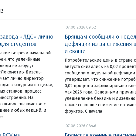
ов
07.08.2026 09:52
 завода «ЛДС» лично
Брянцам сообщили о неде
 для студентов
дефляции из-за снижения ц
и овощи
такие встречи начальной
ен, что увлечённые
Потребительские цены в стране с
люди не забудут
августа снизились на 0,02 процен
«Локомотив-Дизель-
сообщили о недельной дефляции в
чает лично директор.
утверждает, что снижение потреб
одит экскурсии по цехам,
0,02 процента зафиксировано вп
ых станков, процесс
мая 2026 года. Основными причин
иностроения. На
удешевление бензина и дизельног
о живое знакомство с
также сезонное снижение стоимо
внее любых лекций, и
фруктов. С начала
ше
07.08.2026 08:46
и ВСУ на
Брянские военные пенсион