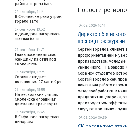
района горела баня
Новости регион
29 сентября, 11:14
В Смоленске рано утром
горело авто
07.08.2026 10:14
27 сентября, 13:52
Директор брянского
В Демидове загорелась
частная баня
проводит экскурсии
Сергей Горелов считает 
27 сентября, 11:47
Глава поселения спас
профориентацией и увер
женщину из огня под
производством молодые 
Смоленском
увиденного. На заводе 
26 сентября, 17:24
Сервис» студентов встре
Смолян ожидает
Сергей Горелов сам пров
потепление 27 сентября
показывая работу огромн
26 сентября, 15:55
металлообработки и маш
На нескольких улицах
предприятии уверены, чт
Смоленска ограничат
производством эффекти
движение транспорта
следуют принципу «луч
26 сентября, 15:45
В Сафонове загорелась
07.08.2026 09:39
пилорама
СК расследует атак