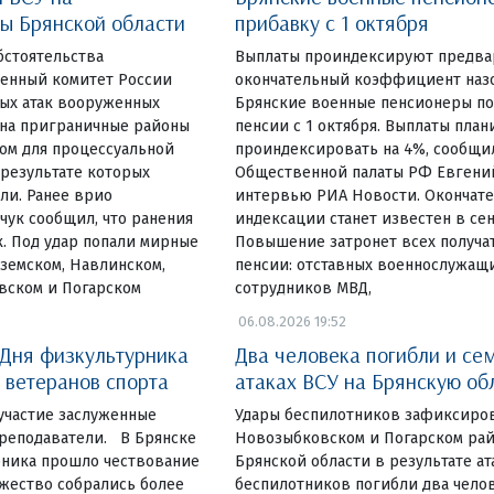
ы Брянской области
прибавку с 1 октября
бстоятельства
Выплаты проиндексируют предвар
енный комитет России
окончательный коэффициент назо
вых атак вооруженных
Брянские военные пенсионеры по
на приграничные районы
пенсии с 1 октября. Выплаты пла
ом для процессуальной
проиндексировать на 4%, сообщи
 результате которых
Общественной палаты РФ Евгени
ли. Ранее врио
интервью РИА Новости. Окончат
чук сообщил, что ранения
индексации станет известен в сен
. Под удар попали мирные
Повышение затронет всех получа
земском, Навлинском,
пенсии: отставных военнослужащ
вском и Погарском
сотрудников МВД,
06.08.2026 19:52
 Дня физкультурника
Два человека погибли и се
 ветеранов спорта
атаках ВСУ на Брянскую об
участие заслуженные
Удары беспилотников зафиксиров
преподаватели. В Брянске
Новозыбковском и Погарском ра
рника прошло чествование
Брянской области в результате ат
ржество собрались более
беспилотников погибли два челов