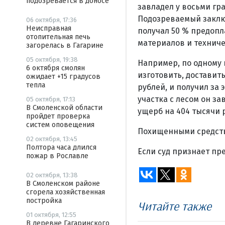
подозревается в доносе
завладел у восьми гр
Подозреваемый заключ
06 октября, 17:36
Неисправная
получал 50 % предопл
отопительная печь
материалов и технич
загорелась в Гагарине
05 октября, 19:38
Например, по одному 
6 октября смолян
изготовить, доставит
ожидает +15 градусов
тепла
рублей, и получил за 
участка с лесом он з
05 октября, 17:13
В Смоленской области
ущерб на 404 тысячи 
пройдет проверка
систем оповещения
Похищенными средств
02 октября, 13:45
Полтора часа длился
Если суд признает пр
пожар в Рославле
02 октября, 13:38
В Смоленском районе
сгорела хозяйственная
постройка
Читайте также
01 октября, 12:55
В деревне Гагаринского