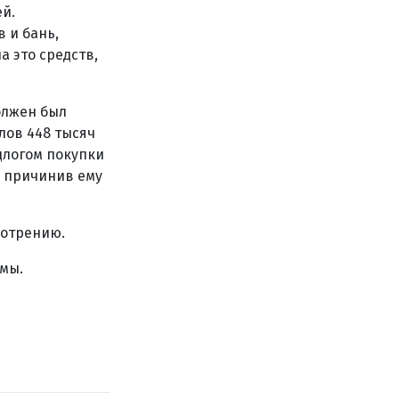
й.
 и бань,
а это средств,
олжен был
лов 448 тысяч
едлогом покупки
, причинив ему
мотрению.
ьмы.