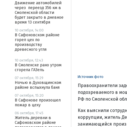
Движение автомобилей
через переезд 356 км в
Смоленской области
будет закрыто в дневное
время 13 сентября
10 октября, 14:00
В Сафоновском районе
горел цех по
производству
древесного угля
10 октября, 12:43
В Смоленске рано утром
сгорела ГАЗель
Источник фото
07 октября, 15:29
Ночью в Духовщинском
Правоохранители зад
районе вспыхнула баня
подозреваемого в моше
07 октября, 15:20
РФ по Смоленской обл
В Сафонове произошел
пожар в цеху
Как выяснили сотруд
06 октября, 17:45
коррупции, житель Д
Житель деревни в
Сафоновском районе
занимающийся произв