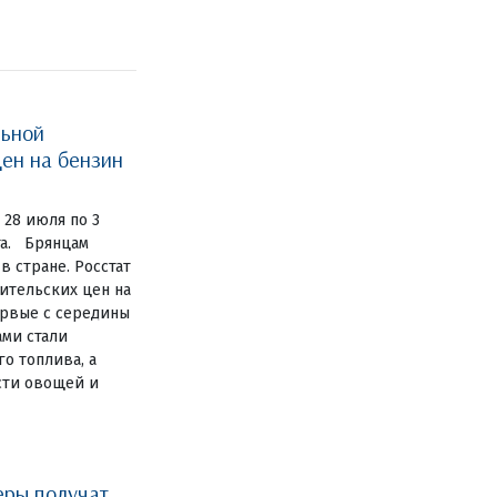
льной
ен на бензин
 28 июля по 3
та. Брянцам
 стране. Росстат
ительских цен на
ервые с середины
ами стали
о топлива, а
сти овощей и
еры получат