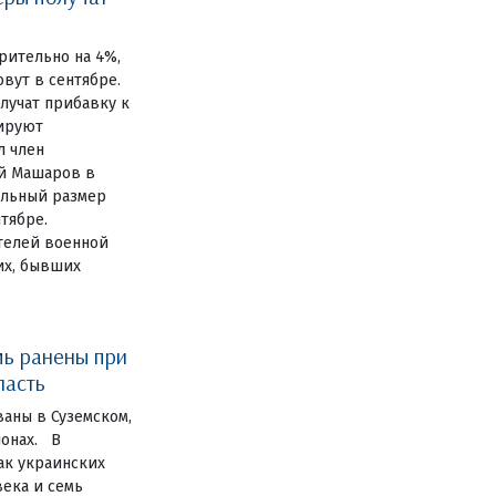
ительно на 4%,
вут в сентябре.
лучат прибавку к
нируют
л член
й Машаров в
ельный размер
тябре.
телей военной
их, бывших
мь ранены при
ласть
аны в Суземском,
йонах. В
ак украинских
ека и семь