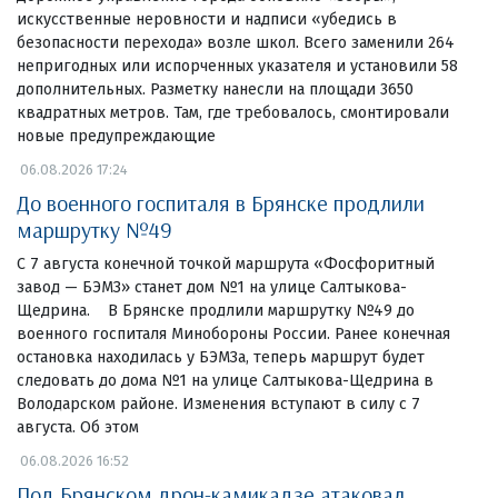
искусственные неровности и надписи «убедись в
безопасности перехода» возле школ. Всего заменили 264
непригодных или испорченных указателя и установили 58
дополнительных. Разметку нанесли на площади 3650
квадратных метров. Там, где требовалось, смонтировали
новые предупреждающие
06.08.2026 17:24
До военного госпиталя в Брянске продлили
маршрутку №49
С 7 августа конечной точкой маршрута «Фосфоритный
завод — БЭМЗ» станет дом №1 на улице Салтыкова-
Щедрина. В Брянске продлили маршрутку №49 до
военного госпиталя Минобороны России. Ранее конечная
остановка находилась у БЭМЗа, теперь маршрут будет
следовать до дома №1 на улице Салтыкова-Щедрина в
Володарском районе. Изменения вступают в силу с 7
августа. Об этом
06.08.2026 16:52
Под Брянском дрон-камикадзе атаковал