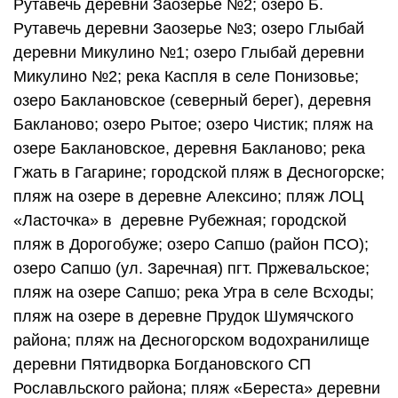
Рутавечь деревни Заозерье №2; озеро Б.
Рутавечь деревни Заозерье №3; озеро Глыбай
деревни Микулино №1; озеро Глыбай деревни
Микулино №2; река Каспля в селе Понизовье;
озеро Баклановское (северный берег), деревня
Бакланово; озеро Рытое; озеро Чистик; пляж на
озере Баклановское, деревня Бакланово; река
Гжать в Гагарине; городской пляж в Десногорске;
пляж на озере в деревне Алексино; пляж ЛОЦ
«Ласточка» в деревне Рубежная; городской
пляж в Дорогобуже; озеро Сапшо (район ПСО);
озеро Сапшо (ул. Заречная) пгт. Пржевальское;
пляж на озере Сапшо; река Угра в селе Всходы;
пляж на озере в деревне Прудок Шумячского
района; пляж на Десногорском водохранилище
деревни Пятидворка Богдановского СП
Рославльского района; пляж «Береста» деревни