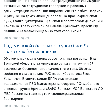
выполнено. В Брянске прошел традиционный санитарный
пятничник. 90 сотрудников городской и районных
администраций выполняли широкий спектр работ. Надписи
и рисунки на домах ликвидировали на Красноармейской,
Дуки, Станке Димитрова, Брянской Пролетарской Дивизии и
Камозина. Траву скосили по Романа Брянского, проспекту
Ленина и на Челюскинцев. Об этом сообщили в
08.08.2026 09:03
Над Брянской областью за сутки сбили 97
вражеских беспилотников
Об этом рассказал в своих соцсетях глава региона. Над
Брянской областью за минувшие сутки уничтожили 97
вражеских беспилотников самолетного типа. Об этом
сообщил в своем канале МАХ врио губернатора Егор
Ковальчук. В уничтожении БПЛА участвовали
подразделения ПВО Министерства обороны РФ, мобильно-
огневые группы бригады «БАРС-Брянск», МОГ Брянского ЛО
МВД России на транспорте и спецподразделения
Росгвардии
08.08.2026 08:09