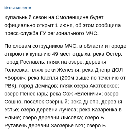
Источник фото
Купальный сезон на Смоленщине будет
официально открыт 1 июня, об этом сообщила
пресс-служба ГУ регионального МЧС.
По словам сотрудников МЧС, в области и городе
откроют к купанию 49 мест отдыха: река Остёр,
город Рославль; пляж на озере, деревня
Голоёвка; пляж реки Железня; река Днепр ДОЛ
«Борок»; река Каспля (200м выше по течению от
РВК), город Демидов; пляж озера Акатовское;
озеро Пенеснарь; река Сож «Еленичи»; озеро
Сошно, поселок Озёрный; река Днепр, деревня
Устье; озеро деревни Лучеса; река Казаренка в
Ельне; озеро деревни Лысовка; озеро Б.
Рутавечь деревни Заозерье №1; озеро Б.