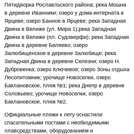
Пятидворка Рославльского района; река Мошна
в деревне Иванники; озеро у дома-интерната в
Ярцеве; озеро Банное в Ярцеве; река Западная
Двина в Велиже (ул. Мира 1);река Западная
Двина в Велиже (пл. Судоверфи); река Западная
Двина в деревне Беляево; озеро
Залюбищенское в деревне Залюбище; река
Западная Двина в деревне Селезни; озеро Н.
Дубровенка; озеро Ключевое; озеро Зоны отдыха
Лесопитомник; урочище Новоселки, озеро
Баклановское, пляж №1; река Днепр в деревне
Соловьево; урочище Новоселки, озеро
Баклановское, пляж №2.
Официальные пляжи к лету оснастили
спасательными постами с необходимыми
плавсредствами, оборудованием и