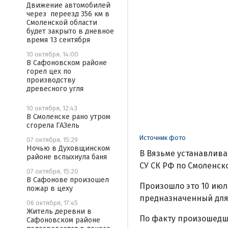
Движение автомобилей
через переезд 356 км в
Смоленской области
будет закрыто в дневное
время 13 сентября
10 октября, 14:00
В Сафоновском районе
горел цех по
производству
древесного угля
10 октября, 12:43
В Смоленске рано утром
сгорела ГАЗель
Источник фото
07 октября, 15:29
Ночью в Духовщинском
В Вязьме устанавлива
районе вспыхнула баня
СУ СК РФ по Смоленск
07 октября, 15:20
В Сафонове произошел
Произошло это 10 июл
пожар в цеху
предназначенный для 
06 октября, 17:45
Житель деревни в
По факту произошедш
Сафоновском районе