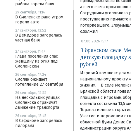
принадлежавшая покойном
района горела баня
а с его счета произошло 
29 сентября, 11:14
Сотрудники уголовного р
В Смоленске рано утром
преступлению причастен
горело авто
потерпевшего. Злоумышл
27 сентября, 13:52
одолжил
В Демидове загорелась
частная баня
07.08.2026 15:17
В брянском селе Ме
27 сентября, 11:47
детскую площадку з
Глава поселения спас
женщину из огня под
рублей
Смоленском
Игровой комплекс для м
26 сентября, 17:24
национальному проекту 
Смолян ожидает
потепление 27 сентября
жизни». В селе Меленск
Брянской области появи
26 сентября, 15:55
площадка с игровым обо
На нескольких улицах
Смоленска ограничат
объекта составила 13,5 м
движение транспорта
Торжественное открытие 
Участие в церемонии отк
26 сентября, 15:45
В Сафонове загорелась
областной Думы Денис Св
пилорама
администрации округа А