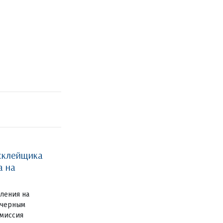
склейщика
а на
вления на
 черным
миссия