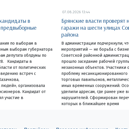
07.08.2026 13:44
 кандидаты в
Брянские власти проверят 
и предвыборные
гаражи на шести улицах Со
района
ания по выборам в
В администрации подчеркнули, чт
очным выборам губернатора
мероприятий — не борьба с бизн
ам депутата облдумы по
Советской районной администрац
28. Кандидаты в
прошло заседание рабочей групп
ласти от политических
незаконных объектов. Участники 
оведению встреч с
проблему несанкционированного
Казачкова,
торговых павильонов, металличес
людей», организовала
иных временных сооружений. Ос
нсионеров. Кандидат от
уделили адресам, где ранее уже 
л участие в
нарушителей. Сформирован переч
которых в ближайшее время