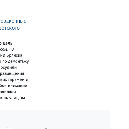
незаконные
ветского
о цель
есом. В
ии Брянска
ы по демонтажу
обсудили
 размещения
ких гаражей и
обое внимание
выявляли
ень улиц, на