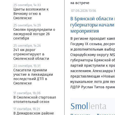
на встрече
25 сентября, 14:33
Цветы возложили к
07.08.2026 13:56
Вечному огню в
В Брянской области
Смоленске
губернаторы начал
25 сентября, 14:29
мероприятия
Смолян предупредили о
пасмурной погоде 26
сентября
В регионе проходит камп
Госдуму IX созыва, доср
25 сентября, 14:26
и дополнительным выбор
241 км дорог
отремонтируют в
Стародубскому округу №
Смоленской области
губернаторы Брянской об
партий приступили к пр
22 сентября, 15:31
Спасатели приняли
населением. Александра 
участие в ликвидации
представляющая «Новых 
последствий ДТП в
музыкальное лото для пе
Смоленске
ЛДПР Руслан Титов приня
17 сентября, 18:38
В Смоленской стартовал
отопительный сезон
Smol
lenta
17 сентября, 18:21
В Демидовском районе