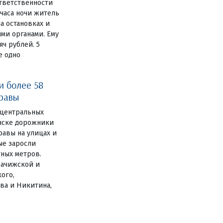
ответственности
 часа ночи житель
а остановках и
ми органами. Ему
ч рублей. 5
е одно
и более 58
травы
 центральных
янске дорожники
авы на улицах и
ные заросли
тных метров.
рачижской и
ого,
ва и Никитина,