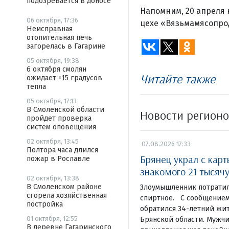
подозревается в доносе
Напомним, 20 апреля 
06 октября, 17:36
цехе «Вязьмамясопро
Неисправная
отопительная печь
загорелась в Гагарине
05 октября, 19:38
6 октября смолян
Читайте также
ожидает +15 градусов
тепла
05 октября, 17:13
В Смоленской области
Новости регион
пройдет проверка
систем оповещения
02 октября, 13:45
07.08.2026 17:33
Полтора часа длился
Брянец украл с кар
пожар в Рославле
знакомого 21 тысяч
02 октября, 13:38
В Смоленском районе
Злоумышленник потратил
сгорела хозяйственная
спиртное. С сообщением
постройка
обратился 34-летний жи
01 октября, 12:55
Брянской области. Мужчи
В деревне Гагаринского