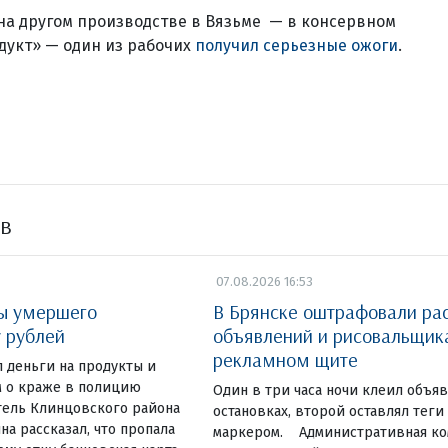
на другом производстве в Вязьме — в консервном
дукт» — один из рабочих
получил серьезные ожоги
.
ов
07.08.2026 16:53
ты умершего
В Брянске оштрафовали ра
у рублей
объявлений и рисовальщик
рекламном щите
 деньги на продукты и
 о краже в полицию
Один в три часа ночи клеил объя
тель Клинцовского района
остановках, второй оставлял теги
на рассказал, что пропала
маркером. Административная ко