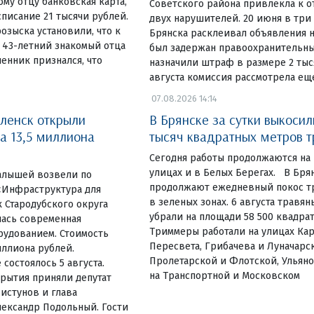
у отцу банковская карта,
Советского района привлекла к 
списание 21 тысячи рублей.
двух нарушителей. 20 июня в три
озыска установили, что к
Брянска расклеивал объявления н
 43-летний знакомый отца
был задержан правоохранительны
енник признался, что
назначили штраф в размере 2 тыся
августа комиссия рассмотрела ещ
07.08.2026 14:14
ленск открыли
В Брянске за сутки выкосил
а 13,5 миллиона
тысяч квадратных метров 
Сегодня работы продолжаются на
улицах и в Белых Берегах. В Бр
алышей возвели по
продолжают ежедневный покос тр
«Инфраструктура для
в зеленых зонах. 6 августа травя
 Стародубского округа
убрали на площади 58 500 квадра
лась современная
Триммеры работали на улицах Ка
рудованием. Стоимость
Пересвета, Грибачева и Луначарск
иллиона рублей.
Пролетарской и Флотской, Ульяно
состоялось 5 августа.
на Транспортной и Московском
рытия приняли депутат
истунов и глава
лександр Подольный. Гости