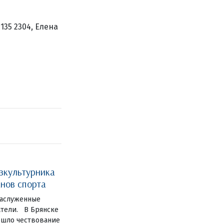
135 2304, Елена
зкультурника
нов спорта
заслуженные
атели. В Брянске
ошло чествование