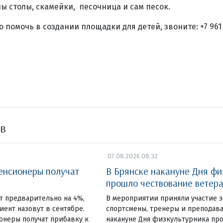
ы столы, скамейки, песочница и сам песок.
 помочь в создании площадки для детей, звоните: +7 961 
ов
07.08.2026 08:32
енсионеры получат
В Брянске накануне Дня фи
я
прошло чествование ветера
 предварительно на 4%,
В мероприятии приняли участие 
ент назовут в сентябре.
спортсмены, тренеры и преподав
онеры получат прибавку к
накануне Дня физкультурника пр