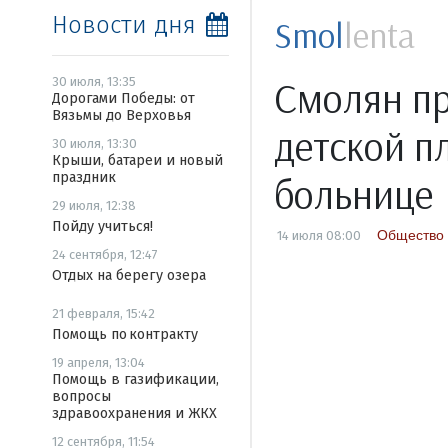
Новости дня
Smol
lenta
Смолян пр
30 июля, 13:35
Дорогами Победы: от
Вязьмы до Верховья
детской п
30 июля, 13:30
Крыши, батареи и новый
праздник
больнице
29 июля, 12:38
Пойду учиться!
Общество
14 июля 08:00
24 сентября, 12:47
Отдых на берегу озера
21 февраля, 15:42
Помощь по контракту
19 апреля, 13:04
Помощь в газификации,
вопросы
здравоохранения и ЖКХ
12 сентября, 11:54