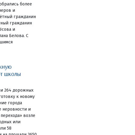
собрались более
неров и
чётный гражданин
тный гражданин
ёсова и
ана Белова. С
вшимся
жную
ют школы
ли 264 дорожных
готовку к новому
ние города
е неровности и
 перехода» возле
одных или
или 58
и на площади 3650