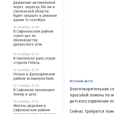
Движение автомобилей
через переезд 356 км в
Смоленской области
будет закрыто в дневное
время 13 сентября
10 октября, 14:00
В Сафоновском районе
горел цех по
производству
древесного угля
10 октября, 12:43
В Смоленске рано утром
сгорела ГАЗель
07 октября, 15:29
Ночью в Духовщинском
районе вспыхнула баня
Источник фото
07 октября, 15:20
Благотворительная с
В Сафонове произошел
пожар в цеху
просьбой помочь по 
детского отделения п
06 октября, 17:45
Житель деревни в
Сафоновском районе
Сейчас требуется пом