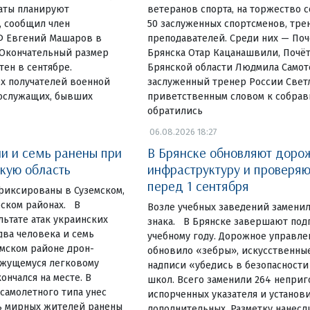
латы планируют
ветеранов спорта, на торжество 
, сообщил член
50 заслуженных спортсменов, тре
Ф Евгений Машаров в
преподавателей. Среди них — По
Окончательный размер
Брянска Отар Кацанашвили, Почё
тен в сентябре.
Брянской области Людмила Самот
х получателей военной
заслуженный тренер России Светл
нослужащих, бывших
приветственным словом к собра
обратились
06.08.2026 18:27
ли и семь ранены при
В Брянске обновляют доро
скую область
инфраструктуру и проверя
перед 1 сентября
фиксированы в Суземском,
ском районах. В
Возле учебных заведений замени
льтате атак украинских
знака. В Брянске завершают под
ва человека и семь
учебному году. Дорожное управле
емском районе дрон-
обновило «зебры», искусственны
ижущемуся легковому
надписи «убедись в безопасности
ончался на месте. В
школ. Всего заменили 264 неприг
самолетного типа унес
испорченных указателя и установ
ь мирных жителей ранены
дополнительных. Разметку нанесл