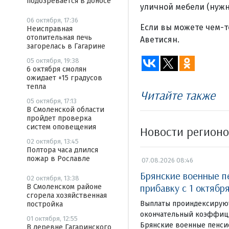
подозревается в доносе
уличной мебели (нужн
06 октября, 17:36
Если вы можете чем-то
Неисправная
отопительная печь
Аветисян.
загорелась в Гагарине
05 октября, 19:38
6 октября смолян
ожидает +15 градусов
тепла
Читайте также
05 октября, 17:13
В Смоленской области
пройдет проверка
систем оповещения
Новости регион
02 октября, 13:45
Полтора часа длился
пожар в Рославле
07.08.2026 08:46
Брянские военные п
02 октября, 13:38
прибавку с 1 октябр
В Смоленском районе
сгорела хозяйственная
Выплаты проиндексируют
постройка
окончательный коэффици
01 октября, 12:55
Брянские военные пенси
В деревне Гагаринского