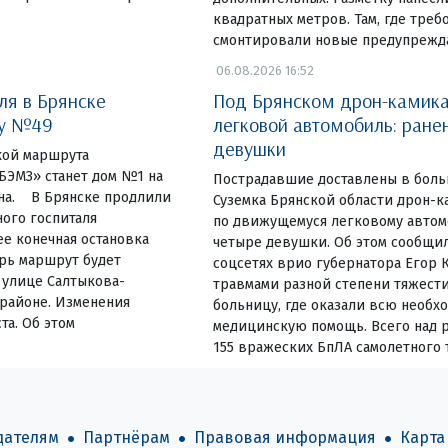
квадратных метров. Там, где треб
смонтировали новые предупреж
06.08.2026 16:52
ля в Брянске
Под Брянском дрон-камика
ку №49
легковой автомобиль: ране
девушки
чкой маршрута
ЭМЗ» станет дом №1 на
Пострадавшие доставлены в боль
на. В Брянске продлили
Суземка Брянской области дрон-к
ого госпиталя
по движущемуся легковому автом
е конечная остановка
четыре девушки. Об этом сообщил
ерь маршрут будет
соцсетях врио губернатора Егор К
 улице Салтыкова-
травмами разной степени тяжести
районе. Изменения
больницу, где оказали всю необх
та. Об этом
медицинскую помощь. Всего над 
155 вражеских БпЛА самолетного т
дателям
Партнёрам
Правовая информация
Карта