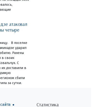
овалось,
дающие
дзе атаковал
ны четыре
ницу. В поселке
амикадзе ударил
обилю. Ранены
 в своих
овальчук. С
 их доставили в
одимую
регионом сбили
ипа за сутки.
Статистика
 сайта