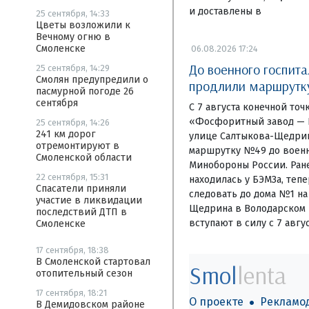
и доставлены в
25 сентября, 14:33
Цветы возложили к
Вечному огню в
Смоленске
06.08.2026 17:24
До военного госпита
25 сентября, 14:29
Смолян предупредили о
продлили маршрут
пасмурной погоде 26
сентября
С 7 августа конечной то
«Фосфоритный завод — Б
25 сентября, 14:26
241 км дорог
улице Салтыкова-Щедри
отремонтируют в
маршрутку №49 до военн
Смоленской области
Минобороны России. Ране
22 сентября, 15:31
находилась у БЭМЗа, теп
Спасатели приняли
следовать до дома №1 на
участие в ликвидации
Щедрина в Володарском 
последствий ДТП в
вступают в силу с 7 авгус
Смоленске
17 сентября, 18:38
В Смоленской стартовал
Smol
lenta
отопительный сезон
17 сентября, 18:21
О проекте
Рекламо
В Демидовском районе