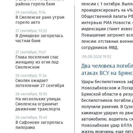
пенсии с 1 октября. Вып
района горела баня
проиндексировать на 4%
29 сентября, 11:14
Общественной палаты Р
В Смоленске рано утром
горело авто
интервью РИА Новости. 
индексации станет извес
27 сентября, 13:52
Повышение затронет все
В Демидове загорелась
частная баня
пенсии: отставных воен
сотрудников МВД,
27 сентября, 11:47
06.08.2026 19:52
Глава поселения спас
женщину из огня под
Два человека погиб
Смоленском
атаках ВСУ на Брян
26 сентября, 17:24
Смолян ожидает
Удары беспилотников за
потепление 27 сентября
Новозыбковском и Погар
Брянской области в резу
26 сентября, 15:55
На нескольких улицах
беспилотников погибли д
Смоленска ограничат
получили ранения. В Суз
движение транспорта
камикадзе ударил по дв
26 сентября, 15:45
автомобилю, водитель ск
В Сафонове загорелась
Новозыбкове удар БПЛА 
пилорама
жизнь мужчины, еще пят