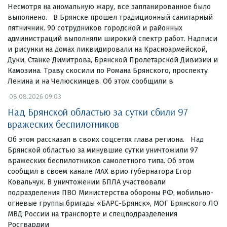
Несмотря на аномальную жару, все запланированное было
выполнено. В Брянске прошел традиционный санитарный
пятничник. 90 сотрудников городской и районных
администраций выполняли широкий спектр работ. Надписи
и рисунки на домах ликвидировали на Красноармейской,
Дуки, Станке Димитрова, Брянской Пролетарской Дивизии и
Камозина. Траву скосили по Романа Брянского, проспекту
Ленина и на Челюскинцев. Об этом сообщили в
08.08.2026 09:03
Над Брянской областью за сутки сбили 97
вражеских беспилотников
Об этом рассказал в своих соцсетях глава региона. Над
Брянской областью за минувшие сутки уничтожили 97
вражеских беспилотников самолетного типа. Об этом
сообщил в своем канале МАХ врио губернатора Егор
Ковальчук. В уничтожении БПЛА участвовали
подразделения ПВО Министерства обороны РФ, мобильно-
огневые группы бригады «БАРС-Брянск», МОГ Брянского ЛО
МВД России на транспорте и спецподразделения
Росгвардии