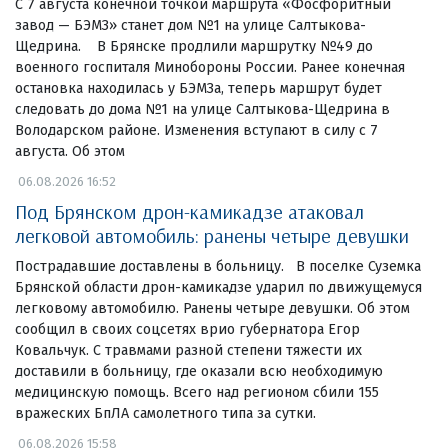
С 7 августа конечной точкой маршрута «Фосфоритный
завод — БЭМЗ» станет дом №1 на улице Салтыкова-
Щедрина. В Брянске продлили маршрутку №49 до
военного госпиталя Минобороны России. Ранее конечная
остановка находилась у БЭМЗа, теперь маршрут будет
следовать до дома №1 на улице Салтыкова-Щедрина в
Володарском районе. Изменения вступают в силу с 7
августа. Об этом
06.08.2026 16:52
Под Брянском дрон-камикадзе атаковал
легковой автомобиль: ранены четыре девушки
Пострадавшие доставлены в больницу. В поселке Суземка
Брянской области дрон-камикадзе ударил по движущемуся
легковому автомобилю. Ранены четыре девушки. Об этом
сообщил в своих соцсетях врио губернатора Егор
Ковальчук. С травмами разной степени тяжести их
доставили в больницу, где оказали всю необходимую
медицинскую помощь. Всего над регионом сбили 155
вражеских БпЛА самолетного типа за сутки.
06.08.2026 15:58