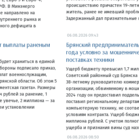
происшествию причастен 19-лет
РФ. В Минэнерго
житель, ранее не имевший пробле
е направлено на
Задержанный дал признательные п
нутреннего рынка и
ного дефицита в
06.08.2026 09:43
т выплаты раненым
Брянский предприниматель
года условно за мошенниче
поставках техники
будет храниться в единой
бороны подписало приказ,
Ущерб бюджету превысил 1,7 ми
плат военнослужащим,
Советский районный суд Брянска
янской области. Об этом 5
38-летнему руководителю комме
ментская газета». Размеры
организации, обвиняемому в мош
ч рублей за ранение, 1
2024 году он предоставил поддел
е увечье, 2 миллиона — за
поставил региональному департа
ри установлении
компьютерную технику, не соот
условиям контракта. Ущерб бюдже
миллиона рублей. С учетом полно
ущерба и признания вины суд наз
06.08.2026 08:50