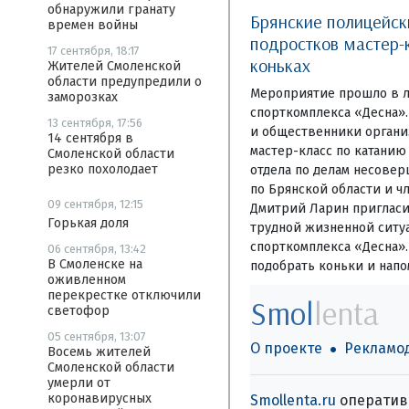
обнаружили гранату
Брянские полицейск
времен войны
подростков мастер-
17 сентября, 18:17
коньках
Жителей Смоленской
области предупредили о
Мероприятие прошло в 
заморозках
спорткомплекса «Десна»
13 сентября, 17:56
и общественники органи
14 сентября в
мастер-класс по катанию
Смоленской области
резко похолодает
отдела по делам несове
по Брянской области и ч
09 сентября, 12:15
Дмитрий Ларин пригласи
Горькая доля
трудной жизненной ситуа
спорткомплекса «Десна».
06 сентября, 13:42
В Смоленске на
подобрать коньки и нап
оживленном
перекрестке отключили
Smol
lenta
светофор
05 сентября, 13:07
О проекте
Рекламо
Восемь жителей
Смоленской области
умерли от
коронавирусных
Smollenta.ru
оперативн