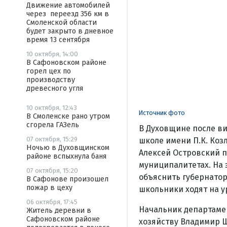
Движение автомобилей
через переезд 356 км в
Смоленской области
будет закрыто в дневное
время 13 сентября
10 октября, 14:00
В Сафоновском районе
горел цех по
производству
древесного угля
10 октября, 12:43
Источник фото
В Смоленске рано утром
сгорела ГАЗель
В Духовщине после ви
07 октября, 15:29
школе имени П.К. Коз
Ночью в Духовщинском
Алексей Островский 
районе вспыхнула баня
муниципалитетах. На 
07 октября, 15:20
объяснить губернатор
В Сафонове произошел
пожар в цеху
школьники ходят на у
06 октября, 17:45
Начальник департаме
Житель деревни в
Сафоновском районе
хозяйству Владимир 