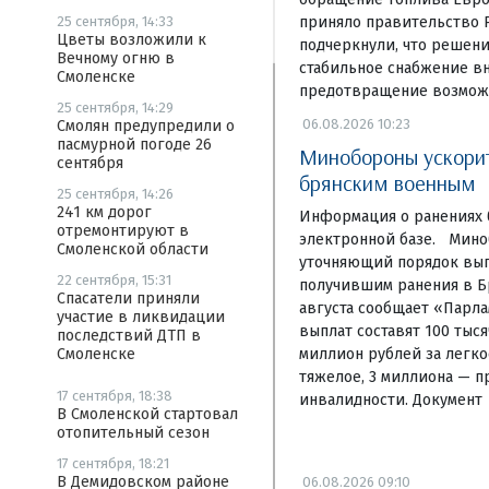
приняло правительство 
25 сентября, 14:33
Цветы возложили к
подчеркнули, что решени
Вечному огню в
стабильное снабжение в
Смоленске
предотвращение возмож
25 сентября, 14:29
06.08.2026 10:23
Смолян предупредили о
пасмурной погоде 26
Минобороны ускори
сентября
брянским военным
25 сентября, 14:26
241 км дорог
Информация о ранениях 
отремонтируют в
электронной базе. Мино
Смоленской области
уточняющий порядок вы
22 сентября, 15:31
получившим ранения в Бр
Спасатели приняли
августа сообщает «Парла
участие в ликвидации
выплат составят 100 тыся
последствий ДТП в
миллион рублей за легко
Смоленске
тяжелое, 3 миллиона — п
17 сентября, 18:38
инвалидности. Документ
В Смоленской стартовал
отопительный сезон
17 сентября, 18:21
В Демидовском районе
06.08.2026 09:10