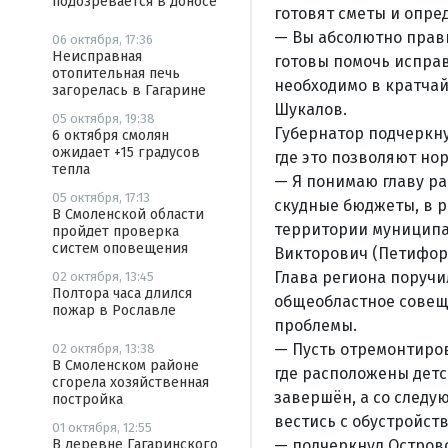
подозревается в доносе
готовят сметы и опре
— Вы абсолютно правы
06 октября, 17:36
Неисправная
готовы помочь исправ
отопительная печь
необходимо в кратча
загорелась в Гагарине
Шукалов.
05 октября, 19:38
Губернатор подчеркну
6 октября смолян
ожидает +15 градусов
где это позволяют но
тепла
— Я понимаю главу ра
05 октября, 17:13
скудные бюджеты, в р
В Смоленской области
территории муниципал
пройдет проверка
систем оповещения
Викторович (Петифоро
Глава региона поруч
02 октября, 13:45
Полтора часа длился
общеобластное совещ
пожар в Рославле
проблемы.
— Пусть отремонтиров
02 октября, 13:38
В Смоленском районе
где расположены детс
сгорела хозяйственная
завершён, а со следу
постройка
вестись с обустройст
01 октября, 12:55
— подчеркнул Остров
В деревне Гагаринского