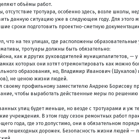
деляют объёмы работ.
, отсутствие тротуара, особенно здесь, возле школы, не
ить данную ситуацию уже в следующем году. Для этого 
йшие сроки подготовить проектно-сметную документацию
л, что на тех улицах, где расположены образовательные
рмативы, тротуары должны быть обязательно:
йона, как и других руководителей муниципалитетов, — у
амках которых они хотят отремонтировать как можно бо
ьного образования, но, Владимир Иванович (Шукалов) 
в), не ценою жизни людей.
ил своему профильному заместителю Андрею Борисову п
ание, чтобы выработать действенные меры по решени
анных улиц будет меньше, но везде с тротуарами и уж те
кие учреждения. В этом году сезон ремонтных работ пра
ющего года, где это допустимо, они в обязательном поря
вом пешеходных дорожек. Безопасность жизни людей — 
ский.