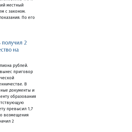
ний местный
м с законом.
оказания. По его
 получил 2
ство на
ллиона рублей.
 вынес приговор
рческой
енничестве. В
ьные документы и
менту образования
ветствующую
ту превысил 1,7
го возмещения
начил 2