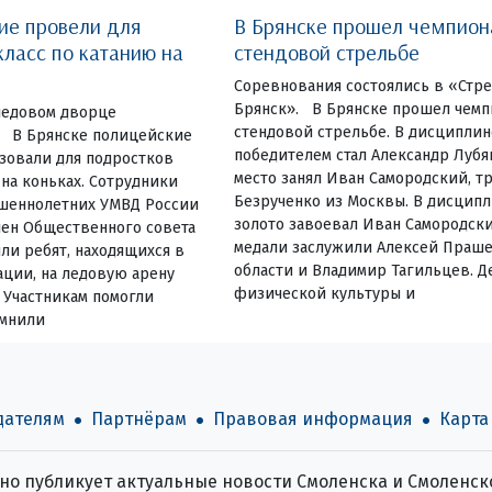
ие провели для
В Брянске прошел чемпион
класс по катанию на
стендовой стрельбе
Соревнования состоялись в «Стр
Брянск». В Брянске прошел чемп
ледовом дворце
стендовой стрельбе. В дисциплин
. В Брянске полицейские
победителем стал Александр Лубя
зовали для подростков
место занял Иван Самородский, т
 на коньках. Сотрудники
Безрученко из Москвы. В дисцип
ршеннолетних УМВД России
золото завоевал Иван Самородск
лен Общественного совета
медали заслужили Алексей Праше
ли ребят, находящихся в
области и Владимир Тагильцев. Д
ции, на ледовую арену
физической культуры и
 Участникам помогли
омнили
дателям
Партнёрам
Правовая информация
Карта
о публикует актуальные новости Смоленска и Смоленско