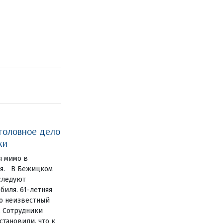
уголовное дело
ки
я мимо в
ия. В Бежицком
следуют
иля. 61-летняя
то неизвестный
. Сотрудники
становили, что к