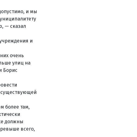
допустимо, и мы
муниципалитету
, — сказал
 учреждения и
 них очень
льше улиц на
и Борис
ровести
ю существующей
м более там,
ктически
дке должны
превыше всего,