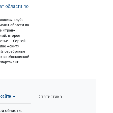
ат области по
елковом клубе
ионат области по
е «трап»
ный, второе
ретье — Сергей
лине «скит»
ий, серебряные
к из Московской
епартамент
Статистика
 сайта
й области.