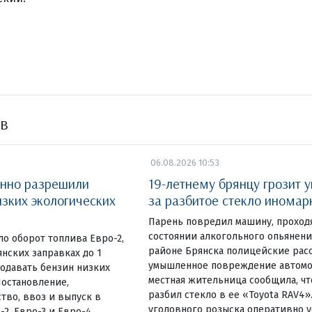
ов
06.08.2026 10:53
енно разрешили
19-летнему брянцу грозит 
изких экологических
за разбитое стекло иномар
Парень повредил машину, проход
состоянии алкогольного опьянен
о оборот топлива Евро-2,
районе Брянска полицейские рас
нских заправках до 1
умышленное повреждение автомоб
родавать бензин низких
местная жительница сообщила, ч
Постановление,
разбил стекло в ее «Toyota RAV4»
во, ввоз и выпуск в
уголовного розыска оперативно у
2, Евро-3 и Евро-4,