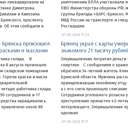
омах ликвидировали на
уничтожении БПЛА участвовали п
Станке Димитрова,
ПВО Министерства обороны РФ, 
Дивизии и Камозина.
группы бригады «БАРС-Брянск», 
 Брянского, проспекту
МВД России на транспорте и спе
в. Об этом сообщили в
Росгвардии
07.08.2026 17:33
 Брянска произошел
Брянец украл с карты умер
красками и маслами
знакомого 21 тысячу рубле
тника склада. В
Злоумышленник потратил деньги 
ка 8 августа произошло
спиртное. С сообщением о краж
ом складском помещении
обратился 34-летний житель Кли
. Горели краски и масла
Брянской области. Мужчина расска
едварительной
принадлежавшая покойному отцу б
четыре работника склада.
а с его счета произошло списание
 50 сотрудников и 17
Сотрудники уголовного розыска у
средства наращивались.
преступлению причастен 43-летн
 привлечено около 80
потерпевшего. Злоумышленник пр
одолжил
07.08.2026 15:17