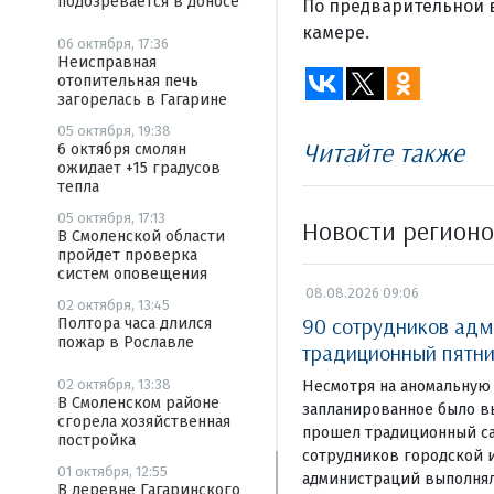
подозревается в доносе
По предварительной в
камере.
06 октября, 17:36
Неисправная
отопительная печь
загорелась в Гагарине
05 октября, 19:38
Читайте также
6 октября смолян
ожидает +15 градусов
тепла
05 октября, 17:13
Новости регион
В Смоленской области
пройдет проверка
систем оповещения
08.08.2026 09:06
02 октября, 13:45
90 сотрудников адм
Полтора часа длился
пожар в Рославле
традиционный пятни
02 октября, 13:38
Несмотря на аномальную 
В Смоленском районе
запланированное было в
сгорела хозяйственная
прошел традиционный са
постройка
сотрудников городской 
01 октября, 12:55
администраций выполнял
В деревне Гагаринского