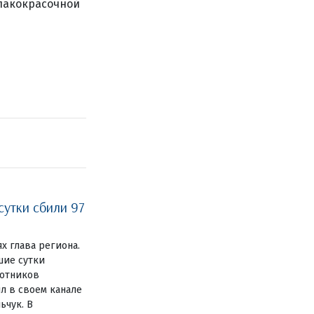
 лакокрасочной
сутки сбили 97
ях глава региона.
шие сутки
лотников
л в своем канале
ьчук. В