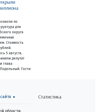
открыли
миллиона
озвели по
руктура для
бского округа
ременная
ем. Стоимость
рублей.
сь 5 августа.
иняли депутат
и глава
 Подольный. Гости
Статистика
 сайта
й области.