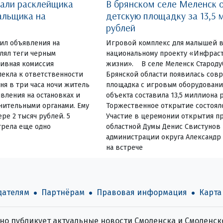
вали расклейщика
В брянском селе Меленск 
альщика на
детскую площадку за 13,5 
рублей
еил объявления на
Игровой комплекс для малышей в
влял теги черным
национальному проекту «Инфраст
ивная комиссия
жизни». В селе Меленск Староду
екла к ответственности
Брянской области появилась сов
ня в три часа ночи житель
площадка с игровым оборудовани
вления на остановках и
объекта составила 13,5 миллиона 
нительными органами. Ему
Торжественное открытие состояло
ре 2 тысяч рублей. 5
Участие в церемонии открытия пр
трела еще одно
областной Думы Денис Свистунов 
администрации округа Александр
на встрече
дателям
Партнёрам
Правовая информация
Карта
о публикует актуальные новости Смоленска и Смоленско