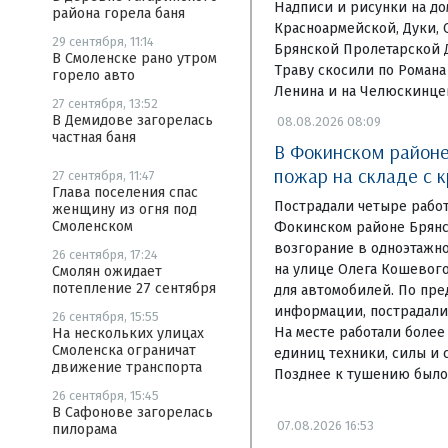
Надписи и рисунки на д
района горела баня
Красноармейской, Дуки, 
29 сентября, 11:14
Брянской Пролетарской 
В Смоленске рано утром
Траву скосили по Романа
горело авто
Ленина и на Челюскинце
27 сентября, 13:52
В Демидове загорелась
08.08.2026 08:09
частная баня
В Фокинском районе
пожар на складе с 
27 сентября, 11:47
Глава поселения спас
Пострадали четыре рабо
женщину из огня под
Смоленском
Фокинском районе Брянс
возгорание в одноэтажн
26 сентября, 17:24
на улице Олега Кошевого
Смолян ожидает
потепление 27 сентября
для автомобилей. По пр
информации, пострадали 
26 сентября, 15:55
На месте работали более
На нескольких улицах
Смоленска ограничат
единиц техники, силы и 
движение транспорта
Позднее к тушению было
26 сентября, 15:45
В Сафонове загорелась
07.08.2026 16:53
пилорама