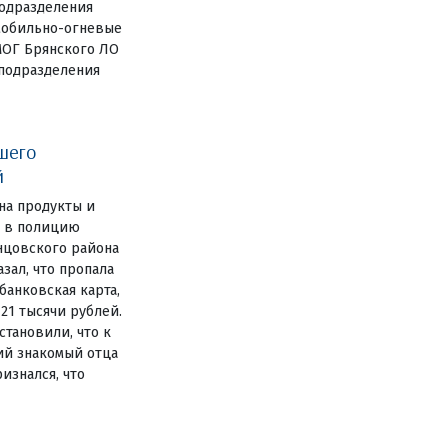
одразделения
мобильно-огневые
МОГ Брянского ЛО
цподразделения
шего
й
на продукты и
е в полицию
нцовского района
зал, что пропала
анковская карта,
 21 тысячи рублей.
становили, что к
ий знакомый отца
изнался, что