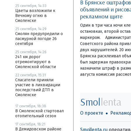
В Брянске оштрафо
25 сентября, 14:33
объявлений и рисов
Цветы возложили к
рекламном щите
Вечному огню в
Смоленске
Один в три часа ночи кл
25 сентября, 14:29
остановках, второй оста
Смолян предупредили о
маркером. Администрат
пасмурной погоде 26
Советского района привл
сентября
двух нарушителей. 20 ию
25 сентября, 14:26
Брянска расклеивал объя
241 км дорог
отремонтируют в
был задержан правоохра
Смоленской области
назначили штраф в разме
августа комиссия рассмо
22 сентября, 15:31
Спасатели приняли
участие в ликвидации
последствий ДТП в
Смоленске
Smol
lenta
17 сентября, 18:38
В Смоленской стартовал
О проекте
Рекламо
отопительный сезон
17 сентября, 18:21
В Демидовском районе
Smollenta.ru
оперативн