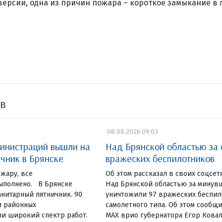
ерсии, одна из причин пожара – короткое замыкание в
ов
08.08.2026 09:03
инистраций вышли на
Над Брянской областью за 
чник в Брянске
вражеских беспилотников
жару, все
Об этом рассказал в своих соцсет
ыполнено. В Брянске
Над Брянской областью за минув
нитарный пятничник. 90
уничтожили 97 вражеских беспи
и районных
самолетного типа. Об этом сообщи
и широкий спектр работ.
МАХ врио губернатора Егор Ковал