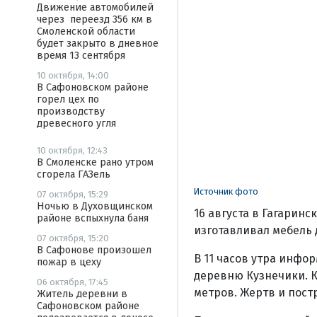
Движение автомобилей
через переезд 356 км в
Смоленской области
будет закрыто в дневное
время 13 сентября
10 октября, 14:00
В Сафоновском районе
горел цех по
производству
древесного угля
10 октября, 12:43
В Смоленске рано утром
сгорела ГАЗель
Источник фото
07 октября, 15:29
Ночью в Духовщинском
16 августа в Гагаринс
районе вспыхнула баня
изготавливал мебель 
07 октября, 15:20
В Сафонове произошел
В 11 часов утра инфо
пожар в цеху
деревню Кузнечики. К
06 октября, 17:45
метров. Жертв и постр
Житель деревни в
Сафоновском районе