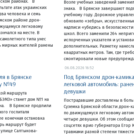
ском районах. В
Возле учебных заведений замени
льтате атак украинских
знака. В Брянске завершают под
ва человека и семь
учебному году. Дорожное управле
емском районе дрон-
обновило «зебры», искусственны
ижущемуся легковому
надписи «убедись в безопасности
ончался на месте. В
школ. Всего заменили 264 неприг
самолетного типа унес
испорченных указателя и установ
ь мирных жителей ранены
дополнительных. Разметку нанесл
квадратных метров. Там, где треб
смонтировали новые предупреж
06.08.2026 16:52
ля в Брянске
Под Брянском дрон-камика
ку №49
легковой автомобиль: ране
девушки
чкой маршрута
ЭМЗ» станет дом №1 на
Пострадавшие доставлены в боль
на. В Брянске продлили
Суземка Брянской области дрон-к
ого госпиталя
по движущемуся легковому автом
е конечная остановка
четыре девушки. Об этом сообщил
ерь маршрут будет
соцсетях врио губернатора Егор К
 улице Салтыкова-
травмами разной степени тяжести