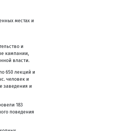
енных местах и
тельство и
е кампании,
нной власти.
ло 650 лекций и
с. человек и
е заведения и
овели 183
ного поведения
еходных