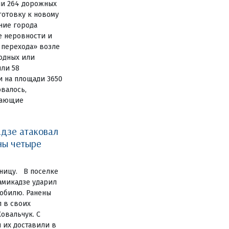
ли 264 дорожных
готовку к новому
ние города
е неровности и
 перехода» возле
одных или
или 58
и на площади 3650
овалось,
дающие
дзе атаковал
ны четыре
ницу. В поселке
амикадзе ударил
обилю. Ранены
 в своих
овальчук. С
 их доставили в