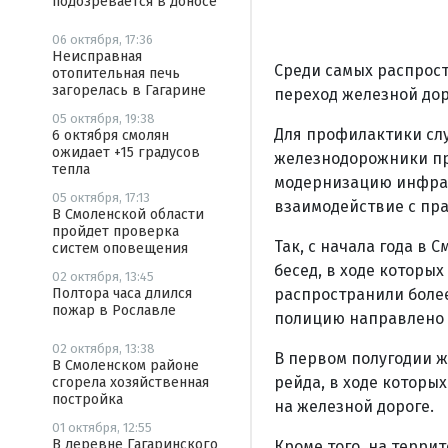
подозревается в доносе
06 октября, 17:36
Неисправная
Среди самых распрост
отопительная печь
загорелась в Гагарине
переход железной до
05 октября, 19:38
Для профилактики сл
6 октября смолян
ожидает +15 градусов
железнодорожники про
тепла
модернизацию инфрас
05 октября, 17:13
взаимодействие с пра
В Смоленской области
пройдет проверка
Так, с начала года в
систем оповещения
бесед, в ходе которы
02 октября, 13:45
распространили более
Полтора часа длился
пожар в Рославле
полицию направлено 7
02 октября, 13:38
В первом полугодии 
В Смоленском районе
рейда, в ходе которы
сгорела хозяйственная
постройка
на железной дороге.
01 октября, 12:55
В деревне Гагаринского
Кроме того, на терр