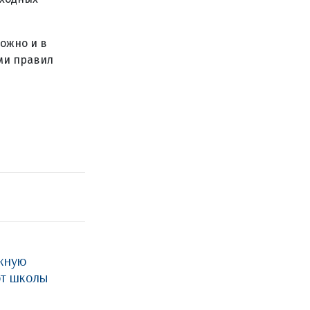
ожно и в
ми правил
жную
ют школы