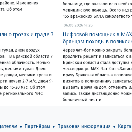
районе. Изменения
больницу, где оказали всю необх
та. Об этом
медицинскую помощь. Всего над 
155 вражеских БпЛА самолетного т
06.08.2026 14:28
и о грозах и граде 7
Цифровой помощник в MAX
брянцам походы в поликли
 туман, днем воздух
Через чат-бот можно закрыть бол
сов. В Брянской области 7
продлить рецепт и записаться к
енная облачность. Ночью
Брянской области стала доступна 
в, местами туман. Днем
мессенджере MAX. Чат-бот «Запис
е дожди, местами гроза и
врачу Брянская область» позволя
ти ночью 2-7 м/с, днем 9-
визитов в поликлинику записатьс
ы до 15-20 м/с. Об этом
вызвать врача на дом, отменить 
е регионального МЧС
запись. Также дистанционно можн
больничный лист и
дателям
Партнёрам
Правовая информация
Карта