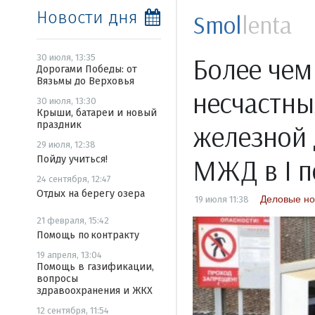
Новости дня
Smol
lenta
Более чем
30 июля, 13:35
Дорогами Победы: от
Вязьмы до Верховья
несчастны
30 июля, 13:30
Крыши, батареи и новый
праздник
железной 
29 июля, 12:38
МЖД в I п
Пойду учиться!
24 сентября, 12:47
Отдых на берегу озера
Деловые но
19 июля 11:38
21 февраля, 15:42
Помощь по контракту
19 апреля, 13:04
Помощь в газификации,
вопросы
здравоохранения и ЖКХ
12 сентября, 11:54