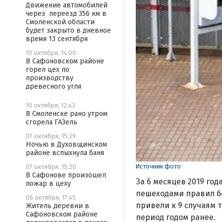
Движение автомобилей
через переезд 356 км в
Смоленской области
будет закрыто в дневное
время 13 сентября
10 октября, 14:00
В Сафоновском районе
горел цех по
производству
древесного угля
10 октября, 12:43
В Смоленске рано утром
сгорела ГАЗель
07 октября, 15:29
Ночью в Духовщинском
районе вспыхнула баня
Источник фото
07 октября, 15:20
В Сафонове произошел
За 6 месяцев 2019 го
пожар в цеху
пешеходами правил б
06 октября, 17:45
привели к 9 случаям 
Житель деревни в
Сафоновском районе
период годом ранее.