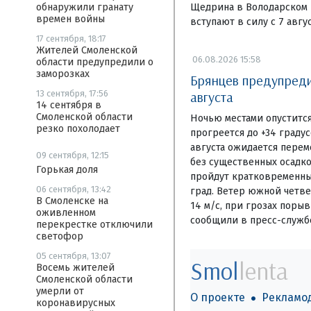
Щедрина в Володарском 
обнаружили гранату
времен войны
вступают в силу с 7 авгус
17 сентября, 18:17
Жителей Смоленской
06.08.2026 15:58
области предупредили о
заморозках
Брянцев предупредил
августа
13 сентября, 17:56
14 сентября в
Смоленской области
Ночью местами опустится
резко похолодает
прогреется до +34 граду
августа ожидается перем
09 сентября, 12:15
без существенных осадко
Горькая доля
пройдут кратковременны
06 сентября, 13:42
град. Ветер южной четвер
В Смоленске на
14 м/с, при грозах порыв
оживленном
сообщили в пресс-служб
перекрестке отключили
светофор
05 сентября, 13:07
Smol
lenta
Восемь жителей
Смоленской области
умерли от
О проекте
Рекламо
коронавирусных