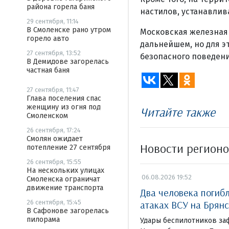
района горела баня
настилов, устанавлив
29 сентября, 11:14
В Смоленске рано утром
Московская железная 
горело авто
дальнейшем, но для 
27 сентября, 13:52
безопасного поведени
В Демидове загорелась
частная баня
27 сентября, 11:47
Глава поселения спас
женщину из огня под
Читайте также
Смоленском
26 сентября, 17:24
Смолян ожидает
Новости регион
потепление 27 сентября
26 сентября, 15:55
На нескольких улицах
06.08.2026 19:52
Смоленска ограничат
движение транспорта
Два человека погиб
атаках ВСУ на Брян
26 сентября, 15:45
В Сафонове загорелась
пилорама
Удары беспилотников за