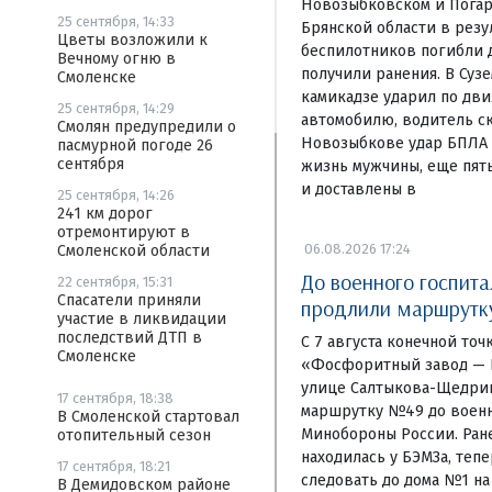
Новозыбковском и Погар
25 сентября, 14:33
Брянской области в резу
Цветы возложили к
беспилотников погибли д
Вечному огню в
получили ранения. В Суз
Смоленске
камикадзе ударил по дв
25 сентября, 14:29
автомобилю, водитель ск
Смолян предупредили о
Новозыбкове удар БПЛА 
пасмурной погоде 26
сентября
жизнь мужчины, еще пят
и доставлены в
25 сентября, 14:26
241 км дорог
отремонтируют в
06.08.2026 17:24
Смоленской области
До военного госпита
22 сентября, 15:31
Спасатели приняли
продлили маршрут
участие в ликвидации
последствий ДТП в
С 7 августа конечной то
Смоленске
«Фосфоритный завод — Б
улице Салтыкова-Щедри
17 сентября, 18:38
маршрутку №49 до военн
В Смоленской стартовал
Минобороны России. Ране
отопительный сезон
находилась у БЭМЗа, теп
17 сентября, 18:21
следовать до дома №1 на
В Демидовском районе