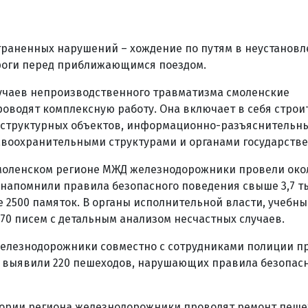
раненных нарушений – хождение по путям в неустановл
роги перед приближающимся поездом.
учаев непроизводственного травматизма смоленские
водят комплексную работу. Она включает в себя строи
труктурных объектов, информационно-разъяснительны
воохранительными структурами и органами государстве
 Смоленском регионе МЖД железнодорожники провели око
х напомнили правила безопасного поведения свыше 3,7 ты
 2500 памяток. В органы исполнительной власти, учебны
0 писем с детальным анализом несчастных случаев.
железнодорожники совместно с сотрудниками полиции пр
х выявили 220 пешеходов, нарушающих правила безопас
итории региона железнодорожники проводят ремонт пеш