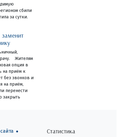
одимую
регионом сбили
ипа за сутки.
 заменит
нику
ьничный,
 врачу. Жителям
новая опция в
ь на приём к
ет без звонков и
я на приём,
или перенести
о закрыть
Статистика
 сайта