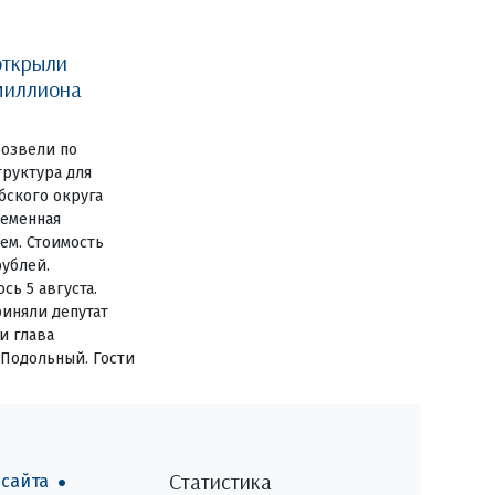
открыли
миллиона
озвели по
руктура для
бского округа
ременная
ем. Стоимость
рублей.
сь 5 августа.
иняли депутат
и глава
 Подольный. Гости
Статистика
 сайта