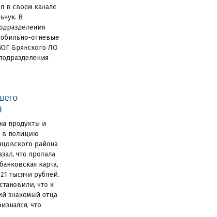
л в своем канале
ьчук. В
одразделения
мобильно-огневые
МОГ Брянского ЛО
цподразделения
шего
й
на продукты и
е в полицию
нцовского района
зал, что пропала
анковская карта,
 21 тысячи рублей.
становили, что к
ий знакомый отца
изнался, что