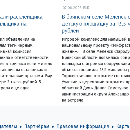
07.08.2026 15:17
вали расклейщика
В брянском селе Меленск 
альщика на
детскую площадку за 13,5 
рублей
еил объявления на
Игровой комплекс для малышей в
влял теги черным
национальному проекту «Инфраст
ивная комиссия
жизни». В селе Меленск Староду
екла к ответственности
Брянской области появилась сов
ня в три часа ночи житель
площадка с игровым оборудовани
вления на остановках и
объекта составила 13,5 миллиона 
нительными органами. Ему
Торжественное открытие состояло
ре 2 тысяч рублей. 5
Участие в церемонии открытия пр
трела еще одно
областной Думы Денис Свистунов 
администрации округа Александр
на встрече
дателям
Партнёрам
Правовая информация
Карта