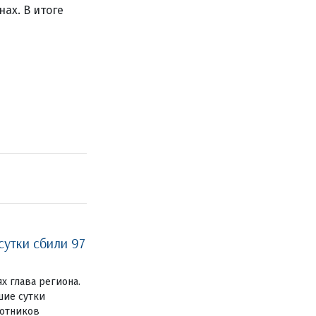
ах. В итоге
сутки сбили 97
ях глава региона.
шие сутки
лотников