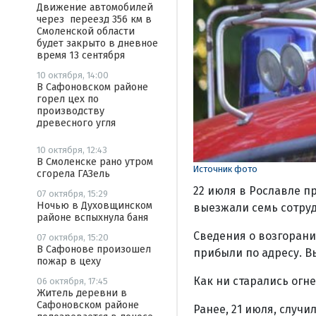
Движение автомобилей
через переезд 356 км в
Смоленской области
будет закрыто в дневное
время 13 сентября
10 октября, 14:00
В Сафоновском районе
горел цех по
производству
древесного угля
10 октября, 12:43
В Смоленске рано утром
Источник фото
сгорела ГАЗель
22 июля в Рославле п
07 октября, 15:29
Ночью в Духовщинском
выезжали семь сотруд
районе вспыхнула баня
Сведения о возгорани
07 октября, 15:20
В Сафонове произошел
прибыли по адресу. В
пожар в цеху
Как ни старались огн
06 октября, 17:45
Житель деревни в
Сафоновском районе
Ранее, 21 июля, случ