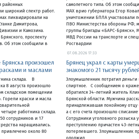
и районных
самолетного типа. Об этом сообщи
и широкий спектр работ.
МАХ врио губернатора Егор Ковал
омах ликвидировали на
уничтожении БПЛА участвовали п
Станке Димитрова,
ПВО Министерства обороны РФ, 
Дивизии и Камозина.
группы бригады «БАРС-Брянск», 
 Брянского, проспекту
МВД России на транспорте и спе
в. Об этом сообщили в
Росгвардии
07.08.2026 17:33
 Брянска произошел
Брянец украл с карты умер
красками и маслами
знакомого 21 тысячу рубле
тника склада. В
Злоумышленник потратил деньги 
ка 8 августа произошло
спиртное. С сообщением о краж
ом складском помещении
обратился 34-летний житель Кли
. Горели краски и масла
Брянской области. Мужчина расска
едварительной
принадлежавшая покойному отцу б
четыре работника склада.
а с его счета произошло списание
 50 сотрудников и 17
Сотрудники уголовного розыска у
средства наращивались.
преступлению причастен 43-летн
 привлечено около 80
потерпевшего. Злоумышленник пр
одолжил