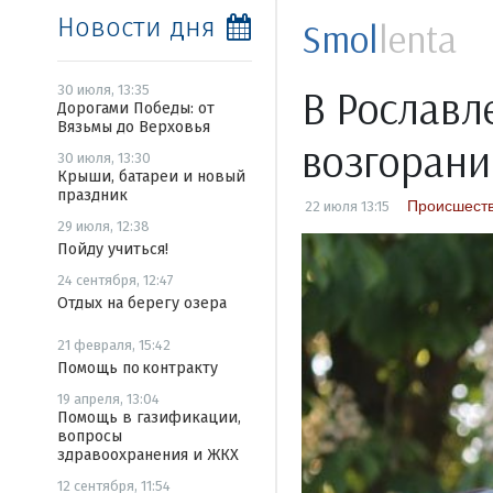
Новости дня
Smol
lenta
В Рославл
30 июля, 13:35
Дорогами Победы: от
Вязьмы до Верховья
возгорани
30 июля, 13:30
Крыши, батареи и новый
праздник
Происшест
22 июля 13:15
29 июля, 12:38
Пойду учиться!
24 сентября, 12:47
Отдых на берегу озера
21 февраля, 15:42
Помощь по контракту
19 апреля, 13:04
Помощь в газификации,
вопросы
здравоохранения и ЖКХ
12 сентября, 11:54