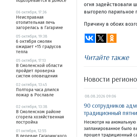
подозревается в доносе
огня задействовали ш
выгорело парильное 
06 октября, 17:36
Неисправная
отопительная печь
Причину в обоих возг
загорелась в Гагарине
05 октября, 19:38
6 октября смолян
ожидает +15 градусов
тепла
Читайте также
05 октября, 17:13
В Смоленской области
пройдет проверка
систем оповещения
Новости регион
02 октября, 13:45
Полтора часа длился
пожар в Рославле
08.08.2026 09:06
90 сотрудников адм
02 октября, 13:38
традиционный пятни
В Смоленском районе
сгорела хозяйственная
Несмотря на аномальную 
постройка
запланированное было в
01 октября, 12:55
прошел традиционный са
В деревне Гагаринского