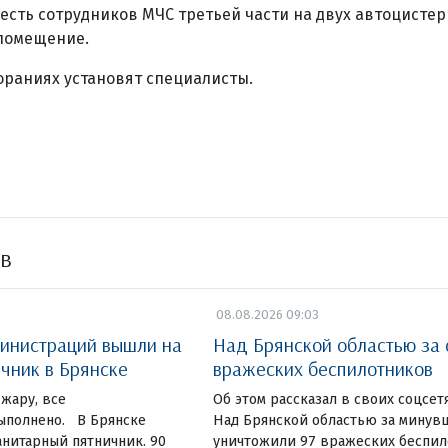
есть сотрудников МЧС третьей части на двух автоцистерн
помещение.
ораниях установят специалисты.
ов
08.08.2026 09:03
инистраций вышли на
Над Брянской областью за 
чник в Брянске
вражеских беспилотников
жару, все
Об этом рассказал в своих соцсет
ыполнено. В Брянске
Над Брянской областью за минув
нитарный пятничник. 90
уничтожили 97 вражеских беспи