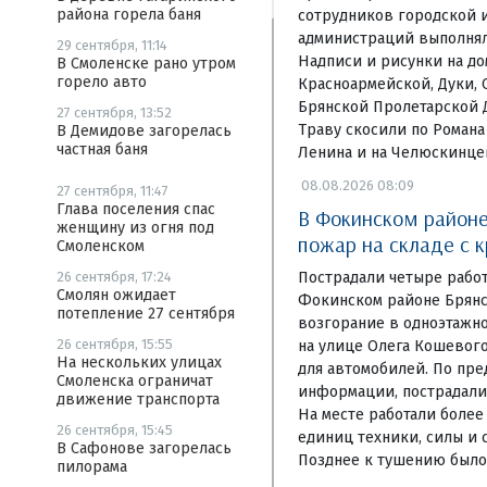
района горела баня
сотрудников городской 
администраций выполнял
29 сентября, 11:14
Надписи и рисунки на д
В Смоленске рано утром
горело авто
Красноармейской, Дуки, 
Брянской Пролетарской 
27 сентября, 13:52
Траву скосили по Романа
В Демидове загорелась
частная баня
Ленина и на Челюскинце
08.08.2026 08:09
27 сентября, 11:47
Глава поселения спас
В Фокинском районе
женщину из огня под
пожар на складе с 
Смоленском
Пострадали четыре рабо
26 сентября, 17:24
Смолян ожидает
Фокинском районе Брянс
потепление 27 сентября
возгорание в одноэтажн
26 сентября, 15:55
на улице Олега Кошевого
На нескольких улицах
для автомобилей. По пр
Смоленска ограничат
информации, пострадали 
движение транспорта
На месте работали более
26 сентября, 15:45
единиц техники, силы и 
В Сафонове загорелась
Позднее к тушению было
пилорама