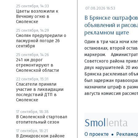
25 сентября, 14:33
07.08.2026 16:53
Цветы возложили к
В Брянске оштрафо
Вечному огню в
Смоленске
объявлений и рисов
25 сентября, 14:29
рекламном щите
Смолян предупредили о
пасмурной погоде 26
Один в три часа ночи кл
сентября
остановках, второй оста
маркером. Администрат
25 сентября, 14:26
241 км дорог
Советского района привл
отремонтируют в
двух нарушителей. 20 ию
Смоленской области
Брянска расклеивал объя
22 сентября, 15:31
был задержан правоохра
Спасатели приняли
назначили штраф в разме
участие в ликвидации
августа комиссия рассмо
последствий ДТП в
Смоленске
17 сентября, 18:38
В Смоленской стартовал
Smol
lenta
отопительный сезон
17 сентября, 18:21
О проекте
Рекламо
В Демидовском районе