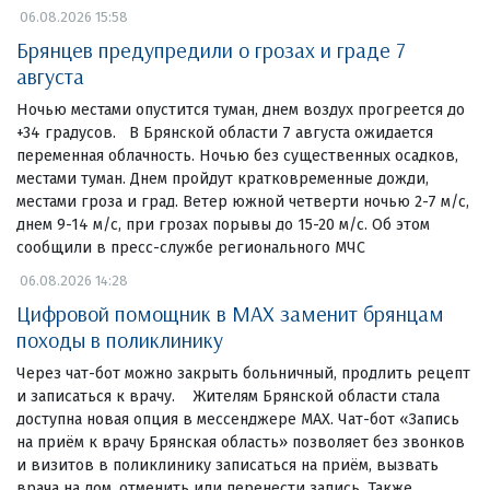
06.08.2026 15:58
Брянцев предупредили о грозах и граде 7
августа
Ночью местами опустится туман, днем воздух прогреется до
+34 градусов. В Брянской области 7 августа ожидается
переменная облачность. Ночью без существенных осадков,
местами туман. Днем пройдут кратковременные дожди,
местами гроза и град. Ветер южной четверти ночью 2-7 м/с,
днем 9-14 м/с, при грозах порывы до 15-20 м/с. Об этом
сообщили в пресс-службе регионального МЧС
06.08.2026 14:28
Цифровой помощник в MAX заменит брянцам
походы в поликлинику
Через чат-бот можно закрыть больничный, продлить рецепт
и записаться к врачу. Жителям Брянской области стала
доступна новая опция в мессенджере MAX. Чат-бот «Запись
на приём к врачу Брянская область» позволяет без звонков
и визитов в поликлинику записаться на приём, вызвать
врача на дом, отменить или перенести запись. Также