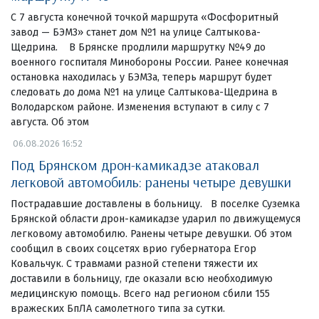
С 7 августа конечной точкой маршрута «Фосфоритный
завод — БЭМЗ» станет дом №1 на улице Салтыкова-
Щедрина. В Брянске продлили маршрутку №49 до
военного госпиталя Минобороны России. Ранее конечная
остановка находилась у БЭМЗа, теперь маршрут будет
следовать до дома №1 на улице Салтыкова-Щедрина в
Володарском районе. Изменения вступают в силу с 7
августа. Об этом
06.08.2026 16:52
Под Брянском дрон-камикадзе атаковал
легковой автомобиль: ранены четыре девушки
Пострадавшие доставлены в больницу. В поселке Суземка
Брянской области дрон-камикадзе ударил по движущемуся
легковому автомобилю. Ранены четыре девушки. Об этом
сообщил в своих соцсетях врио губернатора Егор
Ковальчук. С травмами разной степени тяжести их
доставили в больницу, где оказали всю необходимую
медицинскую помощь. Всего над регионом сбили 155
вражеских БпЛА самолетного типа за сутки.