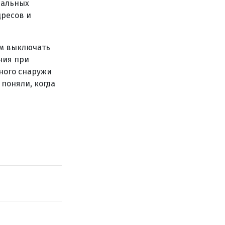
пальных
дресов и
ям выключать
ния при
дного снаружи
 поняли, когда