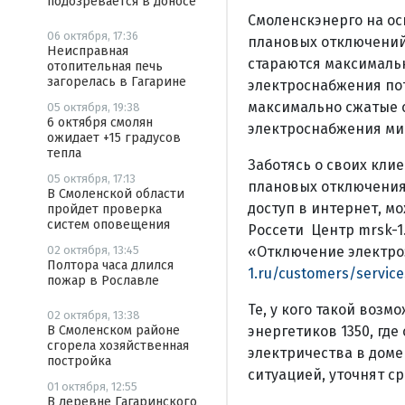
подозревается в доносе
Смоленскэнерго на о
06 октября, 17:36
плановых отключений,
Неисправная
стараются максималь
отопительная печь
загорелась в Гагарине
электроснабжения пот
максимально сжатые с
05 октября, 19:38
6 октября смолян
электроснабжения м
ожидает +15 градусов
тепла
Заботясь о своих кли
05 октября, 17:13
плановых отключения
В Смоленской области
доступ в интернет, м
пройдет проверка
систем оповещения
Россети Центр mrsk-1
«Отключе­ние электр
02 октября, 13:45
Полтора часа длился
1.ru/customers/servic
пожар в Рославле
Те, у кого такой воз
02 октября, 13:38
энергетиков 1350, где
В Смоленском районе
сгорела хозяйственная
электричества в доме
постройка
ситуацией, уточнят с
01 октября, 12:55
В деревне Гагаринского