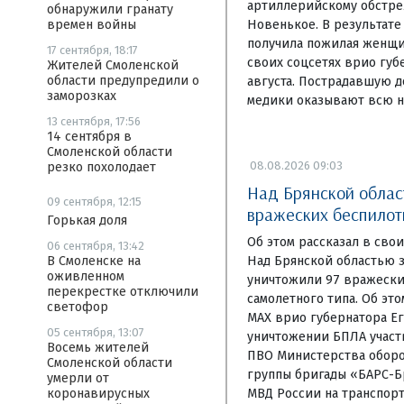
артиллерийскому обстре
обнаружили гранату
Новенькое. В результате
времен войны
получила пожилая женщи
17 сентября, 18:17
своих соцсетях врио губ
Жителей Смоленской
области предупредили о
августа. Пострадавшую д
заморозках
медики оказывают всю 
13 сентября, 17:56
14 сентября в
Смоленской области
08.08.2026 09:03
резко похолодает
Над Брянской област
09 сентября, 12:15
вражеских беспилот
Горькая доля
Об этом рассказал в сво
06 сентября, 13:42
Над Брянской областью 
В Смоленске на
оживленном
уничтожили 97 вражески
перекрестке отключили
самолетного типа. Об эт
светофор
МАХ врио губернатора Ег
05 сентября, 13:07
уничтожении БПЛА участ
Восемь жителей
ПВО Министерства обор
Смоленской области
группы бригады «БАРС-Б
умерли от
МВД России на транспор
коронавирусных