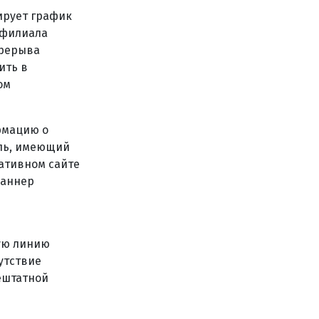
ирует график
 филиала
ерерыва
ить в
ом
ормацию о
ель, имеющий
ративном сайте
баннер
мую линию
утствие
ештатной