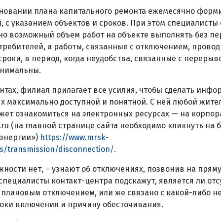
сновании плана капитального ремонта ежемесячно форм
 с указанием объектов и сроков. При этом специалисты
но возможный объем работ на объекте выполнять без п
ребителей, а работы, связанные с отключением, провод
роки, в период, когда неудобства, связанные с перерыв
инимальны.
ентах, филиал прилагает все усилия, чтобы сделать инф
х максимально доступной и понятной. С ней любой жит
ожет ознакомиться на электронных ресурсах — на корпо
.ru (на главной странице сайта необходимо кликнуть на 
оэнергии»)
https://www.mrsk-
es/transmission/disconnection/
.
можности нет, – узнают об отключениях, позвонив на пря
 специалисты контакт-центра подскажут, является ли отс
 плановым отключением, или же связано с какой-либо н
роки включения и причину обесточивания.