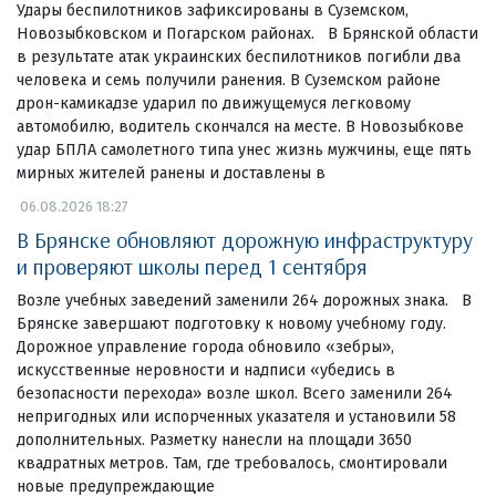
Удары беспилотников зафиксированы в Суземском,
Новозыбковском и Погарском районах. В Брянской области
в результате атак украинских беспилотников погибли два
человека и семь получили ранения. В Суземском районе
дрон-камикадзе ударил по движущемуся легковому
автомобилю, водитель скончался на месте. В Новозыбкове
удар БПЛА самолетного типа унес жизнь мужчины, еще пять
мирных жителей ранены и доставлены в
06.08.2026 18:27
В Брянске обновляют дорожную инфраструктуру
и проверяют школы перед 1 сентября
Возле учебных заведений заменили 264 дорожных знака. В
Брянске завершают подготовку к новому учебному году.
Дорожное управление города обновило «зебры»,
искусственные неровности и надписи «убедись в
безопасности перехода» возле школ. Всего заменили 264
непригодных или испорченных указателя и установили 58
дополнительных. Разметку нанесли на площади 3650
квадратных метров. Там, где требовалось, смонтировали
новые предупреждающие