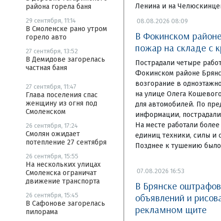
Ленина и на Челюскинце
района горела баня
29 сентября, 11:14
08.08.2026 08:09
В Смоленске рано утром
В Фокинском районе
горело авто
пожар на складе с 
27 сентября, 13:52
В Демидове загорелась
Пострадали четыре рабо
частная баня
Фокинском районе Брянс
возгорание в одноэтажн
27 сентября, 11:47
на улице Олега Кошевого
Глава поселения спас
женщину из огня под
для автомобилей. По пр
Смоленском
информации, пострадали 
На месте работали более
26 сентября, 17:24
Смолян ожидает
единиц техники, силы и 
потепление 27 сентября
Позднее к тушению было
26 сентября, 15:55
На нескольких улицах
07.08.2026 16:53
Смоленска ограничат
движение транспорта
В Брянске оштрафо
объявлений и рисов
26 сентября, 15:45
В Сафонове загорелась
рекламном щите
пилорама