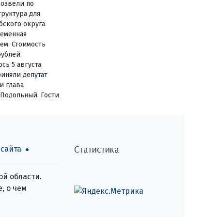
озвели по
руктура для
бского округа
ременная
ем. Стоимость
рублей.
сь 5 августа.
иняли депутат
и глава
 Подольный. Гости
Статистика
 сайта
й области.
, о чем