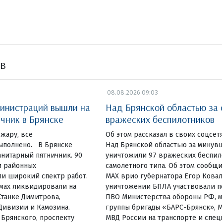
ов
08.08.2026 09:03
инистраций вышли на
Над Брянской областью за 
чник в Брянске
вражеских беспилотников
жару, все
Об этом рассказал в своих соцсет
ыполнено. В Брянске
Над Брянской областью за минув
нитарный пятничник. 90
уничтожили 97 вражеских беспи
и районных
самолетного типа. Об этом сообщи
и широкий спектр работ.
МАХ врио губернатора Егор Ковал
омах ликвидировали на
уничтожении БПЛА участвовали п
Станке Димитрова,
ПВО Министерства обороны РФ, 
Дивизии и Камозина.
группы бригады «БАРС-Брянск», 
 Брянского, проспекту
МВД России на транспорте и спе