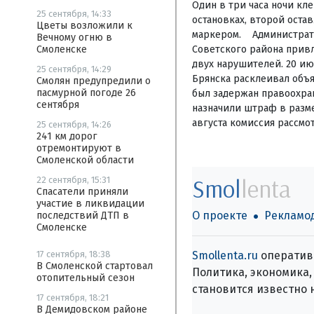
Один в три часа ночи кл
25 сентября, 14:33
остановках, второй оста
Цветы возложили к
маркером. Администрат
Вечному огню в
Советского района привл
Смоленске
двух нарушителей. 20 ию
25 сентября, 14:29
Брянска расклеивал объя
Смолян предупредили о
пасмурной погоде 26
был задержан правоохра
сентября
назначили штраф в разме
августа комиссия рассмо
25 сентября, 14:26
241 км дорог
отремонтируют в
Смоленской области
Smol
lenta
22 сентября, 15:31
Спасатели приняли
участие в ликвидации
О проекте
Рекламо
последствий ДТП в
Смоленске
Smollenta.ru
оперативн
17 сентября, 18:38
В Смоленской стартовал
Политика, экономика, 
отопительный сезон
становится известно 
17 сентября, 18:21
В Демидовском районе