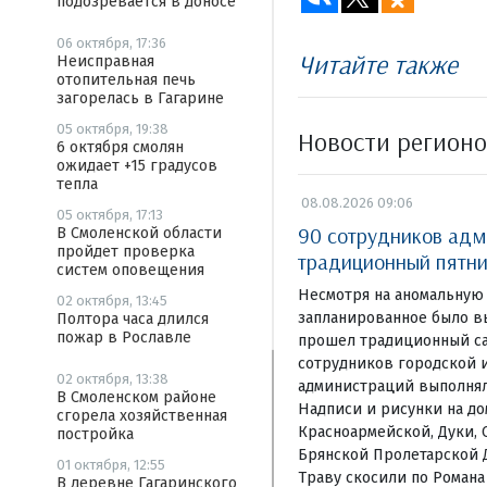
подозревается в доносе
06 октября, 17:36
Читайте также
Неисправная
отопительная печь
загорелась в Гагарине
05 октября, 19:38
Новости регион
6 октября смолян
ожидает +15 градусов
тепла
08.08.2026 09:06
05 октября, 17:13
90 сотрудников адм
В Смоленской области
пройдет проверка
традиционный пятни
систем оповещения
Несмотря на аномальную 
02 октября, 13:45
запланированное было в
Полтора часа длился
пожар в Рославле
прошел традиционный са
сотрудников городской 
02 октября, 13:38
администраций выполнял
В Смоленском районе
Надписи и рисунки на д
сгорела хозяйственная
Красноармейской, Дуки, 
постройка
Брянской Пролетарской 
01 октября, 12:55
Траву скосили по Романа
В деревне Гагаринского