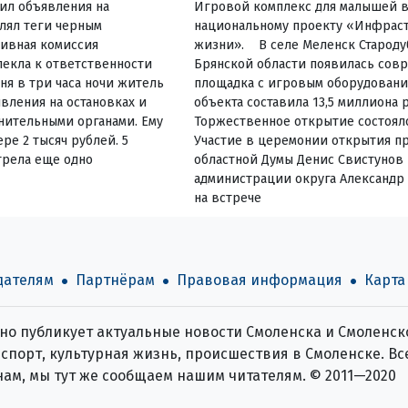
еил объявления на
Игровой комплекс для малышей в
влял теги черным
национальному проекту «Инфраст
ивная комиссия
жизни». В селе Меленск Староду
екла к ответственности
Брянской области появилась сов
ня в три часа ночи житель
площадка с игровым оборудовани
вления на остановках и
объекта составила 13,5 миллиона 
нительными органами. Ему
Торжественное открытие состояло
ре 2 тысяч рублей. 5
Участие в церемонии открытия пр
трела еще одно
областной Думы Денис Свистунов 
администрации округа Александр
на встрече
дателям
Партнёрам
Правовая информация
Карта
о публикует актуальные новости Смоленска и Смоленско
спорт, культурная жизнь, происшествия в Смоленске. Все
нам, мы тут же сообщаем нашим читателям. © 2011—2020