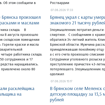
в. Об этом сообщили в
Росгвардии
07.08.2026 17:33
 Брянска произошел
Брянец украл с карты умер
красками и маслами
знакомого 21 тысячу рубле
тника склада. В
Злоумышленник потратил деньги 
ка 8 августа произошло
спиртное. С сообщением о краж
ом складском помещении
обратился 34-летний житель Кли
. Горели краски и масла
Брянской области. Мужчина расска
едварительной
принадлежавшая покойному отцу б
четыре работника склада.
а с его счета произошло списание
 50 сотрудников и 17
Сотрудники уголовного розыска у
средства наращивались.
преступлению причастен 43-летн
 привлечено около 80
потерпевшего. Злоумышленник пр
одолжил
07.08.2026 15:17
вали расклейщика
В брянском селе Меленск 
альщика на
детскую площадку за 13,5 
рублей