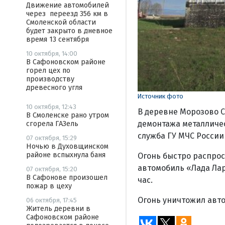
Движение автомобилей
через переезд 356 км в
Смоленской области
будет закрыто в дневное
время 13 сентября
10 октября, 14:00
В Сафоновском районе
горел цех по
производству
древесного угля
Источник фото
10 октября, 12:43
В деревне Морозово 
В Смоленске рано утром
демонтажа металличес
сгорела ГАЗель
служба ГУ МЧС России
07 октября, 15:29
Ночью в Духовщинском
районе вспыхнула баня
Огонь быстро распрос
автомобиль «Лада Ла
07 октября, 15:20
В Сафонове произошел
час.
пожар в цеху
Огонь уничтожил авто
06 октября, 17:45
Житель деревни в
Сафоновском районе