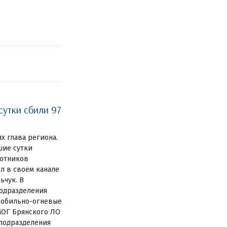
сутки сбили 97
ях глава региона.
шие сутки
лотников
л в своем канале
ьчук. В
одразделения
мобильно-огневые
МОГ Брянского ЛО
цподразделения