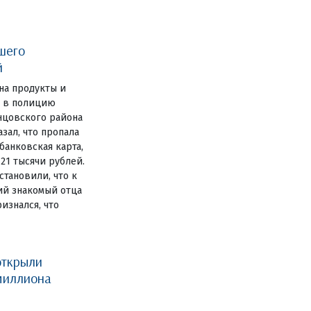
шего
й
на продукты и
е в полицию
нцовского района
зал, что пропала
анковская карта,
 21 тысячи рублей.
становили, что к
ий знакомый отца
изнался, что
открыли
миллиона