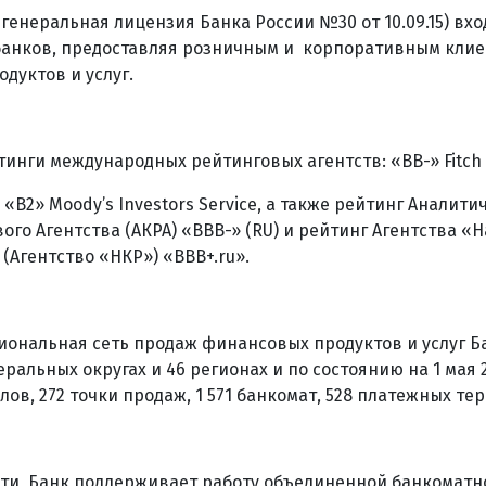
генеральная лицензия Банка России №30 от 10.09.15) вхо
банков, предоставляя розничным и корпоративным кли
дуктов и услуг.
инги международных рейтинговых агентств: «ВB-» Fitch 
 «B2» Moody’s Investors Service, а также рейтинг Аналити
ого Агентства (АКРА) «ВВВ-» (RU) и рейтинг Агентства 
(Агентство «НКР») «ВВВ+.ru».
иональная сеть продаж финансовых продуктов и услуг Б
ральных округах и 46 регионах и по состоянию на 1 мая 
ов, 272 точки продаж, 1 571 банкомат, 528 платежных те
ти, Банк поддерживает работу объединенной банкоматно