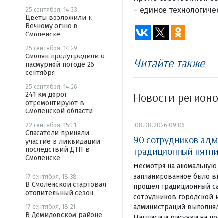
– единое технологиче
25 сентября, 14:33
Цветы возложили к
Вечному огню в
Смоленске
25 сентября, 14:29
Смолян предупредили о
Читайте также
пасмурной погоде 26
сентября
25 сентября, 14:26
Новости регион
241 км дорог
отремонтируют в
Смоленской области
22 сентября, 15:31
08.08.2026 09:06
Спасатели приняли
90 сотрудников адм
участие в ликвидации
традиционный пятни
последствий ДТП в
Смоленске
Несмотря на аномальную 
запланированное было в
17 сентября, 18:38
В Смоленской стартовал
прошел традиционный са
отопительный сезон
сотрудников городской 
17 сентября, 18:21
администраций выполнял
В Демидовском районе
Надписи и рисунки на д