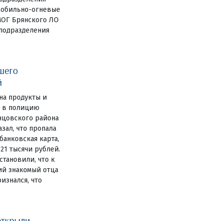
мобильно-огневые
МОГ Брянского ЛО
цподразделения
шего
й
на продукты и
е в полицию
нцовского района
зал, что пропала
анковская карта,
 21 тысячи рублей.
становили, что к
ий знакомый отца
изнался, что
открыли