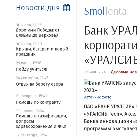
Новости дня
Smol
lenta
Банк УРАЛ
30 июля, 13:35
Дорогами Победы: от
Вязьмы до Верховья
корпорати
30 июля, 13:30
Крыши, батареи и новый
праздник
«УРАЛСИБ
29 июля, 12:38
Пойду учиться!
Деловые нов
15 мая 12:24
24 сентября, 12:47
Отдых на берегу озера
21 февраля, 15:42
Источник фото
Помощь по контракту
ПАО «БАНК УРАЛСИБ» о
19 апреля, 13:04
«УРАЛСИБ Tech». Аксе
Помощь в газификации,
Банка инновационных
вопросы
здравоохранения и ЖКХ
программы выступает
12 сентября, 11:54