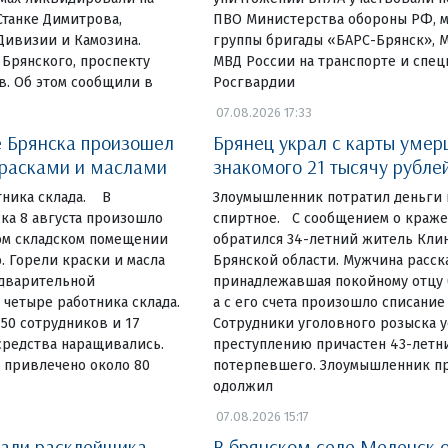
Станке Димитрова,
ПВО Министерства обороны РФ, 
Дивизии и Камозина.
группы бригады «БАРС-Брянск», 
 Брянского, проспекту
МВД России на транспорте и спе
в. Об этом сообщили в
Росгвардии
07.08.2026 17:33
 Брянска произошел
Брянец украл с карты умер
красками и маслами
знакомого 21 тысячу рубле
тника склада. В
Злоумышленник потратил деньги 
ка 8 августа произошло
спиртное. С сообщением о краж
ом складском помещении
обратился 34-летний житель Кли
. Горели краски и масла
Брянской области. Мужчина расска
едварительной
принадлежавшая покойному отцу б
четыре работника склада.
а с его счета произошло списание
 50 сотрудников и 17
Сотрудники уголовного розыска у
средства наращивались.
преступлению причастен 43-летн
 привлечено около 80
потерпевшего. Злоумышленник пр
одолжил
07.08.2026 15:17
вали расклейщика
В брянском селе Меленск 