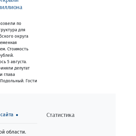
миллиона
озвели по
руктура для
бского округа
ременная
ем. Стоимость
рублей.
сь 5 августа.
иняли депутат
и глава
 Подольный. Гости
Статистика
 сайта
й области.