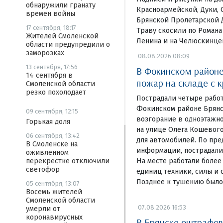
обнаружили гранату
Красноармейской, Дуки, 
времен войны
Брянской Пролетарской 
17 сентября, 18:17
Траву скосили по Романа
Жителей Смоленской
Ленина и на Челюскинце
области предупредили о
заморозках
08.08.2026 08:09
13 сентября, 17:56
В Фокинском районе
14 сентября в
пожар на складе с 
Смоленской области
резко похолодает
Пострадали четыре рабо
Фокинском районе Брянс
09 сентября, 12:15
возгорание в одноэтажн
Горькая доля
на улице Олега Кошевого
06 сентября, 13:42
для автомобилей. По пр
В Смоленске на
информации, пострадали 
оживленном
перекрестке отключили
На месте работали более
светофор
единиц техники, силы и 
Позднее к тушению было
05 сентября, 13:07
Восемь жителей
Смоленской области
07.08.2026 16:53
умерли от
коронавирусных
В Брянске оштрафо