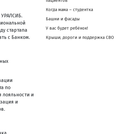
пациентов
Когда мама – студентка
 УРАЛСИБ.
Башни и фасады
циональной
У вас будет ребёнок!
ду стартапа
ть с Банком.
Крыши, дороги и поддержка СВО
тных
зации
а по
 лояльности и
зация и
в.
ка,