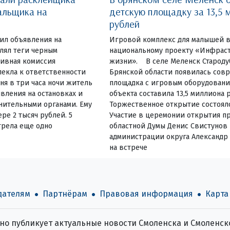
альщика на
детскую площадку за 13,5 
рублей
еил объявления на
Игровой комплекс для малышей в
влял теги черным
национальному проекту «Инфраст
ивная комиссия
жизни». В селе Меленск Староду
екла к ответственности
Брянской области появилась сов
ня в три часа ночи житель
площадка с игровым оборудовани
вления на остановках и
объекта составила 13,5 миллиона 
нительными органами. Ему
Торжественное открытие состояло
ре 2 тысяч рублей. 5
Участие в церемонии открытия пр
трела еще одно
областной Думы Денис Свистунов 
администрации округа Александр
на встрече
дателям
Партнёрам
Правовая информация
Карта
о публикует актуальные новости Смоленска и Смоленско