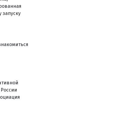
рованная
у запуску
знакомиться
ративной
 России
социация