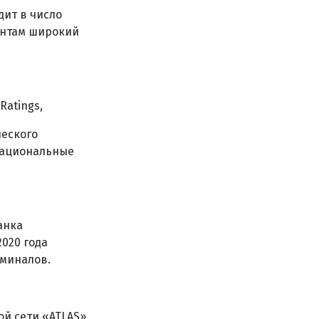
дит в число
ентам широкий
Ratings,
ческого
«Национальные
анка
2020 года
рминалов.
й сети «ATLAS»