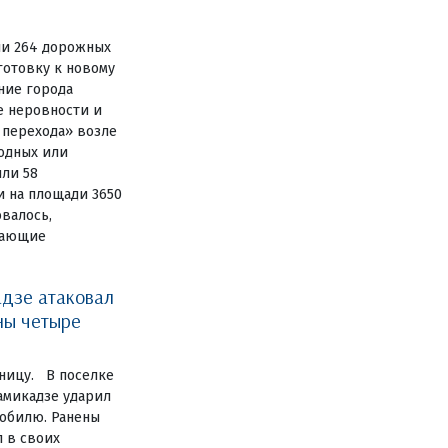
ли 264 дорожных
готовку к новому
ние города
е неровности и
 перехода» возле
одных или
или 58
и на площади 3650
овалось,
дающие
дзе атаковал
ны четыре
ницу. В поселке
амикадзе ударил
обилю. Ранены
 в своих