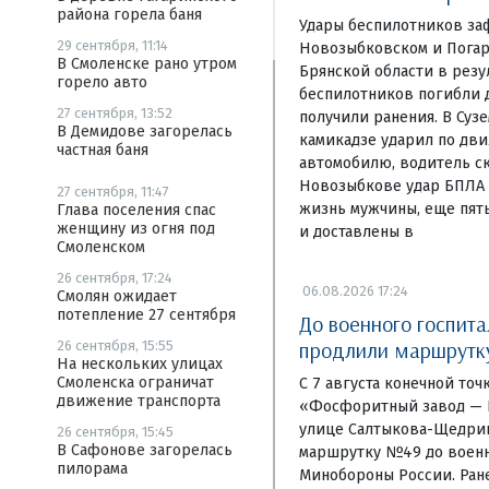
района горела баня
Удары беспилотников за
29 сентября, 11:14
Новозыбковском и Погар
В Смоленске рано утром
Брянской области в резу
горело авто
беспилотников погибли д
27 сентября, 13:52
получили ранения. В Суз
В Демидове загорелась
камикадзе ударил по дв
частная баня
автомобилю, водитель ск
Новозыбкове удар БПЛА 
27 сентября, 11:47
жизнь мужчины, еще пят
Глава поселения спас
женщину из огня под
и доставлены в
Смоленском
26 сентября, 17:24
06.08.2026 17:24
Смолян ожидает
потепление 27 сентября
До военного госпита
продлили маршрут
26 сентября, 15:55
На нескольких улицах
Смоленска ограничат
С 7 августа конечной то
движение транспорта
«Фосфоритный завод — Б
улице Салтыкова-Щедри
26 сентября, 15:45
В Сафонове загорелась
маршрутку №49 до военн
пилорама
Минобороны России. Ране