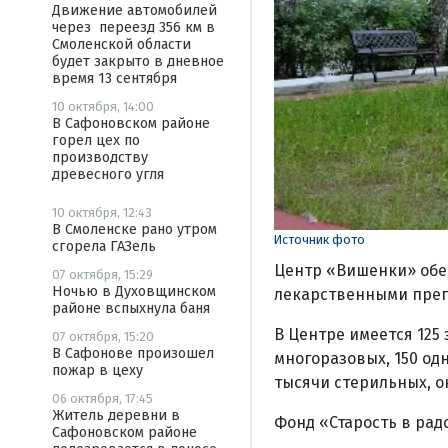
Движение автомобилей
через переезд 356 км в
Смоленской области
будет закрыто в дневное
время 13 сентября
10 октября, 14:00
В Сафоновском районе
горел цех по
производству
древесного угля
10 октября, 12:43
В Смоленске рано утром
Источник фото
сгорела ГАЗель
Центр «Вишенки» обе
07 октября, 15:29
Ночью в Духовщинском
лекарственными преп
районе вспыхнула баня
В Центре имеется 125
07 октября, 15:20
В Сафонове произошел
многоразовых, 150 од
пожар в цеху
тысячи стерильных, о
06 октября, 17:45
Житель деревни в
Фонд «Старость в рад
Сафоновском районе