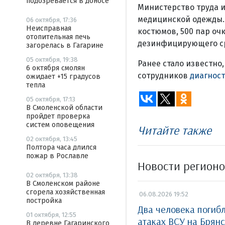
подозревается в доносе
Министерство труда и
медицинской одежды. 
06 октября, 17:36
Неисправная
костюмов, 500 пар очк
отопительная печь
дезинфицирующего ср
загорелась в Гагарине
05 октября, 19:38
Ранее стало известно,
6 октября смолян
сотрудников
диагнос
ожидает +15 градусов
тепла
05 октября, 17:13
В Смоленской области
пройдет проверка
систем оповещения
Читайте также
02 октября, 13:45
Полтора часа длился
пожар в Рославле
Новости регион
02 октября, 13:38
В Смоленском районе
сгорела хозяйственная
06.08.2026 19:52
постройка
Два человека погиб
01 октября, 12:55
атаках ВСУ на Брян
В деревне Гагаринского