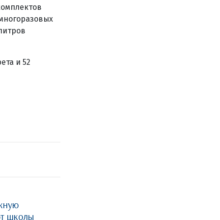
комплектов
 многоразовых
 литров
ета и 52
жную
ют школы