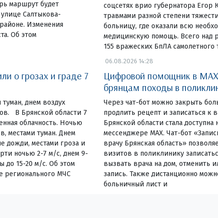
ерь маршрут будет
соцсетях врио губернатора Егор К
 улице Салтыкова-
травмами разной степени тяжести
районе. Изменения
больницу, где оказали всю необх
та. Об этом
медицинскую помощь. Всего над 
155 вражеских БпЛА самолетного т
06.08.2026 14:28
и о грозах и граде 7
Цифровой помощник в MAX
брянцам походы в поликли
 туман, днем воздух
Через чат-бот можно закрыть бол
сов. В Брянской области 7
продлить рецепт и записаться к
енная облачность. Ночью
Брянской области стала доступна 
в, местами туман. Днем
мессенджере MAX. Чат-бот «Запис
е дожди, местами гроза и
врачу Брянская область» позволя
ти ночью 2-7 м/с, днем 9-
визитов в поликлинику записатьс
ы до 15-20 м/с. Об этом
вызвать врача на дом, отменить 
е регионального МЧС
запись. Также дистанционно можн
больничный лист и