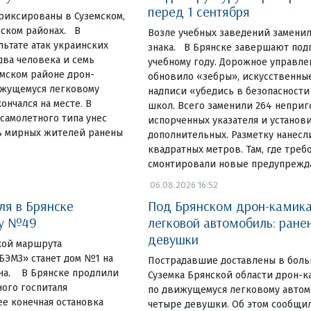
перед 1 сентября
фиксированы в Суземском,
ском районах. В
Возле учебных заведений замени
льтате атак украинских
знака. В Брянске завершают под
ва человека и семь
учебному году. Дорожное управле
емском районе дрон-
обновило «зебры», искусственны
ижущемуся легковому
надписи «убедись в безопасности
ончался на месте. В
школ. Всего заменили 264 неприг
самолетного типа унес
испорченных указателя и установ
ь мирных жителей ранены
дополнительных. Разметку нанесл
квадратных метров. Там, где треб
смонтировали новые предупреж
06.08.2026 16:52
ля в Брянске
Под Брянском дрон-камика
ку №49
легковой автомобиль: ране
девушки
чкой маршрута
ЭМЗ» станет дом №1 на
Пострадавшие доставлены в боль
на. В Брянске продлили
Суземка Брянской области дрон-к
ого госпиталя
по движущемуся легковому автом
е конечная остановка
четыре девушки. Об этом сообщил