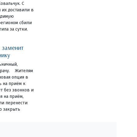
овальчук. С
 их доставили в
одимую
регионом сбили
ипа за сутки.
 заменит
нику
ьничный,
 врачу. Жителям
новая опция в
ь на приём к
ет без звонков и
я на приём,
или перенести
о закрыть