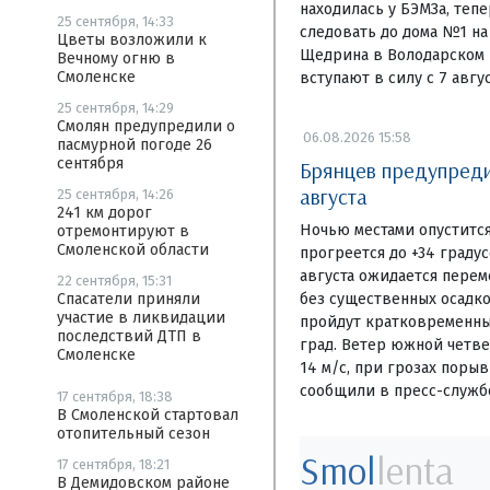
находилась у БЭМЗа, теп
25 сентября, 14:33
следовать до дома №1 на
Цветы возложили к
Щедрина в Володарском 
Вечному огню в
Смоленске
вступают в силу с 7 авгус
25 сентября, 14:29
Смолян предупредили о
06.08.2026 15:58
пасмурной погоде 26
сентября
Брянцев предупредил
августа
25 сентября, 14:26
241 км дорог
Ночью местами опустится
отремонтируют в
Смоленской области
прогреется до +34 граду
августа ожидается перем
22 сентября, 15:31
без существенных осадко
Спасатели приняли
участие в ликвидации
пройдут кратковременны
последствий ДТП в
град. Ветер южной четвер
Смоленске
14 м/с, при грозах порыв
сообщили в пресс-служб
17 сентября, 18:38
В Смоленской стартовал
отопительный сезон
Smol
lenta
17 сентября, 18:21
В Демидовском районе