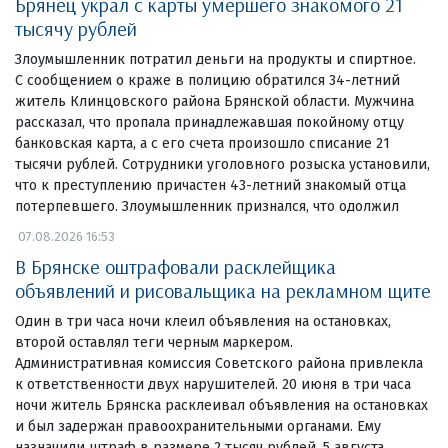
Брянец украл с карты умершего знакомого 21
тысячу рублей
Злоумышленник потратил деньги на продукты и спиртное.
С сообщением о краже в полицию обратился 34-летний
житель Клинцовского района Брянской области. Мужчина
рассказал, что пропала принадлежавшая покойному отцу
банковская карта, а с его счета произошло списание 21
тысячи рублей. Сотрудники уголовного розыска установили,
что к преступлению причастен 43-летний знакомый отца
потерпевшего. Злоумышленник признался, что одолжил
07.08.2026 16:53
В Брянске оштрафовали расклейщика
объявлений и рисовальщика на рекламном щите
Один в три часа ночи клеил объявления на остановках,
второй оставлял теги черным маркером.
Административная комиссия Советского района привлекла
к ответственности двух нарушителей. 20 июня в три часа
ночи житель Брянска расклеивал объявления на остановках
и был задержан правоохранительными органами. Ему
назначили штраф в размере 2 тысяч рублей. 5 августа