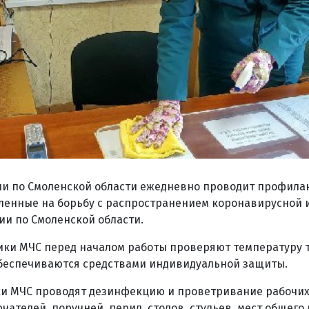
ии по Смоленской области ежедневно проводит профила
ленные на борьбу с распространением коронавирусной 
ии по Смоленской области.
ки МЧС перед началом работы проверяют температуру т
беспечиваются средствами индивидуальной защиты.
ки МЧС проводят дезинфекцию и проветривание рабочих
чателей, поручней, перил, столов, стульев, мест общего