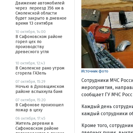
Движение автомобилей
через переезд 356 км в
Смоленской области
будет закрыто в дневное
время 13 сентября
10 октября, 14:00
В Сафоновском районе
горел цех по
производству
древесного угля
10 октября, 12:43
В Смоленске рано утром
Источник фото
сгорела ГАЗель
Сотрудники МЧС Росс
07 октября, 15:29
Ночью в Духовщинском
мероприятия, направ
районе вспыхнула баня
сообщает ГУ МЧС Росс
07 октября, 15:20
В Сафонове произошел
Каждый день сотрудни
пожар в цеху
каждый сотрудники о
06 октября, 17:45
Житель деревни в
Кроме того, сотрудни
Сафоновском районе
дверных ручек, выклю