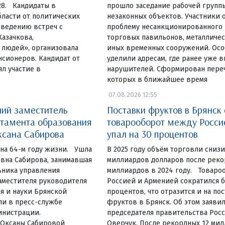
28. Кандидаты в
прошло заседание рабочей групп
ласти от политических
незаконных объектов. Участники 
оведению встреч с
проблему несанкционированного
Казачкова,
торговых павильонов, металличес
людей», организовала
иных временных сооружений. Ос
нсионеров. Кандидат от
уделили адресам, где ранее уже 
л участие в
нарушителей. Сформирован переч
которых в ближайшее время
07.08.2026 12:55
ий заместитель
Поставки фруктов в Брянск 
тамента образования
товарооборот между Росси
ксана Сабирова
упал на 30 процентов
а на 64-м году жизни. Ушла
В 2025 году объём торговли снизи
евна Сабирова, занимавшая
миллиардов долларов после реко
ьника управления
миллиардов в 2024 году. Товаро
аместителя руководителя
Россией и Арменией сократился б
я и науки Брянской
процентов, что отразится и на по
ли в пресс-службе
фруктов в Брянск. Об этом заяви
инистрации.
председателя правительства Рос
 Оксаны Сабировой
Оверчук. После рекордных 12 ми