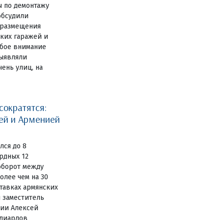
ы по демонтажу
обсудили
 размещения
ких гаражей и
обое внимание
выявляли
ень улиц, на
сократятся:
ей и Арменией
лся до 8
рдных 12
оборот между
олее чем на 30
ставках армянских
л заместитель
сии Алексей
ллиардов