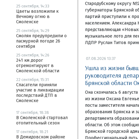
Стародубскому округу №
25 сентября, 14:33
губернаторы Брянской об
Цветы возложили к
партий приступили к пр
Вечному огню в
Смоленске
населением. Александра 
представляющая «Новых 
25 сентября, 14:29
Смолян предупредили о
музыкальное лото для пе
пасмурной погоде 26
ЛДПР Руслан Титов приня
сентября
25 сентября, 14:26
07.08.2026 13:37
241 км дорог
отремонтируют в
Ушла из жизни бывш
Смоленской области
руководителя депар
22 сентября, 15:31
Брянской области О
Спасатели приняли
участие в ликвидации
Она скончалась 6 август
последствий ДТП в
из жизни Оксана Евгень
Смоленске
посты заместителя начал
образования Брянска и з
17 сентября, 18:38
В Смоленской стартовал
департамента образовани
отопительный сезон
области. Об этом сообщи
Брянской городской адм
17 сентября, 18:21
В Демидовском районе
Профессиональный путь