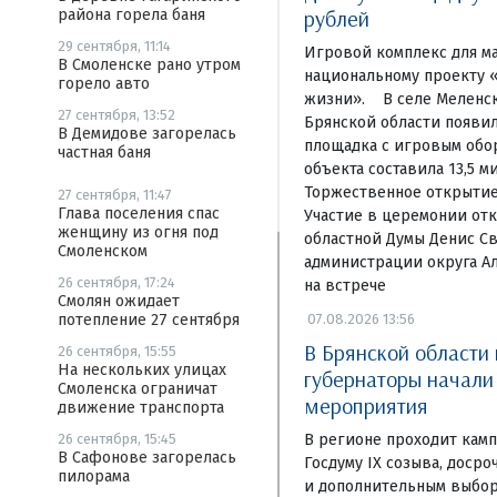
рублей
района горела баня
29 сентября, 11:14
Игровой комплекс для м
В Смоленске рано утром
национальному проекту 
горело авто
жизни». В селе Меленск
27 сентября, 13:52
Брянской области появи
В Демидове загорелась
площадка с игровым обо
частная баня
объекта составила 13,5 м
Торжественное открытие 
27 сентября, 11:47
Глава поселения спас
Участие в церемонии отк
женщину из огня под
областной Думы Денис Св
Смоленском
администрации округа А
26 сентября, 17:24
на встрече
Смолян ожидает
07.08.2026 13:56
потепление 27 сентября
В Брянской области
26 сентября, 15:55
На нескольких улицах
губернаторы начал
Смоленска ограничат
мероприятия
движение транспорта
В регионе проходит камп
26 сентября, 15:45
В Сафонове загорелась
Госдуму IX созыва, доср
пилорама
и дополнительным выбор