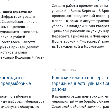
Сегодня работы продолжаются на
улицах и в Белых Берегах. В Бр
алышей возвели по
продолжают ежедневный покос тр
«Инфраструктура для
в зеленых зонах. 6 августа травя
 Стародубского округа
убрали на площади 58 500 квадра
лась современная
Триммеры работали на улицах Ка
рудованием. Стоимость
Пересвета, Грибачева и Луначарск
иллиона рублей.
Пролетарской и Флотской, Ульяно
состоялось 5 августа.
на Транспортной и Московском
рытия приняли депутат
истунов и глава
лександр Подольный. Гости
07.08.2026 13:44
 кандидаты в
Брянские власти проверят 
и предвыборные
гаражи на шести улицах Со
района
ания по выборам в
В администрации подчеркнули, чт
очным выборам губернатора
мероприятий — не борьба с бизн
ам депутата облдумы по
Советской районной администрац