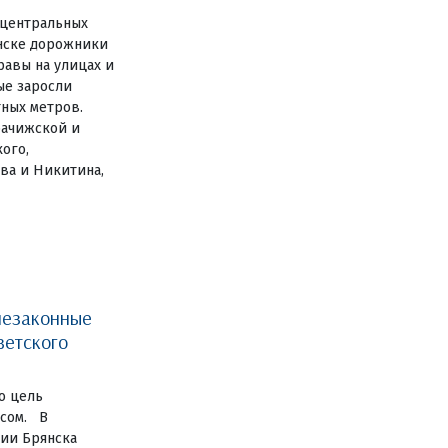
 центральных
янске дорожники
авы на улицах и
ные заросли
тных метров.
рачижской и
ого,
ва и Никитина,
незаконные
ветского
о цель
есом. В
ии Брянска