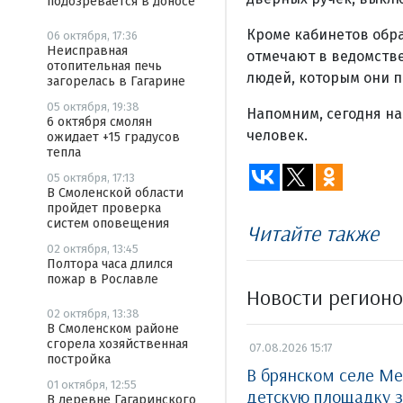
подозревается в доносе
Кроме кабинетов обра
06 октября, 17:36
Неисправная
отмечают в ведомстве,
отопительная печь
людей, которым они п
загорелась в Гагарине
05 октября, 19:38
Напомним, сегодня на
6 октября смолян
человек.
ожидает +15 градусов
тепла
05 октября, 17:13
В Смоленской области
пройдет проверка
систем оповещения
Читайте также
02 октября, 13:45
Полтора часа длился
пожар в Рославле
Новости регион
02 октября, 13:38
В Смоленском районе
сгорела хозяйственная
07.08.2026 15:17
постройка
В брянском селе Ме
01 октября, 12:55
детскую площадку з
В деревне Гагаринского