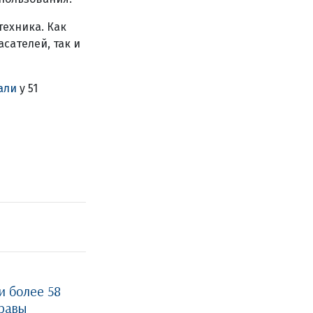
ехника. Как
сателей, так и
али
у 51
и более 58
травы