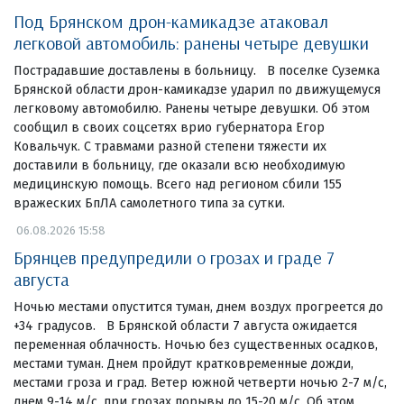
Под Брянском дрон-камикадзе атаковал
легковой автомобиль: ранены четыре девушки
Пострадавшие доставлены в больницу. В поселке Суземка
Брянской области дрон-камикадзе ударил по движущемуся
легковому автомобилю. Ранены четыре девушки. Об этом
сообщил в своих соцсетях врио губернатора Егор
Ковальчук. С травмами разной степени тяжести их
доставили в больницу, где оказали всю необходимую
медицинскую помощь. Всего над регионом сбили 155
вражеских БпЛА самолетного типа за сутки.
06.08.2026 15:58
Брянцев предупредили о грозах и граде 7
августа
Ночью местами опустится туман, днем воздух прогреется до
+34 градусов. В Брянской области 7 августа ожидается
переменная облачность. Ночью без существенных осадков,
местами туман. Днем пройдут кратковременные дожди,
местами гроза и град. Ветер южной четверти ночью 2-7 м/с,
днем 9-14 м/с, при грозах порывы до 15-20 м/с. Об этом