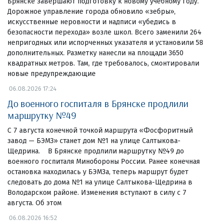
Брянске завершают подготовку к новому учебному году.
Дорожное управление города обновило «зебры»,
искусственные неровности и надписи «убедись в
безопасности перехода» возле школ. Всего заменили 264
непригодных или испорченных указателя и установили 58
дополнительных. Разметку нанесли на площади 3650
квадратных метров. Там, где требовалось, смонтировали
новые предупреждающие
06.08.2026 17:24
До военного госпиталя в Брянске продлили
маршрутку №49
С 7 августа конечной точкой маршрута «Фосфоритный
завод — БЭМЗ» станет дом №1 на улице Салтыкова-
Щедрина. В Брянске продлили маршрутку №49 до
военного госпиталя Минобороны России. Ранее конечная
остановка находилась у БЭМЗа, теперь маршрут будет
следовать до дома №1 на улице Салтыкова-Щедрина в
Володарском районе. Изменения вступают в силу с 7
августа. Об этом
06.08.2026 16:52