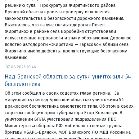
решению суда. Прокуратура Жирятинского района
Брянской области провела проверку исполнения
законодательства о безопасности дорожного движения.
Выяснилось, что на участке автодороги «Почеп —
Жирятино» в районе села Воробейня отсутствовали
искусственные неровности и знаки обозначения. Дорожное
полотно автодороги «Жирятино — Тарасово» вблизи села
Жирятино имело дефекты, препятствующие безопасному
движению
07.08.2026 10:46
Над Брянской областью за сутки уничтожили 54
беспилотника
Об этом сообщил в своих соцсетях глава региона. За
минувшие сутки над Брянской областью уничтожили 54
вражеских беспилотника самолетного типа. Об этом в своих
соцсетях сообщил врио губернатора Егор Ковальчук. В
уничтожении БПЛА участвовали подразделения ПВО
Министерства обороны РФ, мобильно-огневые группы
бригады «БАРС-Брянск», МОГ Брянского ЛО МВД России на
транспорте и спецподразделения Росгвардии по