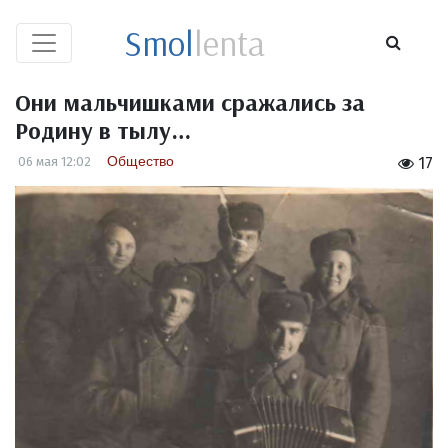
Smol
lenta
Они мальчишками сражались за
Родину в тылу…
Общество
06 мая 12:02
17