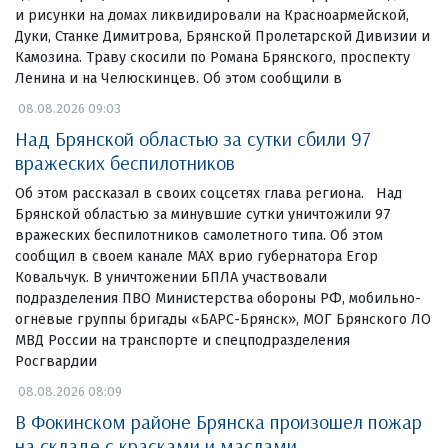
и рисунки на домах ликвидировали на Красноармейской,
Дуки, Станке Димитрова, Брянской Пролетарской Дивизии и
Камозина. Траву скосили по Романа Брянского, проспекту
Ленина и на Челюскинцев. Об этом сообщили в
08.08.2026 09:03
Над Брянской областью за сутки сбили 97
вражеских беспилотников
Об этом рассказал в своих соцсетях глава региона. Над
Брянской областью за минувшие сутки уничтожили 97
вражеских беспилотников самолетного типа. Об этом
сообщил в своем канале МАХ врио губернатора Егор
Ковальчук. В уничтожении БПЛА участвовали
подразделения ПВО Министерства обороны РФ, мобильно-
огневые группы бригады «БАРС-Брянск», МОГ Брянского ЛО
МВД России на транспорте и спецподразделения
Росгвардии
08.08.2026 08:09
В Фокинском районе Брянска произошел пожар
на складе с красками и маслами