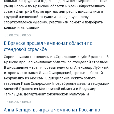
коньках. Сотрудники отдела по делам несовершеннолетних
УМВД России по Брянской области и член Общественного
совета Дмитрий Ларин пригласили ребят, находящихся в
трудной жизненной ситуации, на ледовую арену
спорткомплекса «Десна». Участникам помогли подобрать
коньки и напомнили
06.08.2026 08:50
В Брянске прошел чемпионат области по
стендовой стрельбе
Соревнования состоялись в «Стрелковом клубе Брянск». В
Брянске прошел чемпионат области по стендовой стрельбе.
В дисциплине «трап» победителем стал Александр Лубяный,
второе место занял Иван Самородский, третье — Сергей
Безрученко из Москвы. В дисциплине «скит» золото
завоевал Иван Самородский, серебряные медали заслужили
Алексей Прашек из Московской области и Владимир
Тагильцев. Департамент физической культуры и
06.08.2026 08:40
Анна Кондря выиграла чемпионат России по