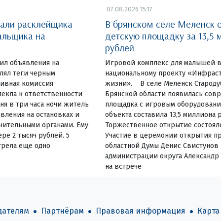
07.08.2026 15:17
вали расклейщика
В брянском селе Меленск 
альщика на
детскую площадку за 13,5 
рублей
еил объявления на
Игровой комплекс для малышей в
влял теги черным
национальному проекту «Инфраст
ивная комиссия
жизни». В селе Меленск Староду
екла к ответственности
Брянской области появилась сов
ня в три часа ночи житель
площадка с игровым оборудовани
вления на остановках и
объекта составила 13,5 миллиона 
нительными органами. Ему
Торжественное открытие состояло
ре 2 тысяч рублей. 5
Участие в церемонии открытия пр
трела еще одно
областной Думы Денис Свистунов 
администрации округа Александр
на встрече
дателям
Партнёрам
Правовая информация
Карта