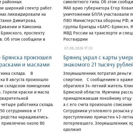
и районных
самолетного типа. Об этом сообщи
и широкий спектр работ.
МАХ врио губернатора Егор Ковал
омах ликвидировали на
уничтожении БПЛА участвовали п
Станке Димитрова,
ПВО Министерства обороны РФ, 
Дивизии и Камозина.
группы бригады «БАРС-Брянск», 
 Брянского, проспекту
МВД России на транспорте и спе
в. Об этом сообщили в
Росгвардии
07.08.2026 17:33
 Брянска произошел
Брянец украл с карты умер
красками и маслами
знакомого 21 тысячу рубле
тника склада. В
Злоумышленник потратил деньги 
ка 8 августа произошло
спиртное. С сообщением о краж
ом складском помещении
обратился 34-летний житель Кли
. Горели краски и масла
Брянской области. Мужчина расска
едварительной
принадлежавшая покойному отцу б
четыре работника склада.
а с его счета произошло списание
 50 сотрудников и 17
Сотрудники уголовного розыска у
средства наращивались.
преступлению причастен 43-летн
 привлечено около 80
потерпевшего. Злоумышленник пр
одолжил