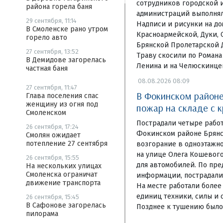
сотрудников городской 
района горела баня
администраций выполнял
29 сентября, 11:14
Надписи и рисунки на д
В Смоленске рано утром
Красноармейской, Дуки, 
горело авто
Брянской Пролетарской 
27 сентября, 13:52
Траву скосили по Романа
В Демидове загорелась
Ленина и на Челюскинце
частная баня
08.08.2026 08:09
27 сентября, 11:47
В Фокинском районе
Глава поселения спас
женщину из огня под
пожар на складе с 
Смоленском
Пострадали четыре рабо
26 сентября, 17:24
Фокинском районе Брянс
Смолян ожидает
потепление 27 сентября
возгорание в одноэтажн
на улице Олега Кошевого
26 сентября, 15:55
для автомобилей. По пр
На нескольких улицах
Смоленска ограничат
информации, пострадали 
движение транспорта
На месте работали более
единиц техники, силы и 
26 сентября, 15:45
В Сафонове загорелась
Позднее к тушению было
пилорама