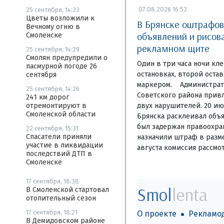
07.08.2026 16:53
25 сентября, 14:33
Цветы возложили к
В Брянске оштрафо
Вечному огню в
объявлений и рисов
Смоленске
рекламном щите
25 сентября, 14:29
Смолян предупредили о
Один в три часа ночи кл
пасмурной погоде 26
остановках, второй оста
сентября
маркером. Администрат
25 сентября, 14:26
Советского района привл
241 км дорог
двух нарушителей. 20 ию
отремонтируют в
Смоленской области
Брянска расклеивал объя
был задержан правоохра
22 сентября, 15:31
Спасатели приняли
назначили штраф в разме
участие в ликвидации
августа комиссия рассмо
последствий ДТП в
Смоленске
17 сентября, 18:38
Smol
lenta
В Смоленской стартовал
отопительный сезон
17 сентября, 18:21
О проекте
Рекламо
В Демидовском районе