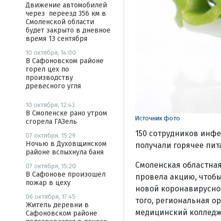
Движение автомобилей
через переезд 356 км в
Смоленской области
будет закрыто в дневное
время 13 сентября
10 октября, 14:00
В Сафоновском районе
горел цех по
производству
древесного угля
10 октября, 12:43
В Смоленске рано утром
Источник фото
сгорела ГАЗель
150 сотрудников инфе
07 октября, 15:29
Ночью в Духовщинском
получали горячее пит
районе вспыхнула баня
Смоленская областна
07 октября, 15:20
В Сафонове произошел
провела акцию, чтобы
пожар в цеху
новой коронавирусной
06 октября, 17:45
того, региональная о
Житель деревни в
медицинский колледж
Сафоновском районе