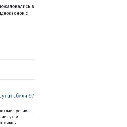
пожаловались в
деозвонок с
сутки сбили 97
ях глава региона.
шие сутки
лотников