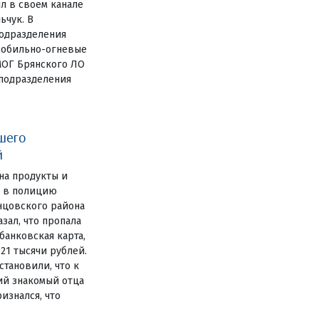
л в своем канале
ьчук. В
одразделения
мобильно-огневые
МОГ Брянского ЛО
цподразделения
шего
й
на продукты и
е в полицию
нцовского района
зал, что пропала
анковская карта,
 21 тысячи рублей.
становили, что к
ий знакомый отца
изнался, что