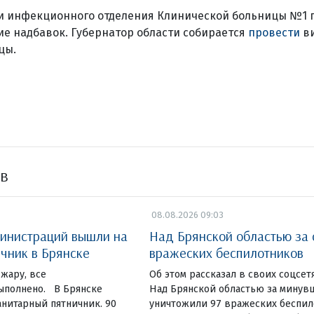
и инфекционного отделения Клинической больницы №1 
ие надбавок. Губернатор области собирается
провести
ви
цы.
ов
08.08.2026 09:03
инистраций вышли на
Над Брянской областью за 
чник в Брянске
вражеских беспилотников
жару, все
Об этом рассказал в своих соцсет
ыполнено. В Брянске
Над Брянской областью за минув
нитарный пятничник. 90
уничтожили 97 вражеских беспи