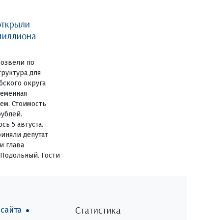
открыли
миллиона
озвели по
руктура для
бского округа
ременная
ем. Стоимость
рублей.
сь 5 августа.
иняли депутат
и глава
 Подольный. Гости
Статистика
 сайта