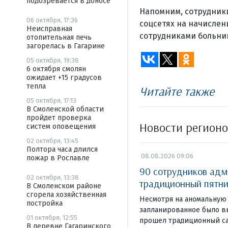
подозревается в доносе
Напомним, сотрудник
06 октября, 17:36
соцсетях на начислен
Неисправная
сотрудниками больни
отопительная печь
загорелась в Гагарине
05 октября, 19:38
6 октября смолян
ожидает +15 градусов
тепла
Читайте также
05 октября, 17:13
В Смоленской области
пройдет проверка
Новости регион
систем оповещения
02 октября, 13:45
Полтора часа длился
08.08.2026 09:06
пожар в Рославле
90 сотрудников адм
02 октября, 13:38
традиционный пятни
В Смоленском районе
сгорела хозяйственная
Несмотря на аномальную 
постройка
запланированное было в
01 октября, 12:55
прошел традиционный са
В деревне Гагаринского