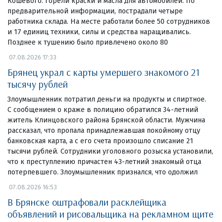
Кошевого. Горели краски и масла для автомобилей. По
предварительной информации, пострадали четыре
работника склада. На месте работали более 50 сотрудников
и 17 единиц техники, силы и средства наращивались.
Позднее к тушению было привлечено около 80
07.08.2026 17:33
Брянец украл с карты умершего знакомого 21
тысячу рублей
Злоумышленник потратил деньги на продукты и спиртное.
С сообщением о краже в полицию обратился 34-летний
житель Клинцовского района Брянской области. Мужчина
рассказал, что пропала принадлежавшая покойному отцу
банковская карта, а с его счета произошло списание 21
тысячи рублей. Сотрудники уголовного розыска установили,
что к преступлению причастен 43-летний знакомый отца
потерпевшего. Злоумышленник признался, что одолжил
07.08.2026 16:53
В Брянске оштрафовали расклейщика
объявлений и рисовальщика на рекламном щите