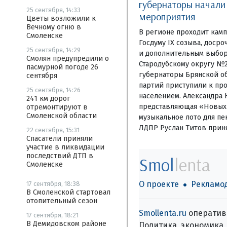
губернаторы начал
25 сентября, 14:33
мероприятия
Цветы возложили к
Вечному огню в
В регионе проходит камп
Смоленске
Госдуму IX созыва, доср
25 сентября, 14:29
и дополнительным выбор
Смолян предупредили о
Стародубскому округу №
пасмурной погоде 26
губернаторы Брянской об
сентября
партий приступили к пр
25 сентября, 14:26
населением. Александра 
241 км дорог
представляющая «Новых 
отремонтируют в
Смоленской области
музыкальное лото для пе
ЛДПР Руслан Титов приня
22 сентября, 15:31
Спасатели приняли
участие в ликвидации
последствий ДТП в
Smol
lenta
Смоленске
О проекте
Рекламо
17 сентября, 18:38
В Смоленской стартовал
отопительный сезон
Smollenta.ru
оперативн
17 сентября, 18:21
В Демидовском районе
Политика, экономика, 