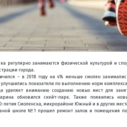
ка регулярно занимаются физической культурой и спо
трации города.
личился – в 2018 году на 4% меньше смолян занимали
 улучшились показатели по выполнению норм комплекса
да уделяет вниманию созданию новых мест для заня
гарина обновился скейт-парк. Также появились но
0-летия Смоленска, микрорайоне Южный и в других мест
тивной школе №1 прошел ремонт залов и помещения п