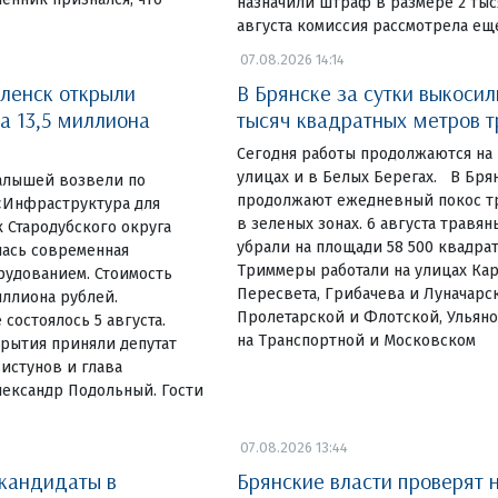
назначили штраф в размере 2 тыся
августа комиссия рассмотрела ещ
07.08.2026 14:14
ленск открыли
В Брянске за сутки выкосил
а 13,5 миллиона
тысяч квадратных метров 
Сегодня работы продолжаются на
улицах и в Белых Берегах. В Бр
алышей возвели по
продолжают ежедневный покос тр
«Инфраструктура для
в зеленых зонах. 6 августа травя
 Стародубского округа
убрали на площади 58 500 квадра
лась современная
Триммеры работали на улицах Ка
рудованием. Стоимость
Пересвета, Грибачева и Луначарск
иллиона рублей.
Пролетарской и Флотской, Ульяно
состоялось 5 августа.
на Транспортной и Московском
рытия приняли депутат
истунов и глава
лександр Подольный. Гости
07.08.2026 13:44
 кандидаты в
Брянские власти проверят 