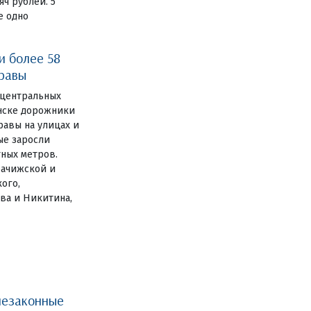
ч рублей. 5
е одно
и более 58
травы
 центральных
янске дорожники
авы на улицах и
ные заросли
тных метров.
рачижской и
ого,
ва и Никитина,
незаконные