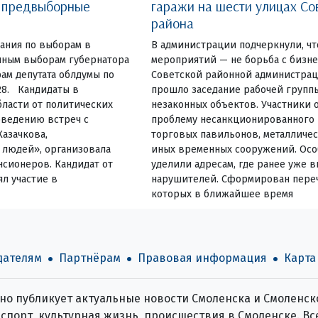
и предвыборные
гаражи на шести улицах Со
района
ания по выборам в
В администрации подчеркнули, чт
очным выборам губернатора
мероприятий — не борьба с бизн
ам депутата облдумы по
Советской районной администрац
28. Кандидаты в
прошло заседание рабочей групп
ласти от политических
незаконных объектов. Участники 
оведению встреч с
проблему несанкционированного
Казачкова,
торговых павильонов, металличес
людей», организовала
иных временных сооружений. Ос
нсионеров. Кандидат от
уделили адресам, где ранее уже 
л участие в
нарушителей. Сформирован переч
которых в ближайшее время
дателям
Партнёрам
Правовая информация
Карта
о публикует актуальные новости Смоленска и Смоленско
спорт, культурная жизнь, происшествия в Смоленске. Все