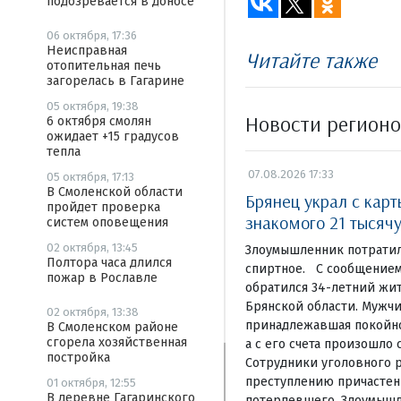
подозревается в доносе
06 октября, 17:36
Неисправная
Читайте также
отопительная печь
загорелась в Гагарине
05 октября, 19:38
Новости регион
6 октября смолян
ожидает +15 градусов
тепла
07.08.2026 17:33
05 октября, 17:13
В Смоленской области
Брянец украл с кар
пройдет проверка
знакомого 21 тысяч
систем оповещения
02 октября, 13:45
Злоумышленник потратил
Полтора часа длился
спиртное. С сообщением
пожар в Рославле
обратился 34-летний жи
Брянской области. Мужчи
02 октября, 13:38
принадлежавшая покойном
В Смоленском районе
сгорела хозяйственная
а с его счета произошло 
постройка
Сотрудники уголовного р
преступлению причастен
01 октября, 12:55
В деревне Гагаринского
потерпевшего. Злоумышл