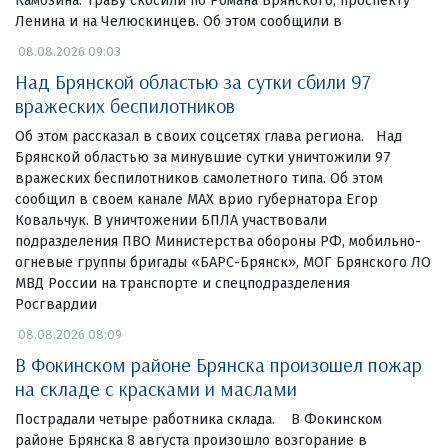
Камозина. Траву скосили по Романа Брянского, проспекту
Ленина и на Челюскинцев. Об этом сообщили в
08.08.2026 09:03
Над Брянской областью за сутки сбили 97
вражеских беспилотников
Об этом рассказал в своих соцсетях глава региона. Над
Брянской областью за минувшие сутки уничтожили 97
вражеских беспилотников самолетного типа. Об этом
сообщил в своем канале МАХ врио губернатора Егор
Ковальчук. В уничтожении БПЛА участвовали
подразделения ПВО Министерства обороны РФ, мобильно-
огневые группы бригады «БАРС-Брянск», МОГ Брянского ЛО
МВД России на транспорте и спецподразделения
Росгвардии
08.08.2026 08:09
В Фокинском районе Брянска произошел пожар
на складе с красками и маслами
Пострадали четыре работника склада. В Фокинском
районе Брянска 8 августа произошло возгорание в