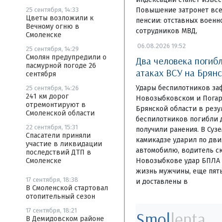
Повышение затронет все
25 сентября, 14:33
Цветы возложили к
пенсии: отставных воен
Вечному огню в
сотрудников МВД,
Смоленске
06.08.2026 19:52
25 сентября, 14:29
Смолян предупредили о
Два человека погиб
пасмурной погоде 26
атаках ВСУ на Брян
сентября
Удары беспилотников за
25 сентября, 14:26
241 км дорог
Новозыбковском и Погар
отремонтируют в
Брянской области в резу
Смоленской области
беспилотников погибли д
22 сентября, 15:31
получили ранения. В Суз
Спасатели приняли
камикадзе ударил по дв
участие в ликвидации
автомобилю, водитель ск
последствий ДТП в
Новозыбкове удар БПЛА 
Смоленске
жизнь мужчины, еще пят
17 сентября, 18:38
и доставлены в
В Смоленской стартовал
отопительный сезон
17 сентября, 18:21
Smol
lenta
В Демидовском районе