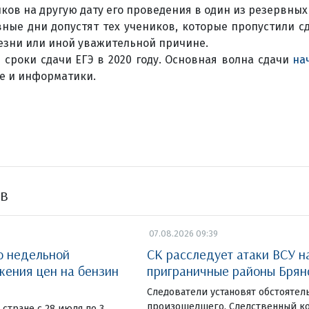
ков на другую дату его проведения в один из резервных
ные дни допустят тех учеников, которые пропустили с
езни или иной уважительной причине.
 сроки сдачи ЕГЭ в 2020 году. Основная волна сдачи
на
ре и информатики.
ов
07.08.2026 09:39
о недельной
СК расследует атаки ВСУ н
жения цен на бензин
приграничные районы Брян
Следователи установят обстоятел
произошедшего. Следственный к
стране с 28 июля по 3