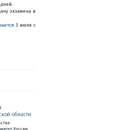
 дней.
дачу экзамена в
чнется
3 июля с
а
ской области
ьства
омитет России