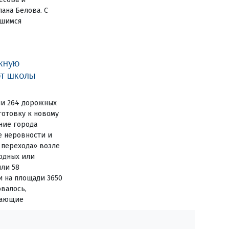
ана Белова. С
вшимся
жную
ют школы
ли 264 дорожных
готовку к новому
ние города
е неровности и
 перехода» возле
одных или
или 58
и на площади 3650
овалось,
дающие