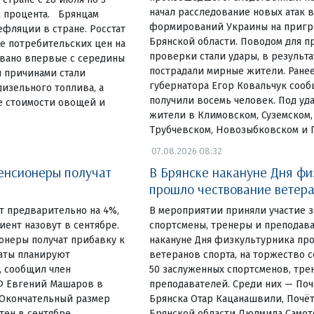
начал расследование новых атак
02 процента. Брянцам
формирований Украины на пригр
фляции в стране. Росстат
Брянской области. Поводом для п
е потребительских цен на
проверки стали удары, в результ
овано впервые с середины
пострадали мирные жители. Ране
и причинами стали
губернатора Егор Ковальчук сооб
изельного топлива, а
получили восемь человек. Под уд
е стоимости овощей и
жители в Климовском, Суземском,
Трубчевском, Новозыбковском и 
07.08.2026 08:32
енсионеры получат
В Брянске накануне Дня фи
я
прошло чествование ветера
 предварительно на 4%,
В мероприятии приняли участие 
ент назовут в сентябре.
спортсмены, тренеры и преподав
онеры получат прибавку к
накануне Дня физкультурника пр
латы планируют
ветеранов спорта, на торжество 
, сообщил член
50 заслуженных спортсменов, тре
Ф Евгений Машаров в
преподавателей. Среди них — По
Окончательный размер
Брянска Отар Кацанашвили, Почё
тен в сентябре.
Брянской области Людмила Самот