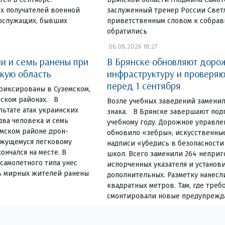
х получателей военной
заслуженный тренер России Светл
нослужащих, бывших
приветственным словом к собра
обратились
06.08.2026 18:27
ли и семь ранены при
В Брянске обновляют доро
скую область
инфраструктуру и проверя
перед 1 сентября
фиксированы в Суземском,
ском районах. В
Возле учебных заведений замени
льтате атак украинских
знака. В Брянске завершают под
ва человека и семь
учебному году. Дорожное управле
емском районе дрон-
обновило «зебры», искусственны
ижущемуся легковому
надписи «убедись в безопасности
ончался на месте. В
школ. Всего заменили 264 неприг
самолетного типа унес
испорченных указателя и установ
ь мирных жителей ранены
дополнительных. Разметку нанесл
квадратных метров. Там, где треб
смонтировали новые предупреж