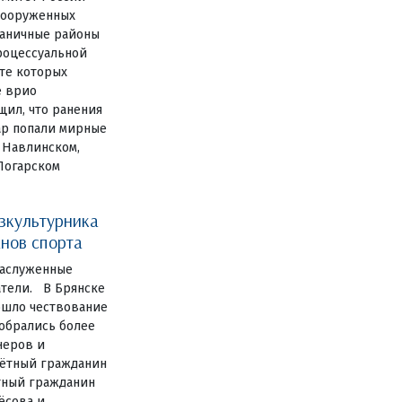
 вооруженных
аничные районы
роцессуальной
ате которых
е врио
щил, что ранения
ар попали мирные
 Навлинском,
Погарском
зкультурника
нов спорта
заслуженные
атели. В Брянске
ошло чествование
собрались более
неров и
чётный гражданин
тный гражданин
ёсова и