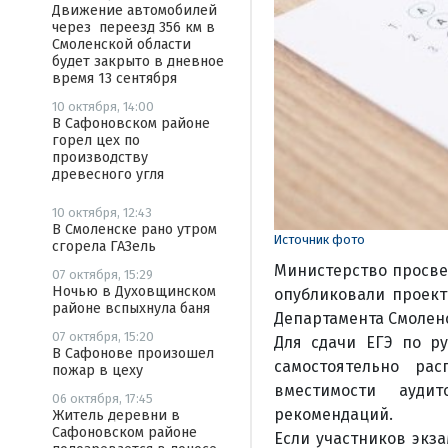
Движение автомобилей
через переезд 356 км в
Смоленской области
будет закрыто в дневное
время 13 сентября
10 октября, 14:00
В Сафоновском районе
горел цех по
производству
древесного угля
10 октября, 12:43
В Смоленске рано утром
Источник фото
сгорела ГАЗель
Министерство просве
07 октября, 15:29
Ночью в Духовщинском
опубликовали проект
районе вспыхнула баня
Департамента Смоленс
07 октября, 15:20
Для сдачи ЕГЭ по р
В Сафонове произошел
самостоятельно ра
пожар в цеху
вместимости ауди
06 октября, 17:45
рекомендаций.
Житель деревни в
Сафоновском районе
Если участников экз