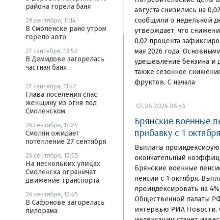
района горела баня
августа снизились на 0,
сообщили о недельной де
29 сентября, 11:14
В Смоленске рано утром
утверждает, что снижени
горело авто
0,02 процента зафиксир
мая 2026 года. Основным
27 сентября, 13:52
В Демидове загорелась
удешевление бензина и д
частная баня
также сезонное снижени
фруктов. С начала
27 сентября, 11:47
Глава поселения спас
женщину из огня под
07.08.2026 08:46
Смоленском
Брянские военные п
26 сентября, 17:24
прибавку с 1 октябр
Смолян ожидает
потепление 27 сентября
Выплаты проиндексируют
26 сентября, 15:55
окончательный коэффици
На нескольких улицах
Брянские военные пенси
Смоленска ограничат
пенсии с 1 октября. Вып
движение транспорта
проиндексировать на 4%
26 сентября, 15:45
Общественной палаты Р
В Сафонове загорелась
интервью РИА Новости. 
пилорама
индексации станет извес