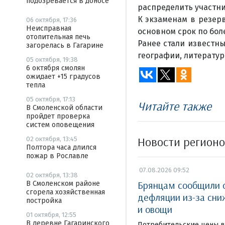
подозревается в доносе
распределить участни
К экзаменам в резерв
06 октября, 17:36
Неисправная
основном срок по бол
отопительная печь
Ранее стали известны
загорелась в Гагарине
географии, литерату
05 октября, 19:38
6 октября смолян
ожидает +15 градусов
тепла
05 октября, 17:13
Читайте также
В Смоленской области
пройдет проверка
систем оповещения
Новости регион
02 октября, 13:45
Полтора часа длился
пожар в Рославле
07.08.2026 09:52
02 октября, 13:38
Брянцам сообщили 
В Смоленском районе
сгорела хозяйственная
дефляции из-за сни
постройка
и овощи
01 октября, 12:55
В деревне Гагаринского
Потребительские цены в 