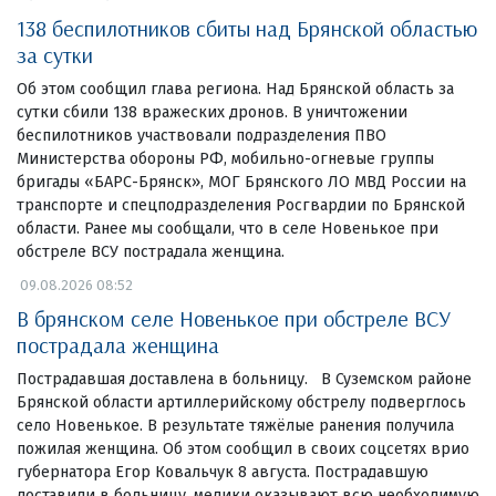
138 беспилотников сбиты над Брянской областью
за сутки
Об этом сообщил глава региона. Над Брянской область за
сутки сбили 138 вражеских дронов. В уничтожении
беспилотников участвовали подразделения ПВО
Министерства обороны РФ, мобильно-огневые группы
бригады «БАРС-Брянск», МОГ Брянского ЛО МВД России на
транспорте и спецподразделения Росгвардии по Брянской
области. Ранее мы сообщали, что в селе Новенькое при
обстреле ВСУ пострадала женщина.
09.08.2026 08:52
В брянском селе Новенькое при обстреле ВСУ
пострадала женщина
Пострадавшая доставлена в больницу. В Суземском районе
Брянской области артиллерийскому обстрелу подверглось
село Новенькое. В результате тяжёлые ранения получила
пожилая женщина. Об этом сообщил в своих соцсетях врио
губернатора Егор Ковальчук 8 августа. Пострадавшую
доставили в больницу, медики оказывают всю необходимую