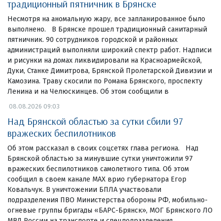
традиционный пятничник в Брянске
Несмотря на аномальную жару, все запланированное было
выполнено. В Брянске прошел традиционный санитарный
пятничник. 90 сотрудников городской и районных
администраций выполняли широкий спектр работ. Надписи
и рисунки на домах ликвидировали на Красноармейской,
Дуки, Станке Димитрова, Брянской Пролетарской Дивизии и
Камозина. Траву скосили по Романа Брянского, проспекту
Ленина и на Челюскинцев. Об этом сообщили в
08.08.2026 09:03
Над Брянской областью за сутки сбили 97
вражеских беспилотников
Об этом рассказал в своих соцсетях глава региона. Над
Брянской областью за минувшие сутки уничтожили 97
вражеских беспилотников самолетного типа. Об этом
сообщил в своем канале МАХ врио губернатора Егор
Ковальчук. В уничтожении БПЛА участвовали
подразделения ПВО Министерства обороны РФ, мобильно-
огневые группы бригады «БАРС-Брянск», МОГ Брянского ЛО
МВД России на транспорте и спецподразделения