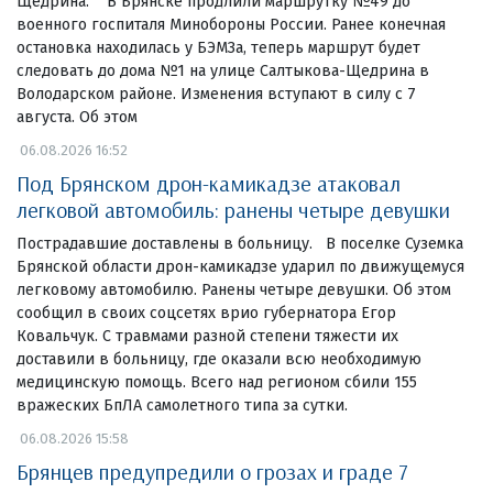
Щедрина. В Брянске продлили маршрутку №49 до
военного госпиталя Минобороны России. Ранее конечная
остановка находилась у БЭМЗа, теперь маршрут будет
следовать до дома №1 на улице Салтыкова-Щедрина в
Володарском районе. Изменения вступают в силу с 7
августа. Об этом
06.08.2026 16:52
Под Брянском дрон-камикадзе атаковал
легковой автомобиль: ранены четыре девушки
Пострадавшие доставлены в больницу. В поселке Суземка
Брянской области дрон-камикадзе ударил по движущемуся
легковому автомобилю. Ранены четыре девушки. Об этом
сообщил в своих соцсетях врио губернатора Егор
Ковальчук. С травмами разной степени тяжести их
доставили в больницу, где оказали всю необходимую
медицинскую помощь. Всего над регионом сбили 155
вражеских БпЛА самолетного типа за сутки.
06.08.2026 15:58
Брянцев предупредили о грозах и граде 7