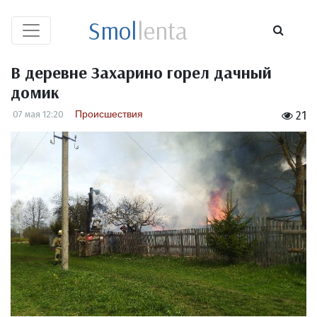
Smol
lenta
В деревне Захарино горел дачный
домик
Происшествия
07 мая 12:20
21