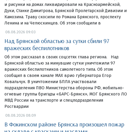
и рисунки на домах ликвидировали на Красноармейской,
Дуки, Станке Димитрова, Брянской Пролетарской Дивизии и
Камозина. Траву скосили по Романа Брянского, проспекту
Ленина и на Челюскинцев. Об этом сообщили в
08.08.2026 09:03
Над Брянской областью за сутки сбили 97
вражеских беспилотников
Об этом рассказал в своих соцсетях глава региона. Над
Брянской областью за минувшие сутки уничтожили 97
вражеских беспилотников самолетного типа. Об этом
сообщил в своем канале МАХ врио губернатора Егор
Ковальчук. В уничтожении БПЛА участвовали
подразделения ПВО Министерства обороны РФ, мобильно-
огневые группы бригады «БАРС-Брянск», МОГ Брянского ЛО
МВД России на транспорте и спецподразделения
Росгвардии
08.08.2026 08:09
В Фокинском районе Брянска произошел пожар
на складе с красками и маслами