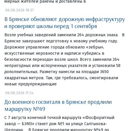
мирных жителей ранены и доставлены в
06.08.2026 18:27
В Брянске обновляют дорожную инфраструктуру
и проверяют школы перед 1 сентября
Возле учебных заведений заменили 264 дорожных знака. В
Брянске завершают подготовку к новому учебному году.
Дорожное управление города обновило «зебры»,
искусственные неровности и надписи «убедись в
безопасности перехода» возле школ. Всего заменили 264
непригодных или испорченных указателя и установили 58
дополнительных. Разметку нанесли на площади 3650
квадратных метров. Там, где требовалось, смонтировали
новые предупреждающие
06.08.2026 17:24
До военного госпиталя в Брянске продлили
маршрутку №49
С 7 августа конечной точкой маршрута «Фосфоритный
завод — БЭМЗ» станет дом №1 на улице Салтыкова-
Щедрина. В Брянске продлили маршрутку №49 до