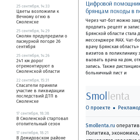
Цифровой помощник
25 сентября, 14:33
брянцам походы в п
Цветы возложили к
Вечному огню в
Через чат-бот можно зак
Смоленске
продлить рецепт и запи
25 сентября, 14:29
Брянской области стала 
Смолян предупредили о
мессенджере MAX. Чат-бо
пасмурной погоде 26
врачу Брянская область»
сентября
визитов в поликлинику з
25 сентября, 14:26
вызвать врача на дом, о
241 км дорог
отремонтируют в
запись. Также дистанцио
Смоленской области
больничный лист и
22 сентября, 15:31
Спасатели приняли
участие в ликвидации
Smol
lenta
последствий ДТП в
Смоленске
О проекте
Рекламо
17 сентября, 18:38
В Смоленской стартовал
отопительный сезон
Smollenta.ru
оперативн
Политика, экономика, 
17 сентября, 18:21
В Демидовском районе