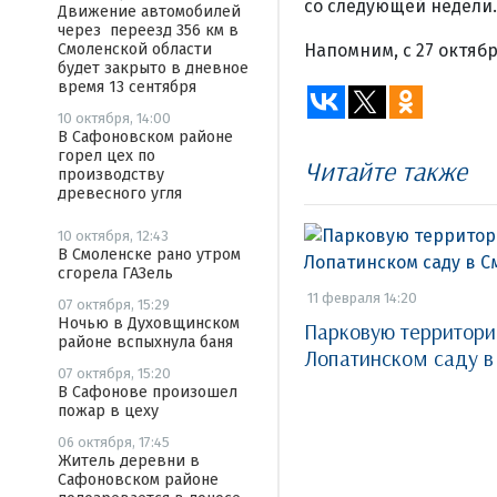
со следующей недели.
Движение автомобилей
через переезд 356 км в
Напомним, с 27 октяб
Смоленской области
будет закрыто в дневное
время 13 сентября
10 октября, 14:00
В Сафоновском районе
горел цех по
Читайте также
производству
древесного угля
10 октября, 12:43
В Смоленске рано утром
сгорела ГАЗель
11 февраля 14:20
07 октября, 15:29
Ночью в Духовщинском
Парковую территори
районе вспыхнула баня
Лопатинском саду в
07 октября, 15:20
В Сафонове произошел
пожар в цеху
06 октября, 17:45
Житель деревни в
Сафоновском районе