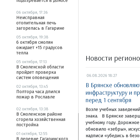
подозревается в доносе
06 октября, 17:36
Неисправная
отопительная печь
загорелась в Гагарине
05 октября, 19:38
6 октября смолян
ожидает +15 градусов
тепла
Новости регион
05 октября, 17:13
В Смоленской области
пройдет проверка
06.08.2026 18:27
систем оповещения
В Брянске обновля
02 октября, 13:45
инфраструктуру и п
Полтора часа длился
пожар в Рославле
перед 1 сентября
02 октября, 13:38
Возле учебных заведени
В Смоленском районе
знака. В Брянске завер
сгорела хозяйственная
учебному году. Дорожное
постройка
обновило «зебры», иску
01 октября, 12:55
надписи «убедись в безо
В деревне Гагаринского