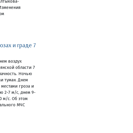
алтыкова-
Изменения
том
озах и граде 7
нем воздух
рянской области 7
лачность. Ночью
и туман. Днем
 местами гроза и
 2-7 м/с, днем 9-
0 м/с. Об этом
ального МЧС