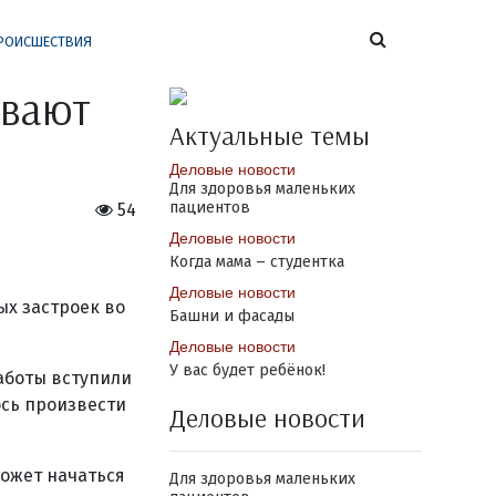
РОИСШЕСТВИЯ
ивают
Актуальные темы
Деловые новости
Для здоровья маленьких
пациентов
54
Деловые новости
Когда мама – студентка
Деловые новости
ых застроек во
Башни и фасады
Деловые новости
У вас будет ребёнок!
аботы вступили
ось произвести
Деловые новости
может начаться
Для здоровья маленьких