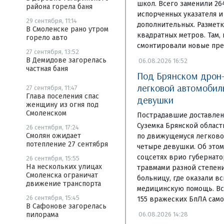
школ. Всего заменили 26
района горела баня
испорченных указателя и
29 сентября, 11:14
дополнительных. Разметк
В Смоленске рано утром
квадратных метров. Там, 
горело авто
смонтировали новые пр
27 сентября, 13:52
В Демидове загорелась
06.08.2026 16:52
частная баня
Под Брянском дрон
легковой автомобил
27 сентября, 11:47
Глава поселения спас
девушки
женщину из огня под
Смоленском
Пострадавшие доставлен
Суземка Брянской област
26 сентября, 17:24
Смолян ожидает
по движущемуся легково
потепление 27 сентября
четыре девушки. Об этом
соцсетях врио губернато
26 сентября, 15:55
На нескольких улицах
травмами разной степени
Смоленска ограничат
больницу, где оказали в
движение транспорта
медицинскую помощь. Вс
26 сентября, 15:45
155 вражеских БпЛА самол
В Сафонове загорелась
06.08.2026 14:28
пилорама