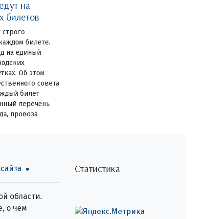
едут на
х билетов
 строго
 каждом билете.
од на единый
родских
тках. Об этом
ственного совета
аждый билет
енный перечень
да, провоза
Статистика
 сайта
й области.
, о чем