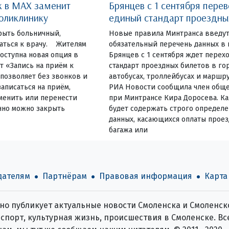
 в MAX заменит
Брянцев с 1 сентября перев
оликлинику
единый стандарт проездны
рыть больничный,
Новые правила Минтранса введут
саться к врачу. Жителям
обязательный перечень данных в
доступна новая опция в
Брянцев с 1 сентября ждет перех
т «Запись на приём к
стандарт проездных билетов в го
 позволяет без звонков и
автобусах, троллейбусах и маршру
аписаться на приём,
РИА Новости сообщила член обще
тменить или перенести
при Минтрансе Кира Доросева. К
нно можно закрыть
будет содержать строго определ
данных, касающихся оплаты проез
багажа или
дателям
Партнёрам
Правовая информация
Карта
о публикует актуальные новости Смоленска и Смоленско
спорт, культурная жизнь, происшествия в Смоленске. Все