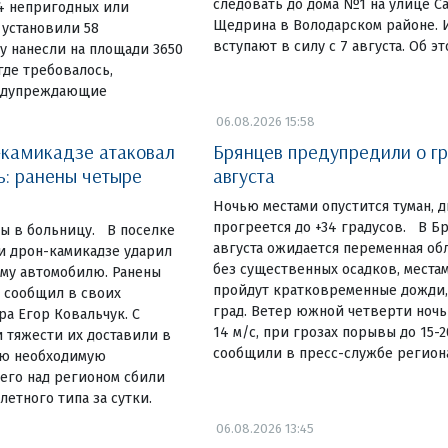
следовать до дома №1 на улице С
4 непригодных или
Щедрина в Володарском районе. 
 установили 58
вступают в силу с 7 августа. Об э
у нанесли на площади 3650
где требовалось,
едупреждающие
06.08.2026 15:58
-камикадзе атаковал
Брянцев предупредили о гр
ь: ранены четыре
августа
Ночью местами опустится туман, д
прогреется до +34 градусов. В Б
ы в больницу. В поселке
августа ожидается переменная об
и дрон-камикадзе ударил
без существенных осадков, местам
му автомобилю. Ранены
пройдут кратковременные дожди,
 сообщил в своих
град. Ветер южной четверти ночью
ра Егор Ковальчук. С
14 м/с, при грозах порывы до 15-2
 тяжести их доставили в
сообщили в пресс-службе регион
сю необходимую
его над регионом сбили
етного типа за сутки.
06.08.2026 13:45