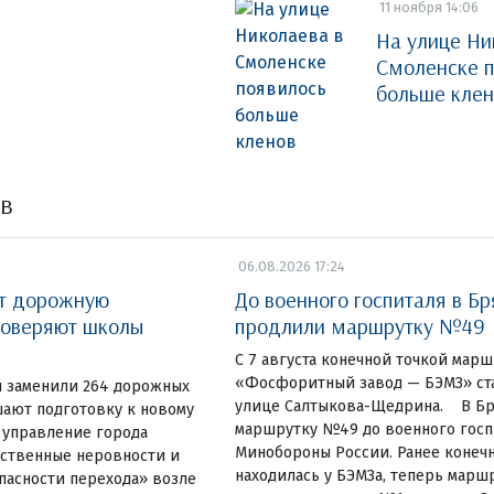
11 ноября 14:06
На улице Ни
Смоленске 
больше клен
ов
06.08.2026 17:24
ют дорожную
До военного госпиталя в Бр
роверяют школы
продлили маршрутку №49
С 7 августа конечной точкой марш
«Фосфоритный завод — БЭМЗ» ст
й заменили 264 дорожных
улице Салтыкова-Щедрина. В Бр
шают подготовку к новому
маршрутку №49 до военного госп
 управление города
Минобороны России. Ранее конечн
сственные неровности и
находилась у БЭМЗа, теперь марш
пасности перехода» возле