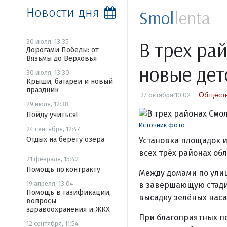
Новости дня
Smol
lenta
В трех ра
30 июля, 13:35
Дорогами Победы: от
Вязьмы до Верховья
новые дет
30 июля, 13:30
Крыши, батареи и новый
праздник
Общест
27 октября 10:02
29 июля, 12:38
Пойду учиться!
Источник фото
24 сентября, 12:47
Отдых на берегу озера
Установка площадок и
всех трёх районах об
21 февраля, 15:42
Помощь по контракту
Между домами по улиц
19 апреля, 13:04
в завершающую стадию
Помощь в газификации,
высадку зелёных нас
вопросы
здравоохранения и ЖКХ
При благоприятных по
12 сентября, 11:54