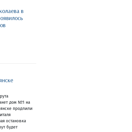
колаева в
появилось
ов
янске
рута
анет дом №1 на
янске продлили
италя
ая остановка
рут будет