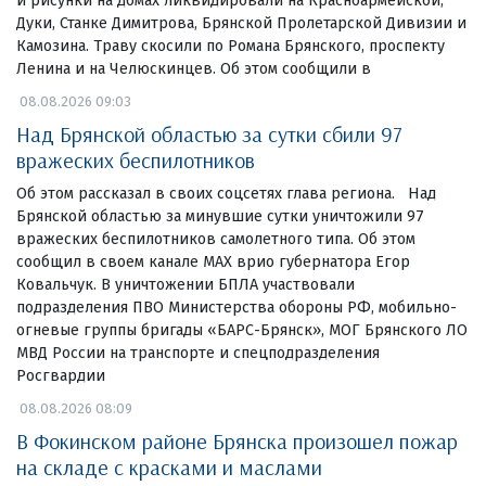
и рисунки на домах ликвидировали на Красноармейской,
Дуки, Станке Димитрова, Брянской Пролетарской Дивизии и
Камозина. Траву скосили по Романа Брянского, проспекту
Ленина и на Челюскинцев. Об этом сообщили в
08.08.2026 09:03
Над Брянской областью за сутки сбили 97
вражеских беспилотников
Об этом рассказал в своих соцсетях глава региона. Над
Брянской областью за минувшие сутки уничтожили 97
вражеских беспилотников самолетного типа. Об этом
сообщил в своем канале МАХ врио губернатора Егор
Ковальчук. В уничтожении БПЛА участвовали
подразделения ПВО Министерства обороны РФ, мобильно-
огневые группы бригады «БАРС-Брянск», МОГ Брянского ЛО
МВД России на транспорте и спецподразделения
Росгвардии
08.08.2026 08:09
В Фокинском районе Брянска произошел пожар
на складе с красками и маслами