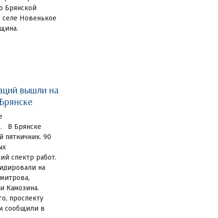
о Брянской
в селе Новенькое
щина.
аций вышли на
 Брянске
е
. В Брянске
 пятничник. 90
ых
й спектр работ.
видировали на
имитрова,
и Камозина.
го, проспекту
ом сообщили в