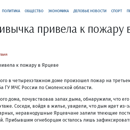
ПОЛИТИКА
ОБЩЕСТВО
ЭКОНОМИКА
ДЕЛОВЫЕ НОВОСТИ
СПОРТ
П
ивычка привела к пожару 
твия
го в четырехэтажном доме произошел пожар на третьем
а ГУ МЧС России по Смоленской области.
го дома, почувствовав запах дыма, обнаружили, что его
таже. Соседи, войдя в жилье, увидели, что дым идет из-
арных, неравнодушные Ярцевчане залили тлеющие пост
й. Прибывшим огнеборцам осталось лишь зафиксироват