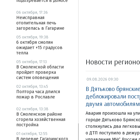
подозревается в доносе
06 октября, 17:36
Неисправная
отопительная печь
загорелась в Гагарине
05 октября, 19:38
6 октября смолян
ожидает +15 градусов
тепла
Новости регион
05 октября, 17:13
В Смоленской области
пройдет проверка
систем оповещения
09.08.2026 09:30
02 октября, 13:45
В Дятьково брянски
Полтора часа длился
деблокировали пост
пожар в Рославле
двумя автомобилям
02 октября, 13:38
Авария произошла на ул
В Смоленском районе
сгорела хозяйственная
городе Дятьково Брянско
постройка
столкнулись два легков
о ДТП поступило в дежур
01 октября, 12:55
В деревне Гагаринского
управления МЧС России п