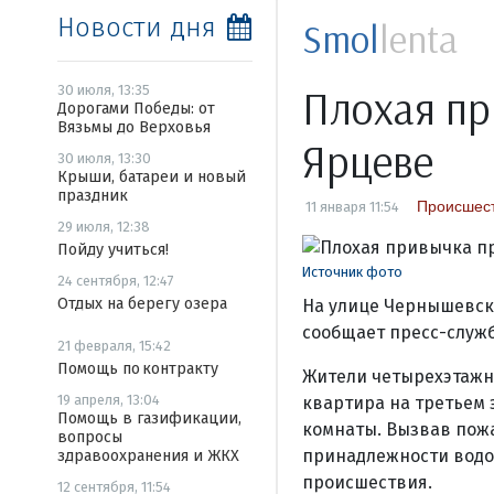
Новости дня
Smol
lenta
Плохая пр
30 июля, 13:35
Дорогами Победы: от
Вязьмы до Верховья
Ярцеве
30 июля, 13:30
Крыши, батареи и новый
праздник
Происшес
11 января 11:54
29 июля, 12:38
Пойду учиться!
Источник фото
24 сентября, 12:47
Отдых на берегу озера
На улице Чернышевско
сообщает пресс-служб
21 февраля, 15:42
Помощь по контракту
Жители четырехэтажно
19 апреля, 13:04
квартира на третьем э
Помощь в газификации,
комнаты. Вызвав пож
вопросы
принадлежности водо
здравоохранения и ЖКХ
происшествия.
12 сентября, 11:54