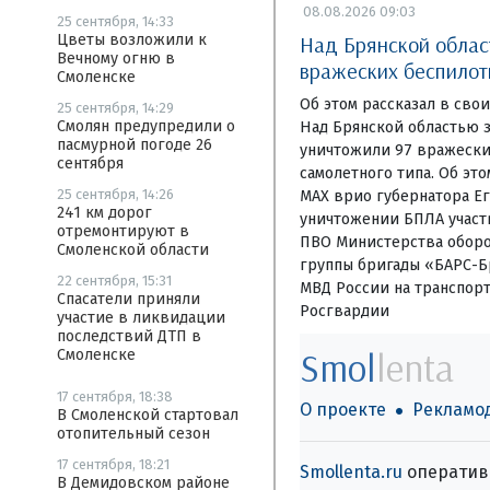
08.08.2026 09:03
25 сентября, 14:33
Над Брянской област
Цветы возложили к
Вечному огню в
вражеских беспилот
Смоленске
Об этом рассказал в сво
25 сентября, 14:29
Смолян предупредили о
Над Брянской областью 
пасмурной погоде 26
уничтожили 97 вражески
сентября
самолетного типа. Об эт
25 сентября, 14:26
МАХ врио губернатора Ег
241 км дорог
уничтожении БПЛА участ
отремонтируют в
ПВО Министерства обор
Смоленской области
группы бригады «БАРС-Б
22 сентября, 15:31
МВД России на транспор
Спасатели приняли
Росгвардии
участие в ликвидации
последствий ДТП в
Smol
lenta
Смоленске
17 сентября, 18:38
О проекте
Рекламо
В Смоленской стартовал
отопительный сезон
17 сентября, 18:21
Smollenta.ru
оперативн
В Демидовском районе