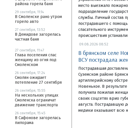
района горела баня
место выезжало пожарно
подразделение государс
29 сентября, 11:14
В Смоленске рано утром
службы. Личный состав 
горело авто
пострадавшего с помощь
спасательного инструмен
27 сентября, 13:52
В Демидове загорелась
происшествия устанавли
частная баня
09.08.2026 08:52
27 сентября, 11:47
В брянском селе Но
Глава поселения спас
ВСУ пострадала же
женщину из огня под
Смоленском
Пострадавшая доставлен
26 сентября, 17:24
Суземском районе Брянск
Смолян ожидает
артиллерийскому обстре
потепление 27 сентября
Новенькое. В результате
26 сентября, 15:55
получила пожилая женщи
На нескольких улицах
своих соцсетях врио губ
Смоленска ограничат
августа. Пострадавшую д
движение транспорта
медики оказывают всю 
26 сентября, 15:45
В Сафонове загорелась
пилорама