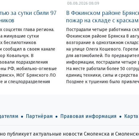
08.08.2026 08:09
ью за сутки сбили 97
В Фокинском районе Брянс
ников
пожар на складе с краска
их соцсетях глава региона.
Пострадали четыре работника ск
за минувшие сутки
Фокинском районе Брянска 8 авг
х беспилотников
возгорание в одноэтажном склад
ом сообщил в своем канале
на улице Олега Кошевого. Горели
ор Ковальчук. В
для автомобилей. По предварите
вовали подразделения
информации, пострадали четыре р
оны РФ, мобильно-огневые
На месте работали более 50 сотру
рянск», МОГ Брянского ЛО
единиц техники, силы и средства
те и спецподразделения
Позднее к тушению было привлеч
дателям
Партнёрам
Правовая информация
Карта
о публикует актуальные новости Смоленска и Смоленско