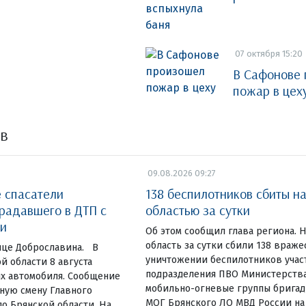
07 октября 15:20
В Сафонове
пожар в цех
ов
09.08.2026 09:27
е спасатели
138 беспилотников сбиты н
радавшего в ДТП с
областью за сутки
и
Об этом сообщил глава региона. 
область за сутки сбили 138 враже
ице Доброславина. В
уничтожении беспилотников учас
й области 8 августа
подразделения ПВО Министерств
ых автомобиля. Сообщение
мобильно-огневые группы бригад
ную смену Главного
МОГ Брянского ЛО МВД России на
о Брянской области. На