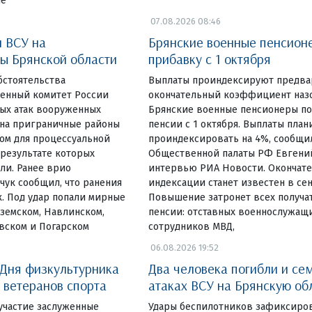
ше
07.08.2026 08:46
и ВСУ на
Брянские военные пенсион
ы Брянской области
прибавку с 1 октября
бстоятельства
Выплаты проиндексируют предвар
енный комитет России
окончательный коэффициент назо
вых атак вооруженных
Брянские военные пенсионеры по
на приграничные районы
пенсии с 1 октября. Выплаты пла
ом для процессуальной
проиндексировать на 4%, сообщи
 результате которых
Общественной палаты РФ Евгени
ли. Ранее врио
интервью РИА Новости. Окончат
чук сообщил, что ранения
индексации станет известен в сен
. Под удар попали мирные
Повышение затронет всех получа
земском, Навлинском,
пенсии: отставных военнослужащ
вском и Погарском
сотрудников МВД,
06.08.2026 19:52
 Дня физкультурника
Два человека погибли и се
 ветеранов спорта
атаках ВСУ на Брянскую об
участие заслуженные
Удары беспилотников зафиксиров