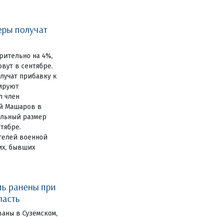
еры получат
ительно на 4%,
вут в сентябре.
лучат прибавку к
нируют
л член
й Машаров в
ельный размер
тябре.
телей военной
их, бывших
мь ранены при
ласть
аны в Суземском,