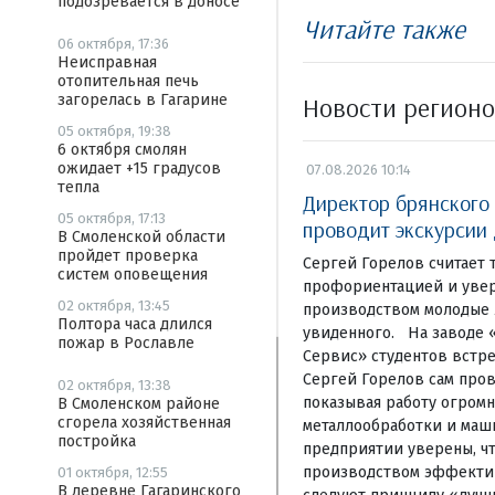
подозревается в доносе
Читайте также
06 октября, 17:36
Неисправная
отопительная печь
Новости регион
загорелась в Гагарине
05 октября, 19:38
6 октября смолян
ожидает +15 градусов
07.08.2026 10:14
тепла
Директор брянского
05 октября, 17:13
проводит экскурсии
В Смоленской области
пройдет проверка
Сергей Горелов считает 
систем оповещения
профориентацией и увер
02 октября, 13:45
производством молодые 
Полтора часа длился
увиденного. На заводе 
пожар в Рославле
Сервис» студентов встре
Сергей Горелов сам пров
02 октября, 13:38
показывая работу огромн
В Смоленском районе
сгорела хозяйственная
металлообработки и маш
постройка
предприятии уверены, чт
производством эффекти
01 октября, 12:55
В деревне Гагаринского