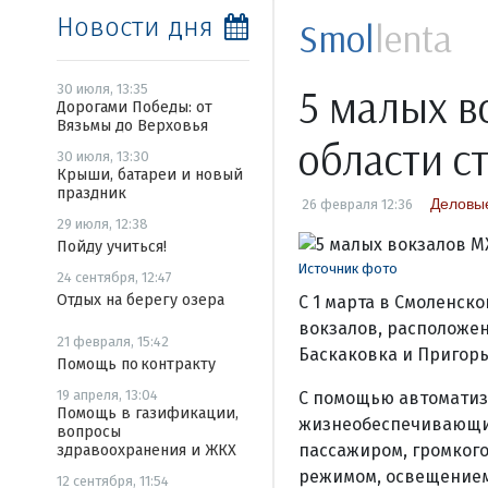
Новости дня
Smol
lenta
5 малых 
30 июля, 13:35
Дорогами Победы: от
Вязьмы до Верховья
области с
30 июля, 13:30
Крыши, батареи и новый
праздник
Деловые
26 февраля 12:36
29 июля, 12:38
Пойду учиться!
Источник фото
24 сентября, 12:47
Отдых на берегу озера
С 1 марта в Смоленск
вокзалов, расположен
21 февраля, 15:42
Баскаковка и Пригорь
Помощь по контракту
19 апреля, 13:04
С помощью автоматиз
Помощь в газификации,
жизнеобеспечивающим
вопросы
пассажиром, громког
здравоохранения и ЖКХ
режимом, освещением
12 сентября, 11:54