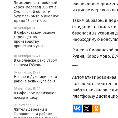
Движение автомобилей
расписанием движени
через переезд 356 км в
из диспетчерского це
Смоленской области
будет закрыто в дневное
Таким образом, в пер
время 13 сентября
ожидания на малых во
10 октября, 14:00
В Сафоновском районе
безопасные условия д
горел цех по
необходимую консуль
производству
древесного угля
Ранее в Смоленской о
Рудня, Кардымово, Ду
10 октября, 12:43
В Смоленске рано утром
сгорела ГАЗель
***
07 октября, 15:29
Ночью в Духовщинском
Автоматизированная 
районе вспыхнула баня
вокзалах с неинтенс
07 октября, 15:20
работы вокзалов, сни
В Сафонове произошел
платформу дистанцио
пожар в цеху
06 октября, 17:45
Житель деревни в
Сафоновском районе