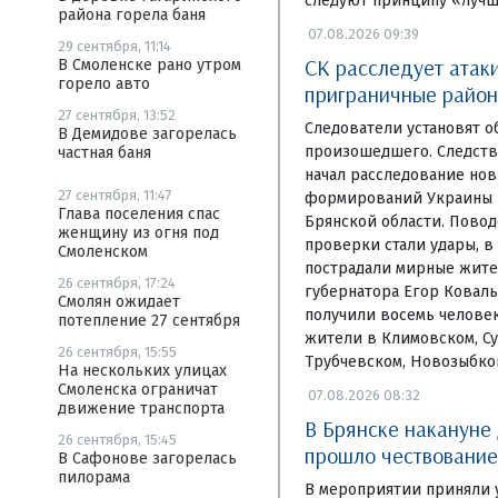
следуют принципу «луч
района горела баня
07.08.2026 09:39
29 сентября, 11:14
СК расследует атак
В Смоленске рано утром
горело авто
приграничные район
27 сентября, 13:52
Следователи установят о
В Демидове загорелась
произошедшего. Следств
частная баня
начал расследование но
27 сентября, 11:47
формирований Украины 
Глава поселения спас
Брянской области. Повод
женщину из огня под
проверки стали удары, в
Смоленском
пострадали мирные жите
26 сентября, 17:24
губернатора Егор Коваль
Смолян ожидает
получили восемь человек
потепление 27 сентября
жители в Климовском, Су
26 сентября, 15:55
Трубчевском, Новозыбко
На нескольких улицах
Смоленска ограничат
07.08.2026 08:32
движение транспорта
В Брянске накануне
26 сентября, 15:45
прошло чествование
В Сафонове загорелась
пилорама
В мероприятии приняли 