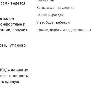
пациентов
сами ведется
Когда мама – студентка
Башни и фасады
я залом
У вас будет ребёнок!
 комфортные и
сании, получить
Крыши, дороги и поддержка СВО
во, Туманово,
«РЖД» на малых
 эффективность
ать единую