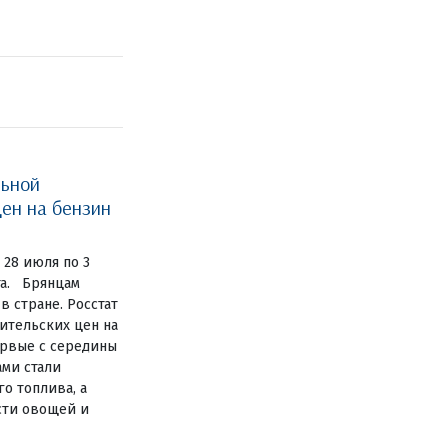
льной
ен на бензин
 28 июля по 3
та. Брянцам
 стране. Росстат
ительских цен на
ервые с середины
ами стали
о топлива, а
сти овощей и