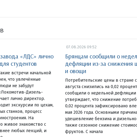
ов
07.08.2026 09:52
 завода «ЛДС» лично
Брянцам сообщили о неде
 для студентов
дефляции из-за снижения ц
и овощи
такие встречи начальной
ен, что увлечённые
Потребительские цены в стране с
люди не забудут
августа снизились на 0,02 процен
«Локомотив-Дизель-
сообщили о недельной дефляции в
чает лично директор.
утверждает, что снижение потреб
одит экскурсии по цехам,
0,02 процента зафиксировано вп
ых станков, процесс
мая 2026 года. Основными причин
иностроения. На
удешевление бензина и дизельног
о живое знакомство с
также сезонное снижение стоимо
внее любых лекций, и
фруктов. С начала