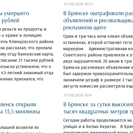
07.08.2026 16:53
ты умершего
В Брянске оштрафовали ра
у рублей
объявлений и рисовальщик
рекламном щите
 деньги на продукты и
 о краже в полицию
Один в три часа ночи клеил объя
тель Клинцовского района
остановках, второй оставлял теги
на рассказал, что пропала
маркером. Административная ко
у отцу банковская карта,
Советского района привлекла к 
списание 21 тысячи рублей.
двух нарушителей. 20 июня в три
озыска установили, что к
Брянска расклеивал объявления н
 43-летний знакомый отца
был задержан правоохранительны
енник признался, что
назначили штраф в размере 2 тыся
августа комиссия рассмотрела ещ
07.08.2026 14:14
ленск открыли
В Брянске за сутки выкосил
а 13,5 миллиона
тысяч квадратных метров 
Сегодня работы продолжаются на
улицах и в Белых Берегах. В Бр
алышей возвели по
продолжают ежедневный покос тр