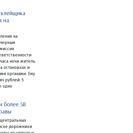
склейщика
а на
вления на
 черным
миссия
ответственности
 часа ночи житель
а остановках и
ми органами. Ему
ч рублей. 5
е одно
и более 58
травы
 центральных
янске дорожники
авы на улицах и