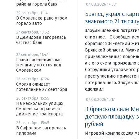
района горела баня
07.08.2026 17:33
Брянец украл с кар
29 сентября, 11:14
В Смоленске рано утром
знакомого 21 тысяч
горело авто
Злоумышленник потратил
27 сентября, 13:52
спиртное. С сообщением
В Демидове загорелась
частная баня
обратился 34-летний жи
Брянской области. Мужчи
27 сентября, 11:47
принадлежавшая покойном
Глава поселения спас
а с его счета произошло 
женщину из огня под
Сотрудники уголовного р
Смоленском
преступлению причастен
26 сентября, 17:24
потерпевшего. Злоумышл
Смолян ожидает
одолжил
потепление 27 сентября
26 сентября, 15:55
07.08.2026 15:17
На нескольких улицах
В брянском селе Ме
Смоленска ограничат
движение транспорта
детскую площадку з
рублей
26 сентября, 15:45
В Сафонове загорелась
Игровой комплекс для м
пилорама