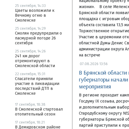
национальному проекту 
25 сентября, 14:33
жизни». В селе Меленск
Цветы возложили к
Брянской области появи
Вечному огню в
площадка с игровым обо
Смоленске
объекта составила 13,5 м
25 сентября, 14:29
Торжественное открытие 
Смолян предупредили о
Участие в церемонии отк
пасмурной погоде 26
областной Думы Денис Св
сентября
администрации округа А
25 сентября, 14:26
на встрече
241 км дорог
отремонтируют в
07.08.2026 13:56
Смоленской области
В Брянской области
22 сентября, 15:31
губернаторы начал
Спасатели приняли
участие в ликвидации
мероприятия
последствий ДТП в
Смоленске
В регионе проходит камп
Госдуму IX созыва, доср
17 сентября, 18:38
и дополнительным выбор
В Смоленской стартовал
Стародубскому округу №
отопительный сезон
губернаторы Брянской об
17 сентября, 18:21
партий приступили к пр
В Демидовском районе