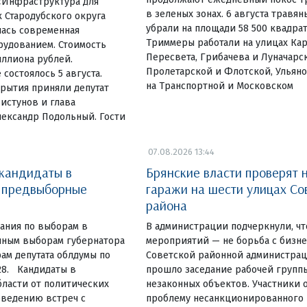
«Инфраструктура для
в зеленых зонах. 6 августа травя
 Стародубского округа
убрали на площади 58 500 квадра
лась современная
Триммеры работали на улицах Ка
рудованием. Стоимость
Пересвета, Грибачева и Луначарск
иллиона рублей.
Пролетарской и Флотской, Ульяно
состоялось 5 августа.
на Транспортной и Московском
рытия приняли депутат
истунов и глава
лександр Подольный. Гости
07.08.2026 13:44
 кандидаты в
Брянские власти проверят 
и предвыборные
гаражи на шести улицах Со
района
ания по выборам в
В администрации подчеркнули, чт
очным выборам губернатора
мероприятий — не борьба с бизн
ам депутата облдумы по
Советской районной администрац
28. Кандидаты в
прошло заседание рабочей групп
ласти от политических
незаконных объектов. Участники 
оведению встреч с
проблему несанкционированного