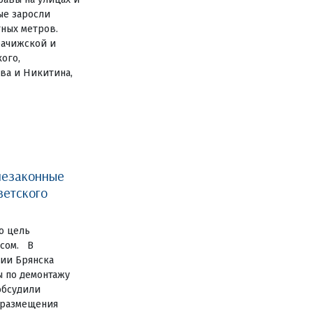
ные заросли
тных метров.
рачижской и
ого,
ва и Никитина,
незаконные
ветского
о цель
есом. В
ии Брянска
ы по демонтажу
обсудили
 размещения