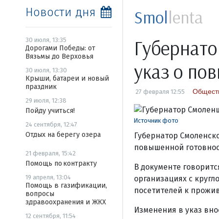
Новости дня
Smol
lenta
Губернато
30 июля, 13:35
Дорогами Победы: от
Вязьмы до Верховья
указ о по
30 июля, 13:30
Крыши, батареи и новый
праздник
Общест
27 февраля 12:55
29 июля, 12:38
Пойду учиться!
Источник фото
24 сентября, 12:47
Отдых на берегу озера
Губернатор Смоленск
повышенной готовнос
21 февраля, 15:42
Помощь по контракту
В документе говоритс
19 апреля, 13:04
организациях с круг
Помощь в газификации,
посетителей к прожи
вопросы
здравоохранения и ЖКХ
Изменения в указ вно
12 сентября, 11:54