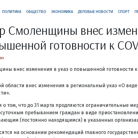
ПОЛИТИКА
ОБЩЕСТВО
ЭКОНОМИКА
ДЕЛОВЫЕ НОВОСТИ
СПОРТ
П
р Смоленщины внес измен
вышенной готовности к COV
во
ой области внес изменения в региональный указ «О вед
ти».
я о том, что до 31 марта продляются ограничительные м
лосуточным пребыванием граждан в виде приостановлени
вающим (постоянно находящимся) в указанных организа
сятся на основании рекомендаций главного государстве