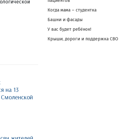
пациентов
иологической
Когда мама – студентка
Башни и фасады
У вас будет ребёнок!
Крыши, дороги и поддержка СВО
с
я на 13
 Смоленской
ысяч жителей