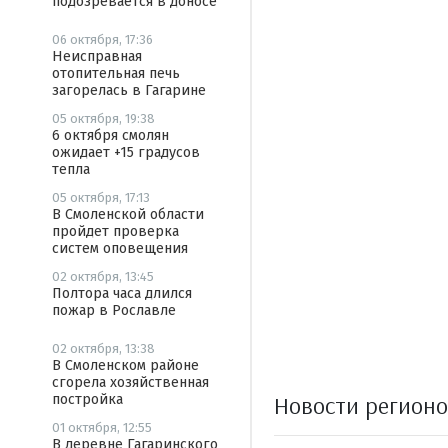
подозревается в доносе
06 октября, 17:36
Неисправная
отопительная печь
загорелась в Гагарине
05 октября, 19:38
6 октября смолян
ожидает +15 градусов
тепла
05 октября, 17:13
В Смоленской области
пройдет проверка
систем оповещения
02 октября, 13:45
Полтора часа длился
пожар в Рославле
02 октября, 13:38
В Смоленском районе
сгорела хозяйственная
Новости регион
постройка
01 октября, 12:55
В деревне Гагаринского