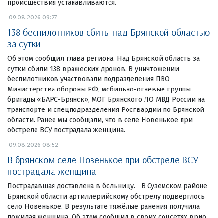
происшествия устанавливаются.
09.08.2026 09:27
138 беспилотников сбиты над Брянской областью
за сутки
Об этом сообщил глава региона. Над Брянской область за
сутки сбили 138 вражеских дронов. В уничтожении
беспилотников участвовали подразделения ПВО
Министерства обороны РФ, мобильно-огневые группы
бригады «БАРС-Брянск», МОГ Брянского ЛО МВД России на
транспорте и спецподразделения Росгвардии по Брянской
области. Ранее мы сообщали, что в селе Новенькое при
обстреле ВСУ пострадала женщина.
09.08.2026 08:52
В брянском селе Новенькое при обстреле ВСУ
пострадала женщина
Пострадавшая доставлена в больницу. В Суземском районе
Брянской области артиллерийскому обстрелу подверглось
село Новенькое. В результате тяжёлые ранения получила
пожилая женщина. Об этом сообщил в своих соцсетях врио