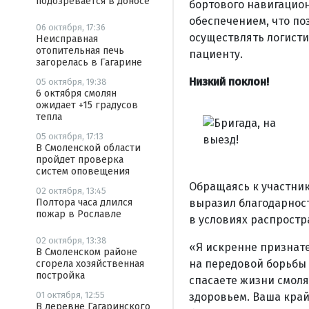
подозревается в доносе
бортового навигацио
обеспечением, что п
06 октября, 17:36
осуществлять логисти
Неисправная
отопительная печь
пациенту.
загорелась в Гагарине
Низкий поклон!
05 октября, 19:38
6 октября смолян
ожидает +15 градусов
тепла
05 октября, 17:13
В Смоленской области
пройдет проверка
систем оповещения
Обращаясь к участник
02 октября, 13:45
выразил благодарнос
Полтора часа длился
пожар в Рославле
в условиях распрост
02 октября, 13:38
«Я искренне признате
В Смоленском районе
на передовой борьбы
сгорела хозяйственная
постройка
спасаете жизни смоля
01 октября, 12:55
здоровьем. Ваша кра
В деревне Гагаринского