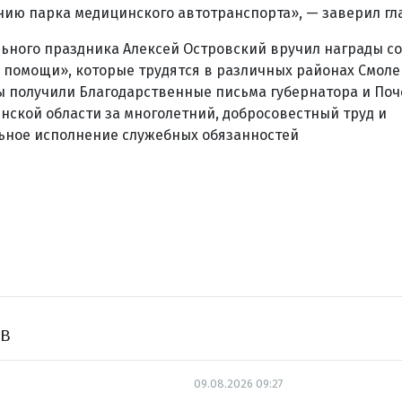
ию парка медицинского автотранспорта», — заверил гла
ьного праздника Алексей Островский вручил награды с
 помощи», которые трудятся в различных районах Смол
ы получили Благодарственные письма губернатора и По
ской области за многолетний, добросовестный труд и
ное исполнение служебных обязанностей
ов
09.08.2026 09:27