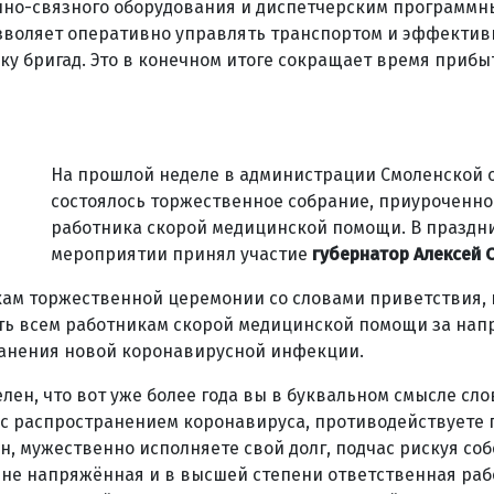
нно-связного оборудования и диспетчерским программн
озволяет оперативно управлять транспортом и эффектив
ку бригад. Это в конечном итоге сокращает время прибы
На прошлой неделе в администрации Смоленской 
состоялось торжественное собрание, приуроченно
работника скорой медицинской помощи. В праздн
мероприятии принял участие
губернатор Алексей 
ам торжественной церемонии со словами приветствия, 
ть всем работникам скорой медицинской помощи за нап
ранения новой коронавирусной инфекции.
лен, что вот уже более года вы в буквальном смысле сло
 с распространением коронавируса, противодействуете 
н, мужественно исполняете свой долг, подчас рискуя со
йне напряжённая и в высшей степени ответственная раб