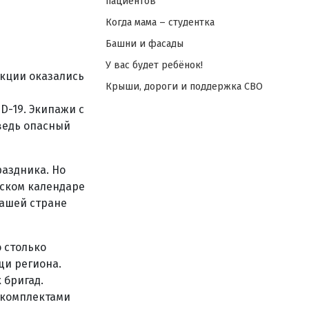
пациентов
Когда мама – студентка
Башни и фасады
У вас будет ребёнок!
кции оказались
Крыши, дороги и поддержка СВО
-19. Экипажи с
ведь опасный
раздника. Но
йском календаре
нашей стране
 столько
щи региона.
 бригад.
 комплектами