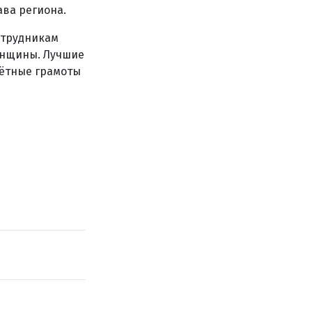
ва региона.
отрудникам
енщины. Лучшие
чётные грамоты