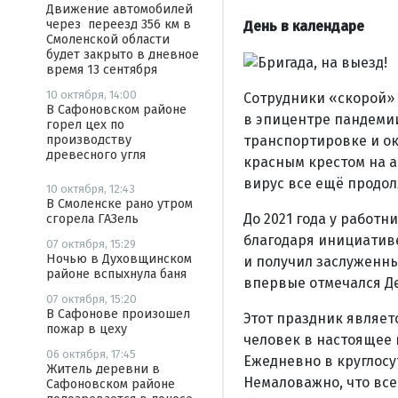
Движение автомобилей
через переезд 356 км в
День в календаре
Смоленской области
будет закрыто в дневное
время 13 сентября
10 октября, 14:00
Сотрудники «скорой»
В Сафоновском районе
в эпицентре пандемии
горел цех по
транспортировке и о
производству
древесного угля
красным крестом на а
вирус все ещё продол
10 октября, 12:43
В Смоленске рано утром
До 2021 года у работ
сгорела ГАЗель
благодаря инициати
07 октября, 15:29
Ночью в Духовщинском
и получил заслуженны
районе вспыхнула баня
впервые отмечался Д
07 октября, 15:20
В Сафонове произошел
Этот праздник являет
пожар в цеху
человек в настоящее 
06 октября, 17:45
Ежедневно в круглосу
Житель деревни в
Немаловажно, что вс
Сафоновском районе