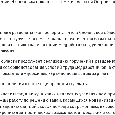
ение. Низкий вам поклон!» — отметил Алексей Островски
глава региона также подчеркнул, что в Смоленской обла
бота по улучшению материально-технической базы стан
 повышению квалификации медработников, увеличению
олучия.
 области продолжает реализацию поручений Президента
и совершенствования условий труда медработников, в 
 показатели «дорожных карт» по повышению зарплат.
 направлении многое ещё предстоит сделать.
ипалитетах, я вижу, в каких непростых условиях вам пр
лжим работу по решению задач, касающихся модернизац
снащению станций скорой помощи современным, высок
ирению диагностических возможностей городских и сель