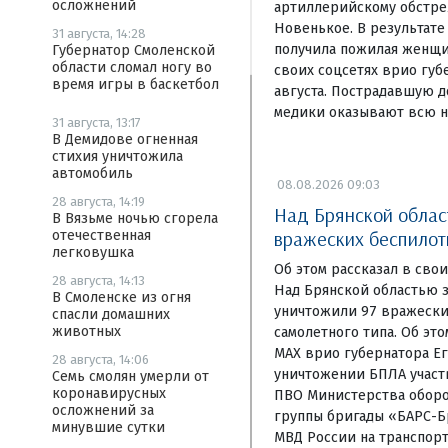
осложнений
артиллерийскому обстре
Новенькое. В результате
31 августа, 14:28
получила пожилая женщи
Губернатор Смоленской
области сломал ногу во
своих соцсетях врио губ
время игры в баскетбол
августа. Пострадавшую д
медики оказывают всю 
31 августа, 13:17
В Демидове огненная
стихия уничтожила
автомобиль
08.08.2026 09:03
28 августа, 14:19
Над Брянской област
В Вязьме ночью сгорела
вражеских беспилот
отечественная
легковушка
Об этом рассказал в сво
28 августа, 14:13
Над Брянской областью 
В Смоленске из огня
уничтожили 97 вражески
спасли домашних
животных
самолетного типа. Об эт
МАХ врио губернатора Ег
28 августа, 14:06
уничтожении БПЛА участ
Семь смолян умерли от
коронавирусных
ПВО Министерства обор
осложнений за
группы бригады «БАРС-Б
минувшие сутки
МВД России на транспор