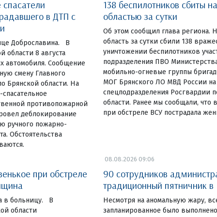
е спасатели
138 беспилотников сбиты н
радавшего в ДТП с
областью за сутки
и
Об этом сообщил глава региона. 
область за сутки сбили 138 враже
ице Доброславина. В
уничтожении беспилотников учас
й области 8 августа
подразделения ПВО Министерств
ых автомобиля. Сообщение
мобильно-огневые группы бригад
ную смену Главного
МОГ Брянского ЛО МВД России на
о Брянской области. На
спецподразделения Росгвардии п
-спасательное
области. Ранее мы сообщали, что 
твенной противопожарной
при обстреле ВСУ пострадала жен
провел деблокирование
ю ручного пожарно-
та. Обстоятельства
ваются.
08.08.2026 09:06
венькое при обстреле
90 сотрудников администр
нщина
традиционный пятничник в
а в больницу. В
Несмотря на аномальную жару, вс
ой области
запланированное было выполнено