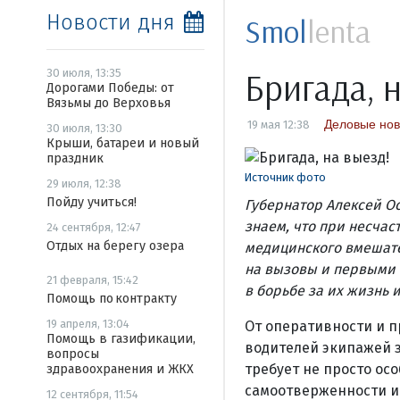
Новости дня
Smol
lenta
Бригада, 
30 июля, 13:35
Дорогами Победы: от
Вязьмы до Верховья
Деловые нов
19 мая 12:38
30 июля, 13:30
Крыши, батареи и новый
праздник
Источник фото
29 июля, 12:38
Пойду учиться!
Губернатор Алексей О
знаем, что при несчас
24 сентября, 12:47
Отдых на берегу озера
медицинского вмешате
на вызовы и первыми 
21 февраля, 15:42
в борьбе за их жизнь 
Помощь по контракту
19 апреля, 13:04
От оперативности и 
Помощь в газификации,
водителей экипажей за
вопросы
требует не просто ос
здравоохранения и ЖКХ
самоотверженности и
12 сентября, 11:54