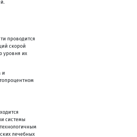
й.
сти проводится
ций скорой
 уровня их
 и
стопроцентном
иходится
ии системы
отехнологичным
ских лечебных