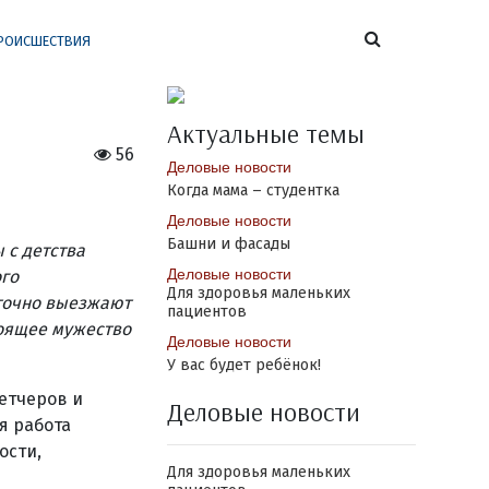
РОИСШЕСТВИЯ
Актуальные темы
56
Деловые новости
Когда мама – студентка
Деловые новости
Башни и фасады
 с детства
Деловые новости
ого
Для здоровья маленьких
уточно выезжают
пациентов
оящее мужество
Деловые новости
У вас будет ребёнок!
етчеров и
Деловые новости
я работа
ости,
Для здоровья маленьких