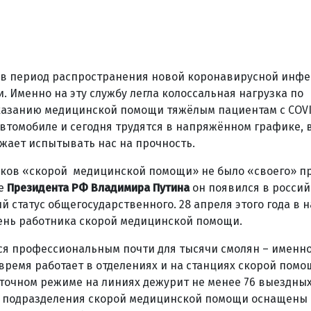
 в период распространения новой коронавирусной инфе
. Именно на эту службу легла колоссальная нагрузка по
казанию медицинской помощи тяжёлым пациентам с COVID
втомобиле и сегодня трудятся в напряжённом графике, 
жает испытывать нас на прочность.
ников «скорой медицинской помощи» не было «своего» п
ве
Президента РФ Владимира Путина
он появился в росси
й статус общегосударственного. 28 апреля этого года в 
ень работника скорой медицинской помощи.
ся профессиональным почти для тысячи смолян – именно
время работает в отделениях и на станциях скорой помо
точном режиме на линиях дежурит не менее 76 выездных
е подразделения скорой медицинской помощи оснащены