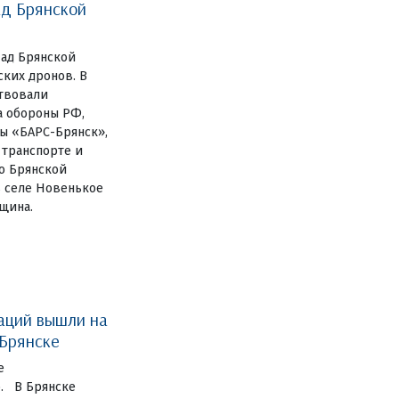
ад Брянской
Над Брянской
ских дронов. В
твовали
а обороны РФ,
ы «БАРС-Брянск»,
 транспорте и
о Брянской
в селе Новенькое
щина.
аций вышли на
 Брянске
е
. В Брянске