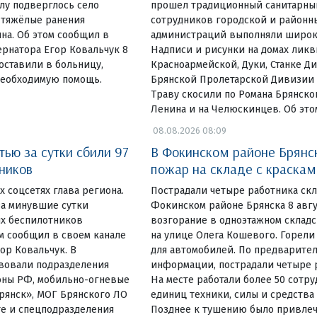
лу подверглось село
прошел традиционный санитарный
 тяжёлые ранения
сотрудников городской и районн
на. Об этом сообщил в
администраций выполняли широки
ернатора Егор Ковальчук 8
Надписи и рисунки на домах лик
оставили в больницу,
Красноармейской, Дуки, Станке Д
необходимую помощь.
Брянской Пролетарской Дивизии 
Траву скосили по Романа Брянско
Ленина и на Челюскинцев. Об эт
08.08.2026 08:09
ью за сутки сбили 97
В Фокинском районе Брянс
ников
пожар на складе с краска
их соцсетях глава региона.
Пострадали четыре работника ск
за минувшие сутки
Фокинском районе Брянска 8 авг
х беспилотников
возгорание в одноэтажном склад
ом сообщил в своем канале
на улице Олега Кошевого. Горели
ор Ковальчук. В
для автомобилей. По предварите
вовали подразделения
информации, пострадали четыре р
оны РФ, мобильно-огневые
На месте работали более 50 сотру
рянск», МОГ Брянского ЛО
единиц техники, силы и средства
те и спецподразделения
Позднее к тушению было привлеч