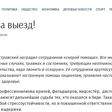
ПОЛИТИКА
ОБЩЕСТВО
ЭКОНОМИКА
ДЕЛОВЫЕ НОВОСТИ
СПОРТ
П
на выезд!
ости
стровский наградил сотрудников «скорой помощи». Все мы
тных случаях, травмах и состояниях, требующих неотложн
льства, надо звонить в «скорую». Её сотрудники круглос
оказывают экстренную помощь пациентам, проявляя наст
и здоровье.
профессионализма врачей, фельдшеров, медсестёр, дисп
висит дальнейшая судьба тех, кто оказался в беде. Така
обой стрессоустойчивости, но и повышенной ответственн
 выдержки.