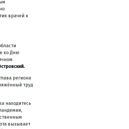
ым
но
тия врачей к
области
е ко Дню
ичном
Островский.
глава региона
ряжённый труд
ва находитесь
пандемии,
бственным
ота вызывает