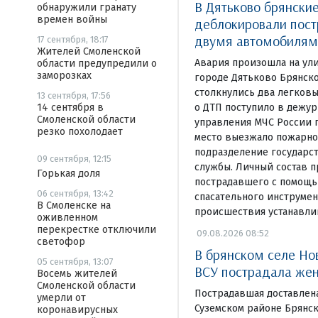
В Дятьково брянски
обнаружили гранату
времен войны
деблокировали пост
двумя автомобилям
17 сентября, 18:17
Жителей Смоленской
Авария произошла на ул
области предупредили о
заморозках
городе Дятьково Брянско
столкнулись два легков
13 сентября, 17:56
14 сентября в
о ДТП поступило в дежур
Смоленской области
управления МЧС России п
резко похолодает
место выезжало пожарно
подразделение государс
09 сентября, 12:15
службы. Личный состав 
Горькая доля
пострадавшего с помощь
06 сентября, 13:42
спасательного инструмен
В Смоленске на
происшествия устанавли
оживленном
перекрестке отключили
09.08.2026 08:52
светофор
В брянском селе Но
05 сентября, 13:07
ВСУ пострадала же
Восемь жителей
Смоленской области
Пострадавшая доставлен
умерли от
Суземском районе Брянск
коронавирусных