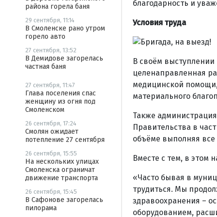
благодарность и уваж
района горела баня
29 сентября, 11:14
Условия труда
В Смоленске рано утром
горело авто
27 сентября, 13:52
В Демидове загорелась
В своём выступлении 
частная баня
целенаправленная ра
медицинской помощи,
27 сентября, 11:47
Глава поселения спас
материального благоп
женщину из огня под
Смоленском
Также администрация
26 сентября, 17:24
Правительства в част
Смолян ожидает
объёме выполняя все
потепление 27 сентября
26 сентября, 15:55
Вместе с тем, в этом
На нескольких улицах
Смоленска ограничат
«Часто бывая в муниц
движение транспорта
трудиться. Мы продо
26 сентября, 15:45
В Сафонове загорелась
здравоохранения – о
пилорама
оборудованием, расш