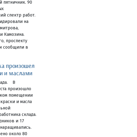
 пятничник. 90
ых
й спектр работ.
видировали на
имитрова,
и Камозина.
го, проспекту
ом сообщили в
ка произошел
ми и маслами
лада. В
уста произошло
ском помещении
 краски и масла
льной
аботника склада.
дников и 17
 наращивались.
ено около 80