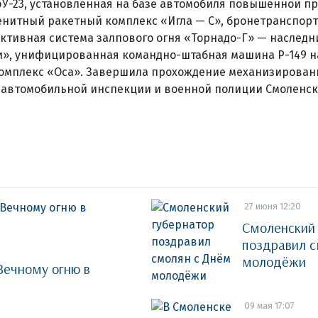
эУ-23, установленная на базе автомобиля повышенной п
нитный ракетный комплекс «Игла — С», бронетранспорт
активная система залпового огня «Торнадо-Г» — наследн
», унифицированная командно-штабная машина Р-149 на
омплекс «Оса». Завершила прохождение механизирован
 автомобильной инспекции и военной полиции Смоленско
27 июня 12:20
Смоленский 
поздравил с
молодёжи
Вечному огню в
09 мая 17:07