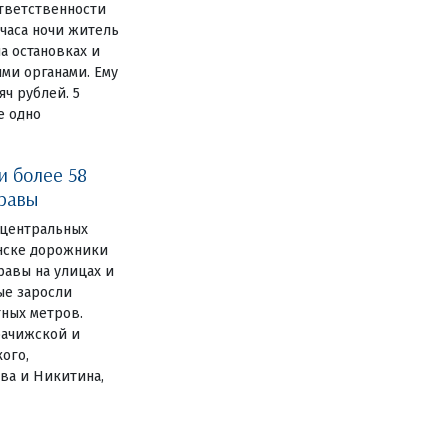
ответственности
 часа ночи житель
а остановках и
ми органами. Ему
ч рублей. 5
е одно
и более 58
травы
 центральных
янске дорожники
авы на улицах и
ные заросли
тных метров.
рачижской и
ого,
ва и Никитина,