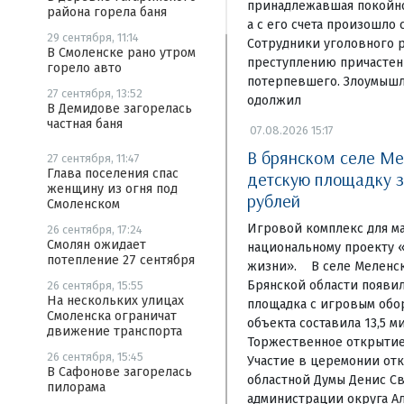
принадлежавшая покойном
района горела баня
а с его счета произошло 
29 сентября, 11:14
Сотрудники уголовного р
В Смоленске рано утром
преступлению причастен
горело авто
потерпевшего. Злоумышл
27 сентября, 13:52
одолжил
В Демидове загорелась
частная баня
07.08.2026 15:17
В брянском селе Ме
27 сентября, 11:47
Глава поселения спас
детскую площадку з
женщину из огня под
рублей
Смоленском
Игровой комплекс для м
26 сентября, 17:24
Смолян ожидает
национальному проекту 
потепление 27 сентября
жизни». В селе Меленск
Брянской области появи
26 сентября, 15:55
На нескольких улицах
площадка с игровым обо
Смоленска ограничат
объекта составила 13,5 м
движение транспорта
Торжественное открытие 
26 сентября, 15:45
Участие в церемонии отк
В Сафонове загорелась
областной Думы Денис Св
пилорама
администрации округа А