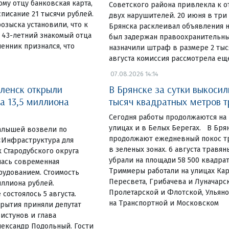
у отцу банковская карта,
Советского района привлекла к 
списание 21 тысячи рублей.
двух нарушителей. 20 июня в три
озыска установили, что к
Брянска расклеивал объявления н
 43-летний знакомый отца
был задержан правоохранительны
енник признался, что
назначили штраф в размере 2 тыся
августа комиссия рассмотрела ещ
07.08.2026 14:14
ленск открыли
В Брянске за сутки выкосил
а 13,5 миллиона
тысяч квадратных метров 
Сегодня работы продолжаются на
улицах и в Белых Берегах. В Бр
алышей возвели по
продолжают ежедневный покос тр
«Инфраструктура для
в зеленых зонах. 6 августа травя
 Стародубского округа
убрали на площади 58 500 квадра
лась современная
Триммеры работали на улицах Ка
рудованием. Стоимость
Пересвета, Грибачева и Луначарск
иллиона рублей.
Пролетарской и Флотской, Ульяно
состоялось 5 августа.
на Транспортной и Московском
рытия приняли депутат
истунов и глава
лександр Подольный. Гости