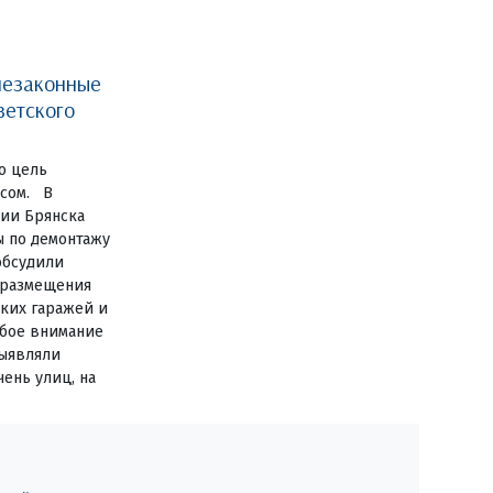
незаконные
ветского
о цель
есом. В
ии Брянска
ы по демонтажу
обсудили
 размещения
ких гаражей и
обое внимание
выявляли
ень улиц, на