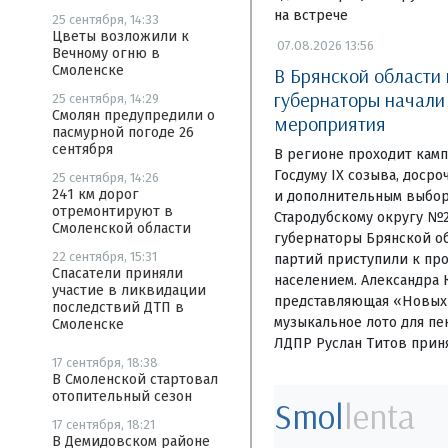
на встрече
25 сентября, 14:33
Цветы возложили к
07.08.2026 13:56
Вечному огню в
Смоленске
В Брянской области
губернаторы начал
25 сентября, 14:29
Смолян предупредили о
мероприятия
пасмурной погоде 26
сентября
В регионе проходит камп
Госдуму IX созыва, доср
25 сентября, 14:26
241 км дорог
и дополнительным выбор
отремонтируют в
Стародубскому округу №
Смоленской области
губернаторы Брянской об
22 сентября, 15:31
партий приступили к пр
Спасатели приняли
населением. Александра 
участие в ликвидации
представляющая «Новых 
последствий ДТП в
музыкальное лото для пе
Смоленске
ЛДПР Руслан Титов приня
17 сентября, 18:38
В Смоленской стартовал
отопительный сезон
Smol
lenta
17 сентября, 18:21
В Демидовском районе