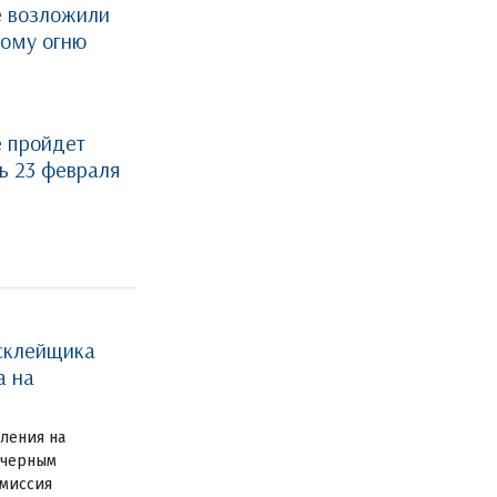
е возложили
ному огню
 пройдет
ть 23 февраля
склейщика
а на
вления на
 черным
миссия