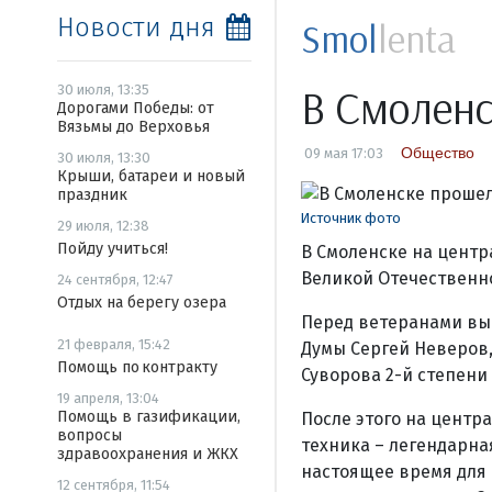
Новости дня
Smol
lenta
В Смоленс
30 июля, 13:35
Дорогами Победы: от
Вязьмы до Верховья
Общество
09 мая 17:03
30 июля, 13:30
Крыши, батареи и новый
праздник
Источник фото
29 июля, 12:38
Пойду учиться!
В Смоленске на центр
Великой Отечественно
24 сентября, 12:47
Отдых на берегу озера
Перед ветеранами выс
21 февраля, 15:42
Думы Сергей Неверов,
Помощь по контракту
Суворова 2-й степени
19 апреля, 13:04
Помощь в газификации,
После этого на цент
вопросы
техника – легендарна
здравоохранения и ЖКХ
настоящее время для
12 сентября, 11:54