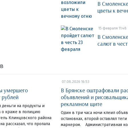
В Смоленск
цветы к веч
15 февраля 11:48
В Смоленске
салют в чес
ов
07.08.2026 16:53
ты умершего
В Брянске оштрафовали ра
у рублей
объявлений и рисовальщик
рекламном щите
 деньги на продукты и
 о краже в полицию
Один в три часа ночи клеил объя
тель Клинцовского района
остановках, второй оставлял теги
на рассказал, что пропала
маркером. Административная ко