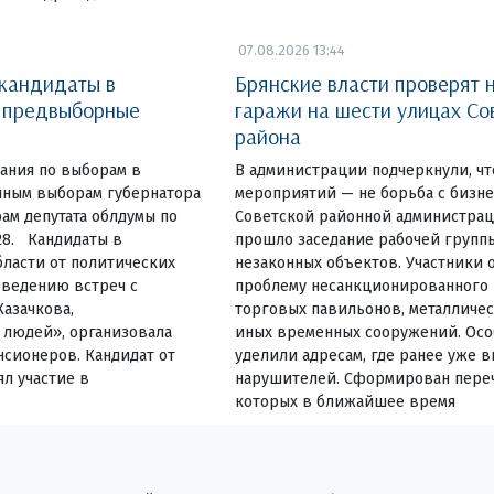
07.08.2026 13:44
 кандидаты в
Брянские власти проверят 
и предвыборные
гаражи на шести улицах Со
района
ания по выборам в
В администрации подчеркнули, чт
очным выборам губернатора
мероприятий — не борьба с бизн
ам депутата облдумы по
Советской районной администрац
28. Кандидаты в
прошло заседание рабочей групп
ласти от политических
незаконных объектов. Участники 
оведению встреч с
проблему несанкционированного
Казачкова,
торговых павильонов, металличес
людей», организовала
иных временных сооружений. Ос
нсионеров. Кандидат от
уделили адресам, где ранее уже 
л участие в
нарушителей. Сформирован переч
которых в ближайшее время