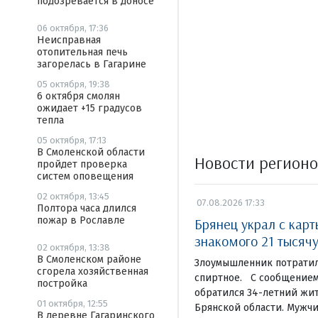
подозревается в доносе
06 октября, 17:36
Неисправная
отопительная печь
загорелась в Гагарине
05 октября, 19:38
6 октября смолян
ожидает +15 градусов
тепла
05 октября, 17:13
В Смоленской области
Новости регион
пройдет проверка
систем оповещения
02 октября, 13:45
07.08.2026 17:33
Полтора часа длился
пожар в Рославле
Брянец украл с кар
знакомого 21 тысяч
02 октября, 13:38
В Смоленском районе
Злоумышленник потратил
сгорела хозяйственная
спиртное. С сообщением
постройка
обратился 34-летний жи
01 октября, 12:55
Брянской области. Мужчи
В деревне Гагаринского