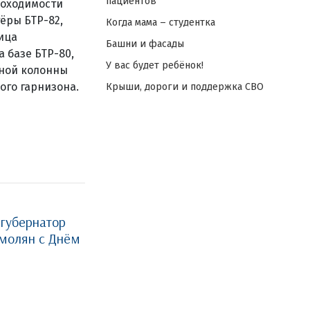
пациентов
роходимости
ёры БТР-82,
Когда мама – студентка
ица
Башни и фасады
 базе БТР-80,
У вас будет ребёнок!
ной колонны
го гарнизона.
Крыши, дороги и поддержка СВО
губернатор
молян с Днём