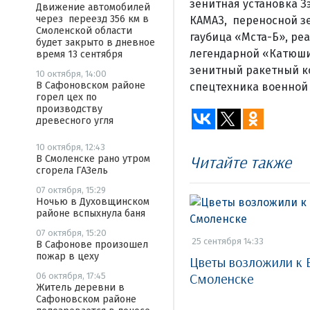
зенитная установка З
Движение автомобилей
через переезд 356 км в
КАМАЗ, переносной зе
Смоленской области
гаубица «Мста-Б», ре
будет закрыто в дневное
легендарной «Катюши
время 13 сентября
зенитный ракетный к
10 октября, 14:00
В Сафоновском районе
спецтехника военной
горел цех по
производству
древесного угля
10 октября, 12:43
Читайте также
В Смоленске рано утром
сгорела ГАЗель
07 октября, 15:29
Ночью в Духовщинском
районе вспыхнула баня
07 октября, 15:20
25 сентября 14:33
В Сафонове произошел
пожар в цеху
Цветы возложили к 
Смоленске
06 октября, 17:45
Житель деревни в
Сафоновском районе