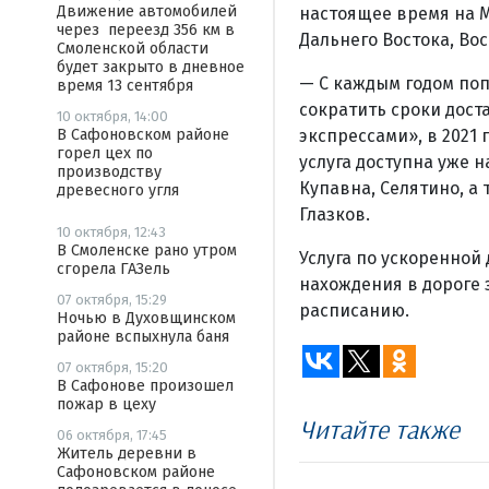
Движение автомобилей
настоящее время на М
через переезд 356 км в
Дальнего Востока, Во
Смоленской области
будет закрыто в дневное
— С каждым годом поп
время 13 сентября
сократить сроки дост
10 октября, 14:00
В Сафоновском районе
экспрессами», в 2021 
горел цех по
услуга доступна уже н
производству
Купавна, Селятино, а
древесного угля
Глазков.
10 октября, 12:43
В Смоленске рано утром
Услуга по ускоренной
сгорела ГАЗель
нахождения в дороге 
07 октября, 15:29
расписанию.
Ночью в Духовщинском
районе вспыхнула баня
07 октября, 15:20
В Сафонове произошел
пожар в цеху
Читайте также
06 октября, 17:45
Житель деревни в
Сафоновском районе