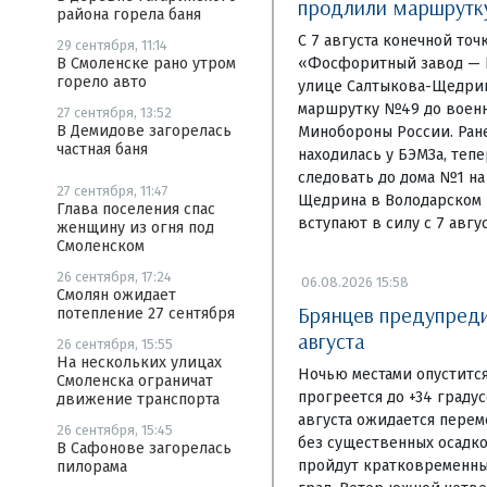
продлили маршрут
района горела баня
С 7 августа конечной то
29 сентября, 11:14
В Смоленске рано утром
«Фосфоритный завод — Б
горело авто
улице Салтыкова-Щедри
маршрутку №49 до военн
27 сентября, 13:52
В Демидове загорелась
Минобороны России. Ране
частная баня
находилась у БЭМЗа, теп
следовать до дома №1 на
27 сентября, 11:47
Щедрина в Володарском 
Глава поселения спас
вступают в силу с 7 авгус
женщину из огня под
Смоленском
26 сентября, 17:24
06.08.2026 15:58
Смолян ожидает
Брянцев предупредил
потепление 27 сентября
августа
26 сентября, 15:55
На нескольких улицах
Ночью местами опустится
Смоленска ограничат
прогреется до +34 граду
движение транспорта
августа ожидается перем
26 сентября, 15:45
без существенных осадко
В Сафонове загорелась
пройдут кратковременны
пилорама