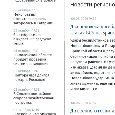
подозревается в доносе
Новости регион
06 октября, 17:36
Неисправная
отопительная печь
06.08.2026 19:52
загорелась в Гагарине
Два человека погиб
05 октября, 19:38
атаках ВСУ на Брян
6 октября смолян
ожидает +15 градусов
Удары беспилотников за
тепла
Новозыбковском и Погар
05 октября, 17:13
Брянской области в резу
В Смоленской области
беспилотников погибли д
пройдет проверка
получили ранения. В Суз
систем оповещения
камикадзе ударил по дв
02 октября, 13:45
автомобилю, водитель ск
Полтора часа длился
Новозыбкове удар БПЛА 
пожар в Рославле
жизнь мужчины, еще пят
и доставлены в
02 октября, 13:38
В Смоленском районе
сгорела хозяйственная
постройка
06.08.2026 17:24
До военного госпита
01 октября, 12:55
В деревне Гагаринского