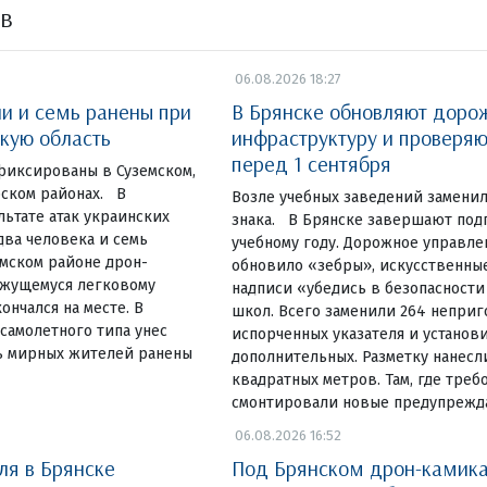
ов
06.08.2026 18:27
ли и семь ранены при
В Брянске обновляют доро
скую область
инфраструктуру и проверя
перед 1 сентября
фиксированы в Суземском,
ском районах. В
Возле учебных заведений замени
льтате атак украинских
знака. В Брянске завершают под
ва человека и семь
учебному году. Дорожное управле
емском районе дрон-
обновило «зебры», искусственны
ижущемуся легковому
надписи «убедись в безопасности
ончался на месте. В
школ. Всего заменили 264 неприг
самолетного типа унес
испорченных указателя и установ
ь мирных жителей ранены
дополнительных. Разметку нанесл
квадратных метров. Там, где треб
смонтировали новые предупреж
06.08.2026 16:52
ля в Брянске
Под Брянском дрон-камика