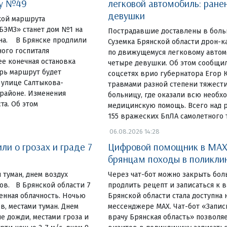
ку №49
легковой автомобиль: ране
девушки
чкой маршрута
ЭМЗ» станет дом №1 на
Пострадавшие доставлены в боль
на. В Брянске продлили
Суземка Брянской области дрон-к
ого госпиталя
по движущемуся легковому автом
е конечная остановка
четыре девушки. Об этом сообщил
ерь маршрут будет
соцсетях врио губернатора Егор К
 улице Салтыкова-
травмами разной степени тяжести
районе. Изменения
больницу, где оказали всю необх
та. Об этом
медицинскую помощь. Всего над 
155 вражеских БпЛА самолетного т
06.08.2026 14:28
и о грозах и граде 7
Цифровой помощник в MAX
брянцам походы в поликли
 туман, днем воздух
Через чат-бот можно закрыть бол
сов. В Брянской области 7
продлить рецепт и записаться к
енная облачность. Ночью
Брянской области стала доступна 
в, местами туман. Днем
мессенджере MAX. Чат-бот «Запис
е дожди, местами гроза и
врачу Брянская область» позволя