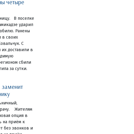
ны четыре
ницу. В поселке
амикадзе ударил
обилю. Ранены
 в своих
овальчук. С
 их доставили в
одимую
регионом сбили
ипа за сутки.
 заменит
нику
ьничный,
 врачу. Жителям
новая опция в
ь на приём к
ет без звонков и