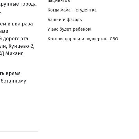
пациентов
крупные города
Когда мама – студентка
.
Башни и фасады
ем в два раза
У вас будет ребёнок!
выми
й дороге эта
Крыши, дороги и поддержка СВО
ли, Кунцево-2,
ЖД Михаил
ть время
аботанному