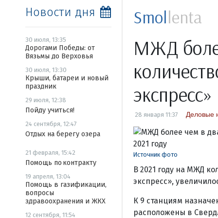
Новости дня
Smol
lenta
МЖД более
30 июля, 13:35
Дорогами Победы: от
Вязьмы до Верховья
количеств
30 июля, 13:30
Крыши, батареи и новый
праздник
экспресс» 
29 июля, 12:38
Пойду учиться!
Деловые 
28 января 11:37
24 сентября, 12:47
Отдых на берегу озера
21 февраля, 15:42
Источник фото
Помощь по контракту
В 2021 году на МЖД к
19 апреля, 13:04
экспресс», увеличилос
Помощь в газификации,
вопросы
К 9 станциям назначе
здравоохранения и ЖКХ
расположены в Свердл
12 сентября, 11:54