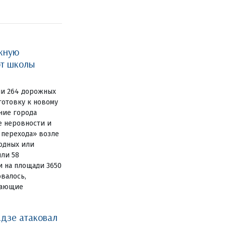
жную
ют школы
ли 264 дорожных
готовку к новому
ние города
е неровности и
 перехода» возле
одных или
или 58
и на площади 3650
овалось,
дающие
дзе атаковал