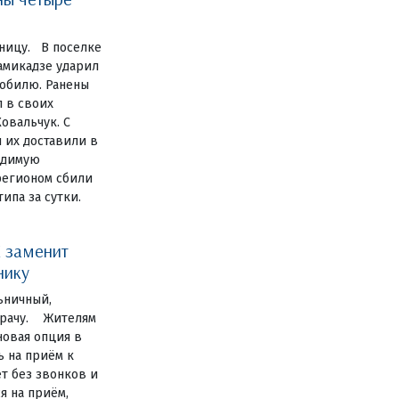
ницу. В поселке
амикадзе ударил
обилю. Ранены
 в своих
овальчук. С
 их доставили в
одимую
регионом сбили
ипа за сутки.
 заменит
нику
ьничный,
 врачу. Жителям
новая опция в
ь на приём к
ет без звонков и
я на приём,