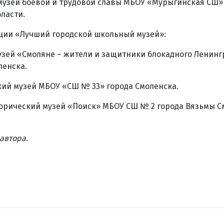
 музей боевой и трудовой славы МБОУ «Мурыгинская СШ»
ласти.
ции «Лучший городской школьный музей»:
узей «Смоляне – жители и защитники блокадного Ленин
ленска.
ский музей МБОУ «СШ № 33» города Смоленска.
сторический музей «Поиск» МБОУ СШ № 2 города Вязьмы 
автора.