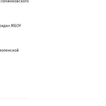
 Починковского
града» МБОУ
Смоленской