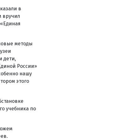
сказали в
м вручил
 «Единая
 новые методы
музеи
 дети,
Единой России»
собенно нашу
атором этого
бстановке
го учебника по
можем
ев.