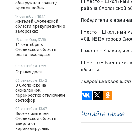
III место – Школьный
обнаружили гранату
района Смоленской об
времен войны
17 сентября, 18:17
Победители в номина
Жителей Смоленской
области предупредили о
заморозках
I место – Школьный м
«СШ №12» города Смо
13 сентября, 17:56
14 сентября в
Смоленской области
II место – Краеведче
резко похолодает
III место – Военно-и
09 сентября, 12:15
области.
Горькая доля
06 сентября, 13:42
Андрей Смирнов Фото 
В Смоленске на
оживленном
перекрестке отключили
светофор
05 сентября, 13:07
Читайте также
Восемь жителей
Смоленской области
умерли от
коронавирусных