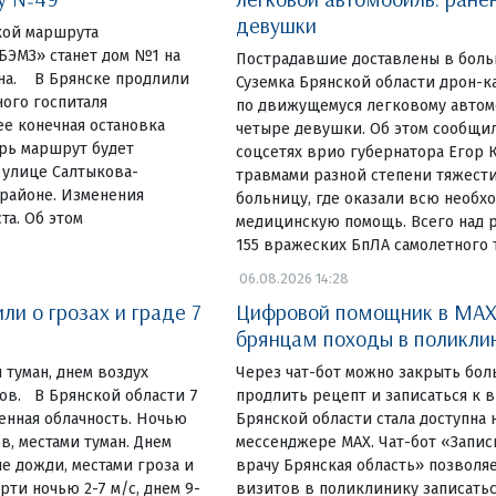
девушки
чкой маршрута
ЭМЗ» станет дом №1 на
Пострадавшие доставлены в боль
на. В Брянске продлили
Суземка Брянской области дрон-к
ого госпиталя
по движущемуся легковому автом
е конечная остановка
четыре девушки. Об этом сообщил
ерь маршрут будет
соцсетях врио губернатора Егор К
 улице Салтыкова-
травмами разной степени тяжести
районе. Изменения
больницу, где оказали всю необх
та. Об этом
медицинскую помощь. Всего над 
155 вражеских БпЛА самолетного т
06.08.2026 14:28
и о грозах и граде 7
Цифровой помощник в MAX
брянцам походы в поликли
 туман, днем воздух
Через чат-бот можно закрыть бол
сов. В Брянской области 7
продлить рецепт и записаться к
енная облачность. Ночью
Брянской области стала доступна 
в, местами туман. Днем
мессенджере MAX. Чат-бот «Запис
е дожди, местами гроза и
врачу Брянская область» позволя
ти ночью 2-7 м/с, днем 9-
визитов в поликлинику записатьс