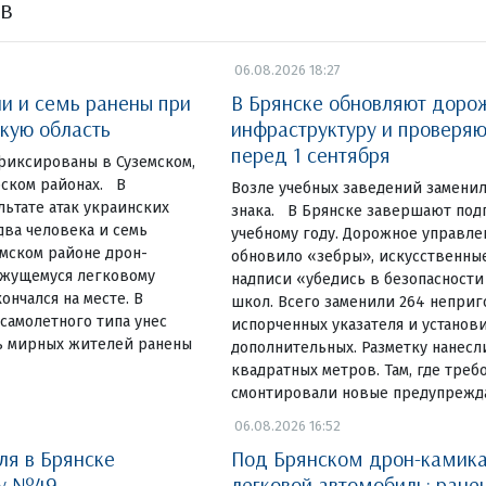
ов
06.08.2026 18:27
ли и семь ранены при
В Брянске обновляют доро
скую область
инфраструктуру и проверя
перед 1 сентября
фиксированы в Суземском,
ском районах. В
Возле учебных заведений замени
льтате атак украинских
знака. В Брянске завершают под
ва человека и семь
учебному году. Дорожное управле
емском районе дрон-
обновило «зебры», искусственны
ижущемуся легковому
надписи «убедись в безопасности
ончался на месте. В
школ. Всего заменили 264 неприг
самолетного типа унес
испорченных указателя и установ
ь мирных жителей ранены
дополнительных. Разметку нанесл
квадратных метров. Там, где треб
смонтировали новые предупреж
06.08.2026 16:52
ля в Брянске
Под Брянском дрон-камика
ку №49
легковой автомобиль: ране