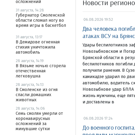
Новости регион
осложнений
31 августа, 14:28
Губернатор Смоленской
06.08.2026 19:52
области сломал ногу во
время игры в баскетбол
Два человека погиб
атаках ВСУ на Брян
31 августа, 13:17
В Демидове огненная
Удары беспилотников за
стихия уничтожила
Новозыбковском и Погар
автомобиль
Брянской области в резу
28 августа, 14:19
беспилотников погибли д
В Вязьме ночью сгорела
получили ранения. В Суз
отечественная
легковушка
камикадзе ударил по дв
автомобилю, водитель ск
28 августа, 14:13
Новозыбкове удар БПЛА 
В Смоленске из огня
спасли домашних
жизнь мужчины, еще пят
животных
и доставлены в
28 августа, 14:06
Семь смолян умерли от
06.08.2026 17:24
коронавирусных
осложнений за
До военного госпита
минувшие сутки
продлили маршрут