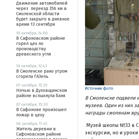
Движение автомобилей
через переезд 356 км в
Смоленской области
будет закрыто в дневное
время 13 сентября
10 октября, 14:00
В Сафоновском районе
горел цех по
производству
древесного угля
10 октября, 12:43
В Смоленске рано утром
сгорела ГАЗель
07 октября, 15:29
Источник фото
Ночью в Духовщинском
районе вспыхнула баня
В Смоленске подвели 
07 октября, 15:20
музеев. Один из них з
В Сафонове произошел
награды смолянам вру
пожар в цеху
06 октября, 17:45
Музей школы №33 в См
Житель деревни в
экскурсии, но и уроки
Сафоновском районе