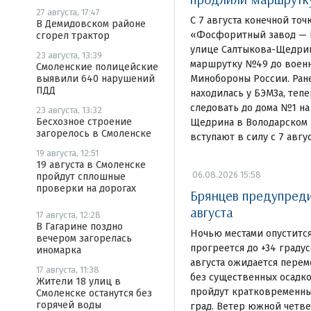
27 августа, 17:47
С 7 августа конечной то
В Демидовском районе
«Фосфоритный завод — Б
сгорел трактор
улице Салтыкова-Щедри
23 августа, 13:39
маршрутку №49 до военн
Смоленские полицейские
Минобороны России. Ране
выявили 640 нарушений
ПДД
находилась у БЭМЗа, теп
следовать до дома №1 на
23 августа, 13:32
Бесхозное строение
Щедрина в Володарском 
загорелось в Смоленске
вступают в силу с 7 авгус
19 августа, 12:51
19 августа в Смоленске
06.08.2026 15:58
пройдут сплошные
проверки на дорогах
Брянцев предупредил
августа
17 августа, 12:28
В Гагарине поздно
Ночью местами опустится
вечером загорелась
прогреется до +34 граду
иномарка
августа ожидается перем
17 августа, 11:38
без существенных осадко
Жители 18 улиц в
пройдут кратковременны
Смоленске останутся без
горячей воды
град. Ветер южной четвер