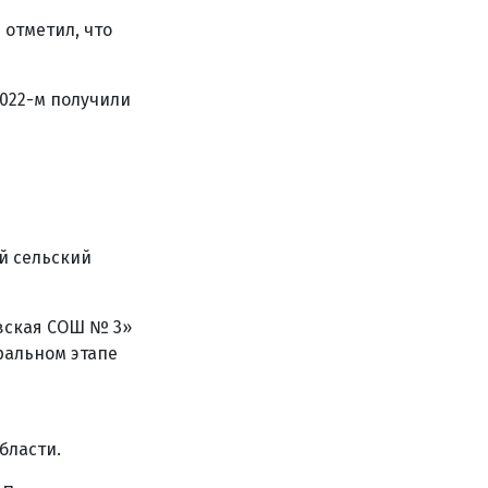
 отметил, что
2022-м получили
й сельский
вская СОШ № 3»
ральном этапе
бласти.