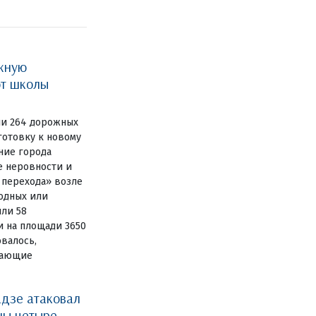
жную
ют школы
ли 264 дорожных
готовку к новому
ние города
е неровности и
 перехода» возле
одных или
или 58
и на площади 3650
овалось,
дающие
дзе атаковал
ны четыре