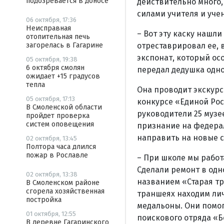
подозревается в доносе
действительно много,
силами учителя и уче
06 октября, 17:36
Неисправная
– Вот эту каску нашл
отопительная печь
загорелась в Гагарине
отреставрировал ее, 
экспонат, который ос
05 октября, 19:38
6 октября смолян
передал дедушка одно
ожидает +15 градусов
тепла
Она проводит экскурс
05 октября, 17:13
конкурсе «Единой Рос
В Смоленской области
руководители 25 муз
пройдет проверка
систем оповещения
признание на федерал
направить на новые с
02 октября, 13:45
Полтора часа длился
пожар в Рославле
– При школе мы работа
Сделали ремонт в одн
02 октября, 13:38
названием «Старая тр
В Смоленском районе
сгорела хозяйственная
траншеях находим лич
постройка
медальоны. Они помог
01 октября, 12:55
поискового отряда «Б
В деревне Гагаринского