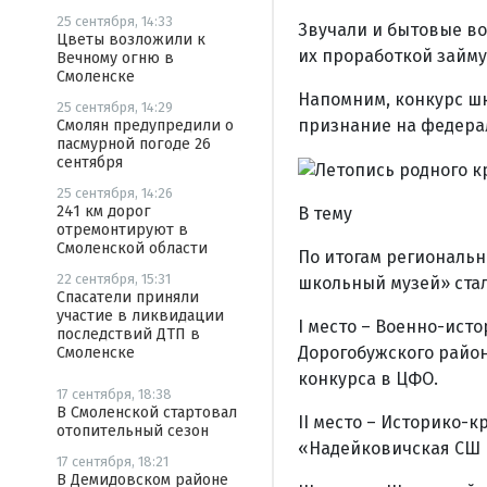
25 сентября, 14:33
Звучали и бытовые во
Цветы возложили к
их проработкой займу
Вечному огню в
Смоленске
Напомним, конкурс шк
25 сентября, 14:29
признание на федера
Смолян предупредили о
пасмурной погоде 26
сентября
25 сентября, 14:26
241 км дорог
В тему
отремонтируют в
Смоленской области
По итогам региональн
22 сентября, 15:31
школьный музей» стал
Спасатели приняли
участие в ликвидации
I место – Военно-ис
последствий ДТП в
Дорогобужского район
Смоленске
конкурса в ЦФО.
17 сентября, 18:38
В Смоленской стартовал
II место – Историко-
отопительный сезон
«Надейковичская СШ и
17 сентября, 18:21
В Демидовском районе