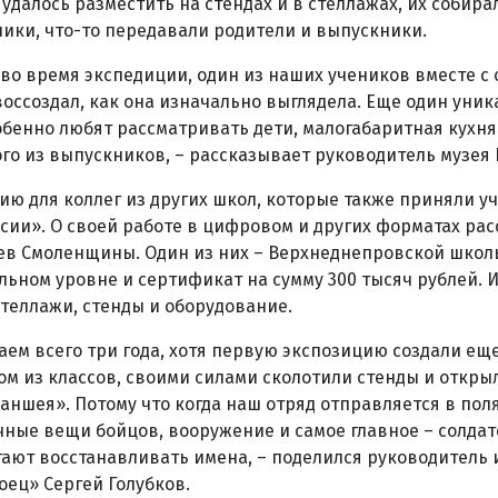
 удалось разместить на стендах и в стеллажах, их собир
ники, что-то передавали родители и выпускники.
и во время экспедиции, один из наших учеников вместе с
воссоздал, как она изначально выглядела. Еще один уни
обенно любят рассматривать дети, малогабаритная кухня.
го из выпускников, – рассказывает руководитель музея 
ию для коллег из других школ, которые также приняли уч
сии». О своей работе в цифровом и других форматах рас
еев Смоленщины. Один из них – Верхнеднепровской школ
ьном уровне и сертификат на сумму 300 тысяч рублей. 
теллажи, стенды и оборудование.
ем всего три года, хотя первую экспозицию создали еще 
ом из классов, своими силами сколотили стенды и откры
аншея». Потому что когда наш отряд отправляется в поля
ные вещи бойцов, вооружение и самое главное – солдат
ают восстанавливать имена, – поделился руководитель 
оец» Сергей Голубков.