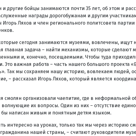
 и другие бойцы занимаются почти 35 лет, об этом и рас
аслуженные награды дорогобужанам и другим участника
 Игорь Ляхов и член регионального политсовета партии
енков.
 которые сегодня занимаются музеями, вовлечены, ищут
ая главная задача – найти механизмы, которые сделают 
енными и, конечно, посещаемыми. Чтобы туда приходили
и. Это важная работа – часть нашего большого проекта «
». Так мы сохраняем нашу историю, вовлекаем людей, о
ние, – рассказал Игорь Ляхов, который является координ
я смолян организовали чаепитие, где в неформальной о
ь волнующие их вопросы. Один из них – отсутствие едино
л бы написан живым и понятным детям языком.
ть интересно на уроках, только так мы через историю с
 гражданина нашей страны, – считают руководители музе