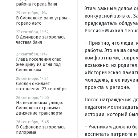
района горела баня
Этим важным делом он
29 сентября, 11:14
конкурсной заявке. З
В Смоленске рано утром
председатель облдумы
горело авто
Россия» Михаил Леон
27 сентября, 13:52
В Демидове загорелась
частная баня
– Приятно, что люди,
работы. Это наша сам
27 сентября, 11:47
комфортными, соврем
Глава поселения спас
женщину из огня под
возможно, их родител
Смоленском
«Историческая память
26 сентября, 17:24
молодежь, в ее изуче
Смолян ожидает
проекта в регионе.
потепление 27 сентября
26 сентября, 15:55
После награждения дл
На нескольких улицах
педагоги могли задат
Смоленска ограничат
движение транспорта
истории, который бы
26 сентября, 15:45
– Ученикам должно бы
В Сафонове загорелась
пилорама
воспитать патриота и