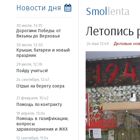
Новости дня
Smol
lenta
Летопись 
30 июля, 13:35
Дорогами Победы: от
Вязьмы до Верховья
Деловые нов
24 мая 12:49
30 июля, 13:30
Крыши, батареи и новый
праздник
29 июля, 12:38
Пойду учиться!
24 сентября, 12:47
Отдых на берегу озера
21 февраля, 15:42
Помощь по контракту
19 апреля, 13:04
Помощь в газификации,
вопросы
здравоохранения и ЖКХ
12 сентября, 11:54