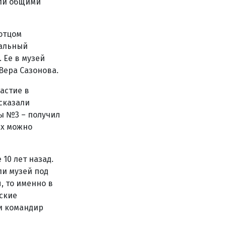
али общими
 отцом
кальный
 Ее в музей
Вера Сазонова.
астие в
сказали
ы №3 – получил
Их можно
10 лет назад.
ли музей под
, то именно в
ские
и командир