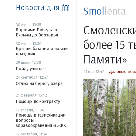
Новости дня
Smol
lenta
Смоленск
30 июля, 13:35
Дорогами Победы: от
Вязьмы до Верховья
более 15 
30 июля, 13:30
Крыши, батареи и новый
праздник
Памяти»
29 июля, 12:38
Пойду учиться!
Деловые нов
11 мая 12:47
24 сентября, 12:47
Отдых на берегу озера
21 февраля, 15:42
Помощь по контракту
19 апреля, 13:04
Помощь в газификации,
вопросы
здравоохранения и ЖКХ
12 сентября, 11:54