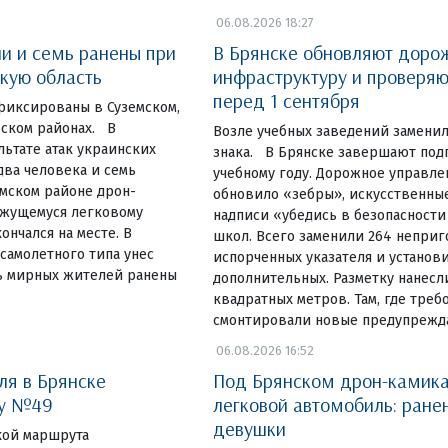
06.08.2026 18:27
ли и семь ранены при
В Брянске обновляют доро
скую область
инфраструктуру и проверя
перед 1 сентября
фиксированы в Суземском,
ском районах. В
Возле учебных заведений замени
льтате атак украинских
знака. В Брянске завершают под
ва человека и семь
учебному году. Дорожное управле
емском районе дрон-
обновило «зебры», искусственны
ижущемуся легковому
надписи «убедись в безопасности
ончался на месте. В
школ. Всего заменили 264 неприг
самолетного типа унес
испорченных указателя и установ
ь мирных жителей ранены
дополнительных. Разметку нанесл
квадратных метров. Там, где треб
смонтировали новые предупреж
06.08.2026 16:52
ля в Брянске
Под Брянском дрон-камика
ку №49
легковой автомобиль: ране
девушки
чкой маршрута