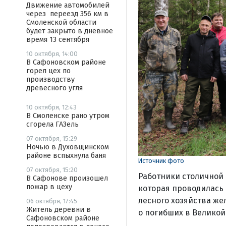
Движение автомобилей
через переезд 356 км в
Смоленской области
будет закрыто в дневное
время 13 сентября
10 октября, 14:00
В Сафоновском районе
горел цех по
производству
древесного угля
10 октября, 12:43
В Смоленске рано утром
сгорела ГАЗель
07 октября, 15:29
Ночью в Духовщинском
районе вспыхнула баня
Источник фото
07 октября, 15:20
Работники столичной
В Сафонове произошел
пожар в цеху
которая проводилась 
лесного хозяйства же
06 октября, 17:45
Житель деревни в
о погибших в Великой
Сафоновском районе