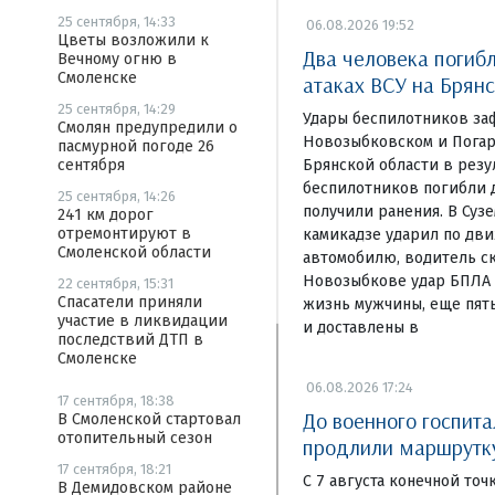
25 сентября, 14:33
06.08.2026 19:52
Цветы возложили к
Два человека погиб
Вечному огню в
Смоленске
атаках ВСУ на Брян
25 сентября, 14:29
Удары беспилотников за
Смолян предупредили о
Новозыбковском и Погар
пасмурной погоде 26
Брянской области в резу
сентября
беспилотников погибли д
25 сентября, 14:26
получили ранения. В Суз
241 км дорог
отремонтируют в
камикадзе ударил по дв
Смоленской области
автомобилю, водитель ск
Новозыбкове удар БПЛА 
22 сентября, 15:31
Спасатели приняли
жизнь мужчины, еще пят
участие в ликвидации
и доставлены в
последствий ДТП в
Смоленске
06.08.2026 17:24
17 сентября, 18:38
До военного госпита
В Смоленской стартовал
отопительный сезон
продлили маршрут
17 сентября, 18:21
С 7 августа конечной то
В Демидовском районе