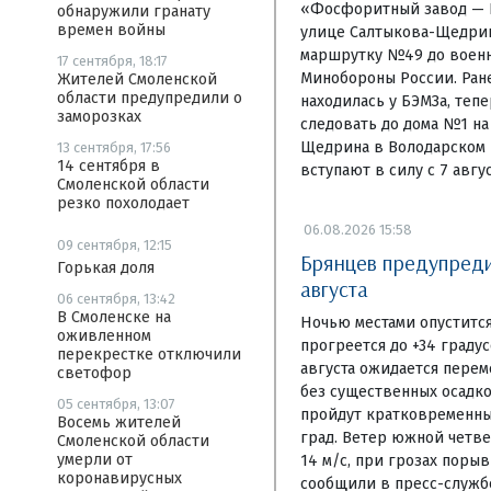
«Фосфоритный завод — Б
обнаружили гранату
времен войны
улице Салтыкова-Щедри
маршрутку №49 до военн
17 сентября, 18:17
Минобороны России. Ране
Жителей Смоленской
области предупредили о
находилась у БЭМЗа, теп
заморозках
следовать до дома №1 на
Щедрина в Володарском 
13 сентября, 17:56
14 сентября в
вступают в силу с 7 авгус
Смоленской области
резко похолодает
06.08.2026 15:58
09 сентября, 12:15
Брянцев предупредил
Горькая доля
августа
06 сентября, 13:42
В Смоленске на
Ночью местами опустится
оживленном
прогреется до +34 граду
перекрестке отключили
августа ожидается перем
светофор
без существенных осадко
05 сентября, 13:07
пройдут кратковременны
Восемь жителей
град. Ветер южной четвер
Смоленской области
умерли от
14 м/с, при грозах порыв
коронавирусных
сообщили в пресс-служб