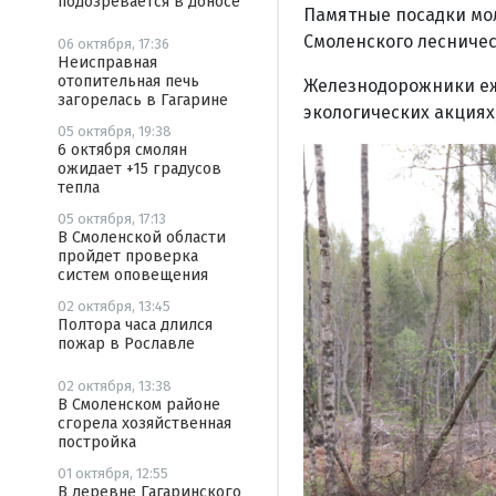
подозревается в доносе
Памятные посадки мол
Смоленского лесничес
06 октября, 17:36
Неисправная
отопительная печь
Железнодорожники еж
загорелась в Гагарине
экологических акциях
05 октября, 19:38
6 октября смолян
ожидает +15 градусов
тепла
05 октября, 17:13
В Смоленской области
пройдет проверка
систем оповещения
02 октября, 13:45
Полтора часа длился
пожар в Рославле
02 октября, 13:38
В Смоленском районе
сгорела хозяйственная
постройка
01 октября, 12:55
В деревне Гагаринского