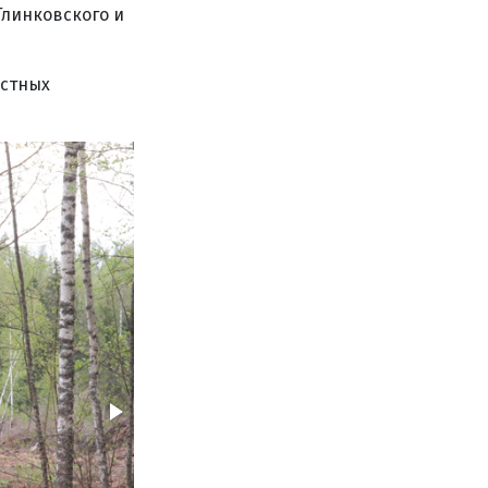
Глинковского и
астных