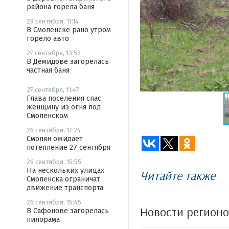
района горела баня
29 сентября, 11:14
В Смоленске рано утром
горело авто
27 сентября, 13:52
В Демидове загорелась
частная баня
27 сентября, 11:47
Глава поселения спас
женщину из огня под
Смоленском
26 сентября, 17:24
Смолян ожидает
потепление 27 сентября
26 сентября, 15:55
На нескольких улицах
Читайте также
Смоленска ограничат
движение транспорта
26 сентября, 15:45
Новости регион
В Сафонове загорелась
пилорама