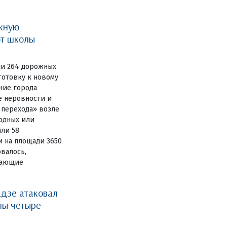
жную
ют школы
ли 264 дорожных
готовку к новому
ние города
е неровности и
 перехода» возле
одных или
или 58
и на площади 3650
овалось,
дающие
дзе атаковал
ны четыре