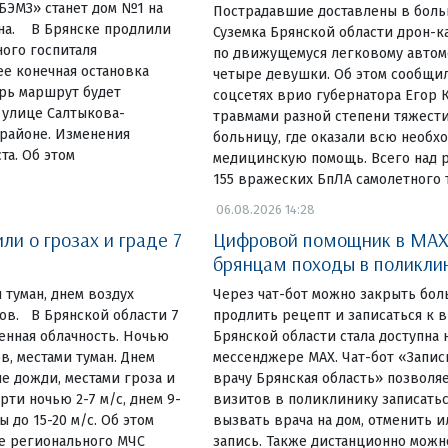
ЭМЗ» станет дом №1 на
Пострадавшие доставлены в боль
на. В Брянске продлили
Суземка Брянской области дрон-к
ого госпиталя
по движущемуся легковому автом
е конечная остановка
четыре девушки. Об этом сообщил
ерь маршрут будет
соцсетях врио губернатора Егор К
 улице Салтыкова-
травмами разной степени тяжести
районе. Изменения
больницу, где оказали всю необх
та. Об этом
медицинскую помощь. Всего над 
155 вражеских БпЛА самолетного т
06.08.2026 14:28
и о грозах и граде 7
Цифровой помощник в MAX
брянцам походы в поликли
 туман, днем воздух
Через чат-бот можно закрыть бол
сов. В Брянской области 7
продлить рецепт и записаться к
енная облачность. Ночью
Брянской области стала доступна 
в, местами туман. Днем
мессенджере MAX. Чат-бот «Запис
е дожди, местами гроза и
врачу Брянская область» позволя
ти ночью 2-7 м/с, днем 9-
визитов в поликлинику записатьс
ы до 15-20 м/с. Об этом
вызвать врача на дом, отменить 
е регионального МЧС
запись. Также дистанционно можн