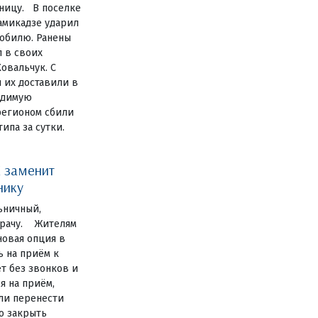
ницу. В поселке
амикадзе ударил
обилю. Ранены
 в своих
овальчук. С
 их доставили в
одимую
регионом сбили
ипа за сутки.
 заменит
нику
ьничный,
 врачу. Жителям
новая опция в
ь на приём к
ет без звонков и
я на приём,
или перенести
о закрыть