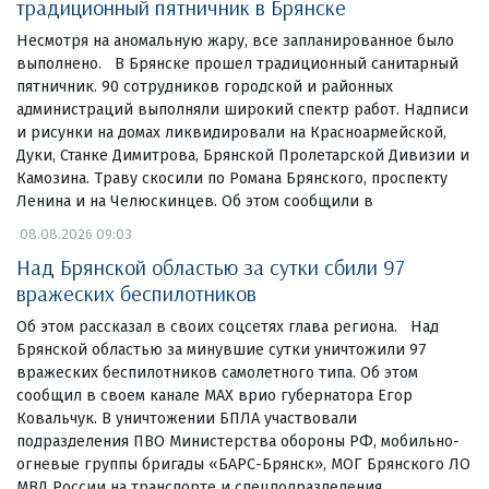
традиционный пятничник в Брянске
Несмотря на аномальную жару, все запланированное было
выполнено. В Брянске прошел традиционный санитарный
пятничник. 90 сотрудников городской и районных
администраций выполняли широкий спектр работ. Надписи
и рисунки на домах ликвидировали на Красноармейской,
Дуки, Станке Димитрова, Брянской Пролетарской Дивизии и
Камозина. Траву скосили по Романа Брянского, проспекту
Ленина и на Челюскинцев. Об этом сообщили в
08.08.2026 09:03
Над Брянской областью за сутки сбили 97
вражеских беспилотников
Об этом рассказал в своих соцсетях глава региона. Над
Брянской областью за минувшие сутки уничтожили 97
вражеских беспилотников самолетного типа. Об этом
сообщил в своем канале МАХ врио губернатора Егор
Ковальчук. В уничтожении БПЛА участвовали
подразделения ПВО Министерства обороны РФ, мобильно-
огневые группы бригады «БАРС-Брянск», МОГ Брянского ЛО
МВД России на транспорте и спецподразделения